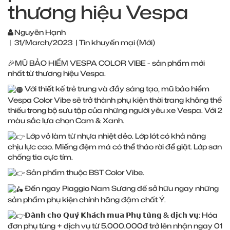
thương hiệu Vespa
Nguyễn Hạnh
|
31/March/2023
|
Tin khuyến mại (Mới)
🎉MŨ BẢO HIỂM VESPA COLOR VIBE - sản phẩm mới
nhất từ thương hiệu Vespa.
Với thiết kế trẻ trung và đầy sáng tạo, mũ bảo hiểm
Vespa Color Vibe sẽ trở thành phụ kiện thời trang không thể
thiếu trong bộ sưu tập của những người yêu xe Vespa. Với 2
màu sắc lựa chọn Cam & Xanh.
Lớp vỏ làm từ nhựa nhiệt dẻo. Lớp lót có khả năng
chịu lực cao. Miếng đệm má có thể tháo rời để giặt. Lớp sơn
chống tia cực tím.
Sản phẩm thuộc BST Color Vibe.
Đến ngay Piaggio Nam Sương để sở hữu ngay những
sản phẩm phụ kiện chính hãng đậm chất Ý.
𝗗𝗮̀𝗻𝗵 𝗰𝗵𝗼 𝗤𝘂𝘆́ 𝗞𝗵𝗮́𝗰𝗵 𝗺𝘂𝗮 𝗣𝗵𝘂̣ 𝘁𝘂̀𝗻𝗴 & 𝗱𝗶̣𝗰𝗵 𝘃𝘂̣: Hóa
đơn phụ tùng + dịch vụ từ 5.000.000đ trở lên nhận ngay 01