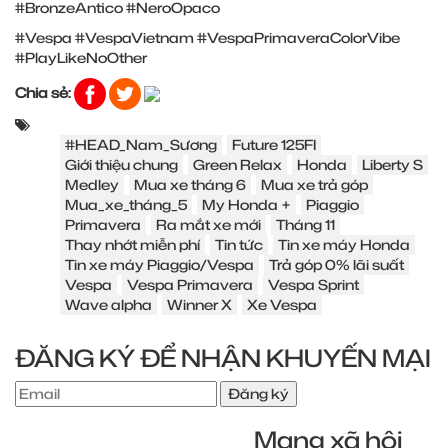
#BronzeAntico
#NeroOpaco
#Vespa
#VespaVietnam
#VespaPrimaveraColorVibe
#PlayLikeNoOther
Chia sẻ:
#HEAD_Nam_Sương
Future 125FI
Giới thiệu chung
Green Relax
Honda
Liberty S
Medley
Mua xe tháng 6
Mua xe trả góp
Mua_xe_tháng_5
My Honda +
Piaggio
Primavera
Ra mắt xe mới
Tháng 11
Thay nhớt miễn phí
Tin tức
Tin xe máy Honda
Tin xe máy Piaggio/Vespa
Trả góp 0% lãi suất
Vespa
Vespa Primavera
Vespa Sprint
Wave alpha
Winner X
Xe Vespa
ĐĂNG KÝ ĐỂ NHẬN KHUYẾN MẠI
Đăng ký
Mạng xã hội