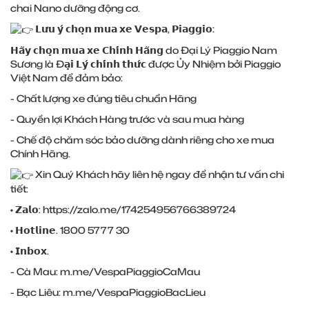
chai Nano dưỡng động cơ.
𝗟𝘂̛𝘂 𝘆́ 𝗰𝗵𝗼̣𝗻 𝗺𝘂𝗮 𝘅𝗲 𝗩𝗲𝘀𝗽𝗮, 𝗣𝗶𝗮𝗴𝗴𝗶𝗼:
𝗛𝗮̃𝘆 𝗰𝗵𝗼̣𝗻 𝗺𝘂𝗮 𝘅𝗲 𝗖𝗵𝗶́𝗻𝗵 𝗛𝗮̃𝗻𝗴 do Đại Lý Piaggio Nam
Sương là Đ𝗮̣𝗶 𝗟𝘆́ 𝗰𝗵𝗶́𝗻𝗵 𝘁𝗵𝘂̛́𝗰 được Ủy Nhiệm bởi Piaggio
Việt Nam để đảm bảo:
- Chất lượng xe đúng tiêu chuẩn Hãng
- Quyền lợi Khách Hàng trước và sau mua hàng
- Chế độ chăm sóc bảo dưỡng dành riêng cho xe mua
Chính Hãng.
Xin Quý Khách hãy liên hệ ngay để nhận tư vấn chi
tiết:
• 𝗭𝗮𝗹𝗼:
https://zalo.me/174254956766389724
• 𝗛𝗼𝘁𝗹𝗶𝗻𝗲. 1800 5777 30
• 𝗜𝗻𝗯𝗼𝘅.
- Cà Mau:
m.me/VespaPiaggioCaMau
- Bạc Liêu:
m.me/VespaPiaggioBacLieu