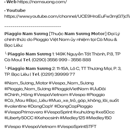
• 𝗪𝗲𝗯
https://namsuong.com/
• 𝗬𝗼𝘂𝘁𝘂𝗯𝗲
https://www.youtube.com/channel/UCE9HraEuFw3mjG7jcT
____________________________
𝗣𝗶𝗮𝗴𝗴𝗶𝗼 𝗡𝗮𝗺 𝗦𝘂̛𝗼̛𝗻𝗴 [Thuộc 𝗡𝗮𝗺 𝗦𝘂̛𝗼̛𝗻𝗴 𝗠𝗼𝘁𝗼𝗿] Đại Lý
chính thức do Piaggio Việt Nam ủy nhiệm tại Cà Mau &
Bạc Liêu:
╰ 𝗣𝗶𝗮𝗴𝗴𝗶𝗼 𝗡𝗮𝗺 𝗦𝘂̛𝗼̛𝗻𝗴 1: 149K Nguyễn Tất Thành, P.8, TP
Cà Mau| 𝗧𝗲𝗹. (0290) 3556 999 - 3556 888
╰ 𝗣𝗶𝗮𝗴𝗴𝗶𝗼 𝗡𝗮𝗺 𝗦𝘂̛𝗼̛𝗻𝗴 2: 11-15A, Lô C, TT Thương Mại, P. 3,
TP. Bạc Liêu | 𝗧𝗲𝗹. (0291) 39999 77
#Nam_Sương_Motor
#Vespa_Nam_Sương
#Piaggio_Nam_Sương
#PiaggioVietNam
#ƯuĐãi
#Chính_Hãng
#VespaVietnam
#Vespa
#Piaggio
#Cà_Mau
#Bạc_Liêu
#Mua_xe_trả_góp_không_lãi_suất
#valentine
#DangCapY
#DangCapPiaggio
#VespaPrimavera
#VespaSprint
#xuhướng
#xe50cc
#Liberty50CC
#Xehocsinh
#Medley125
#Medley150
#Vespa
#VespaVietnam
#VespaSprintSTFT