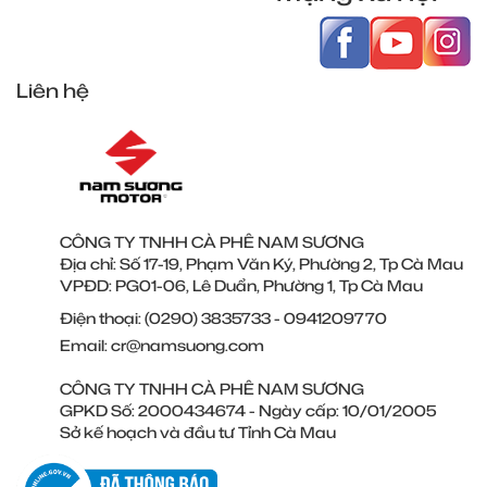
Liên hệ
CÔNG TY TNHH CÀ PHÊ NAM SƯƠNG
Địa chỉ: Số 17-19, Phạm Văn Ký, Phường 2, Tp Cà Mau
VPĐD: PG01-06, Lê Duẩn, Phường 1, Tp Cà Mau
Điện thoại:
(0290) 3835733
-
0941209770
Email:
cr@namsuong.com
CÔNG TY TNHH CÀ PHÊ NAM SƯƠNG
GPKD Số: 2000434674 - Ngày cấp: 10/01/2005
Sở kế hoạch và đầu tư Tỉnh Cà Mau