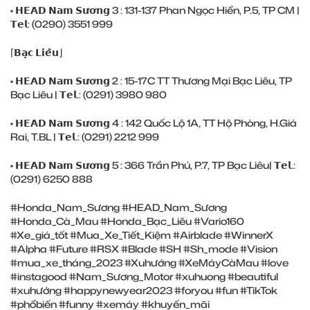
• 𝗛𝗘𝗔𝗗 𝗡𝗮𝗺 𝗦𝘂̛𝗼̛𝗻𝗴 3 : 131-137 Phan Ngọc Hiển, P.5, TP CM |
𝗧𝗲𝗹: (0290) ‎3551 999
⌈𝗕𝗮̣𝗰 𝗟𝗶𝗲̂𝘂⌋
• 𝗛𝗘𝗔𝗗 𝗡𝗮𝗺 𝗦𝘂̛𝗼̛𝗻𝗴 2 : 15-17C TT Thương Mại Bạc Liêu, TP
Bạc Liêu | 𝗧𝗲𝗹.: (0291) ‎3980 980
• 𝗛𝗘𝗔𝗗 𝗡𝗮𝗺 𝗦𝘂̛𝗼̛𝗻𝗴 4 : 142 Quốc Lộ 1A, TT Hộ Phòng, H.Giá
Rai, T.BL | 𝗧𝗲𝗹.: (0291) ‎2212 999
• 𝗛𝗘𝗔𝗗 𝗡𝗮𝗺 𝗦𝘂̛𝗼̛𝗻𝗴 5 : 366 Trần Phú, P.7, TP Bạc Liêu| 𝗧𝗲𝗹.:
(0291) ‎6250 888
#Honda_Nam_Sương #HEAD_Nam_Sương
#Honda_Cà_Mau #Honda_Bạc_Liêu #Vario160
#Xe_giá_tốt #Mua_Xe_Tiết_Kiệm #Airblade #WinnerX
#Alpha #Future #RSX #Blade #SH #Sh_mode #Vision
#mua_xe_tháng_2023 #Xuhướng #XeMáyCàMau #love
#instagood #Nam_Sương_Motor #xuhuong #beautiful
#xuhướng #happynewyear2023 #foryou #fun #TikTok
#phổbiến #funny #xemáy #khuyến_mãi