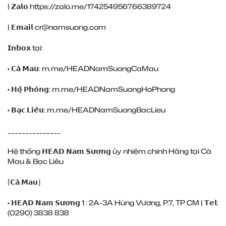
| 𝗭𝗮𝗹𝗼 https://zalo.me/174254956766389724
| 𝗘𝗺𝗮𝗶𝗹 cr@namsuong.com
𝗜𝗻𝗯𝗼𝘅 tại:
• 𝗖𝗮̀ 𝗠𝗮𝘂: m.me/HEADNamSuongCaMau
• 𝗛𝗼̣̂ 𝗣𝗵𝗼̀𝗻𝗴: m.me/HEADNamSuongHoPhong
• 𝗕𝗮̣𝗰 𝗟𝗶𝗲̂𝘂: m.me/HEADNamSuongBacLieu
_______________
Hệ thống 𝗛𝗘𝗔𝗗 𝗡𝗮𝗺 𝗦𝘂̛𝗼̛𝗻𝗴 ủy nhiệm chính Hãng tại Cà
Mau & Bạc Liêu
⌈𝗖𝗮̀ 𝗠𝗮𝘂⌋
• 𝗛𝗘𝗔𝗗 𝗡𝗮𝗺 𝗦𝘂̛𝗼̛𝗻𝗴 1 : 2A-3A Hùng Vương, P.7, TP CM | 𝗧𝗲𝗹:
(0290) ‎3838 838