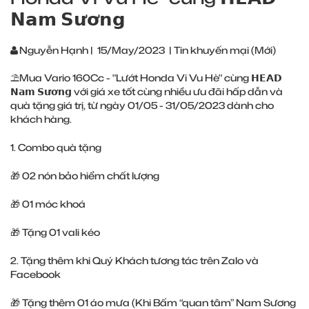
𝗡𝗮𝗺 𝗦𝘂̛𝗼̛𝗻𝗴
Nguyễn Hạnh
|
15/May/2023
|
Tin khuyến mại (Mới)
⛱️Mua Vario 160Cc - "Lướt Honda Vi Vu Hè" cùng 𝗛𝗘𝗔𝗗
𝗡𝗮𝗺 𝗦𝘂̛𝗼̛𝗻𝗴 với giá xe tốt cùng nhiều ưu đãi hấp dẫn và
quà tặng giá trị, từ ngày 01/05 - 31/05/2023 dành cho
khách hàng.
1. Combo quà tặng
🎁 02 nón bảo hiểm chất lượng
🎁 01 móc khoá
🎁 Tặng 01 vali kéo
2. Tặng thêm khi Quý Khách tương tác trên Zalo và
Facebook
🎁 Tặng thêm 01 áo mưa (Khi Bấm “quan tâm” Nam Sương