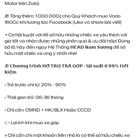
Motor trên Zalo)
🎁 Tặng thêm: 1.000.000₫ cho Quý Khách mua Vario
160Cc khi tương tác Facebook (Like và share bài viết)
→ Cơ hội tuyệt vời để sở hữu những chiếc xe yêu thích với
giá tốt và nhận được những phần quà & ưu đãi hấp! Đừng
bỏ lỡ, hãy đến ngay Hệ Thống 𝗛𝗘𝗔𝗗 𝗡𝗮𝗺 𝗦𝘂̛𝗼̛𝗻𝗴 để sở
hữu một chiếc xe ưng ý nhất nhé!
🎁 𝗖𝗵𝘂̛𝗼̛𝗻𝗴 𝘁𝗿𝗶̀𝗻𝗵 𝗛𝗢̂̃ 𝗧𝗥𝗢̛̣ 𝗧𝗥𝗔̉ 𝗚𝗢́𝗣 - 𝗹𝗮̃𝗶 𝘀𝘂𝗮̂́𝘁 𝟬.𝟵𝟵% 𝘁𝗶𝗲̂́𝘁
𝗸𝗶𝗲̣̂𝗺
• Trả trước chỉ từ: 20% - 90%
• Thời gian trả: 06-36 tháng
• Chỉ cần: CMND + HK/BLX Hoặc CCCD
👉 Lợi ích khi mua xe góp
» Chỉ cần chi một khoản tiền nhỏ là có thể sở hữu chiếc xe