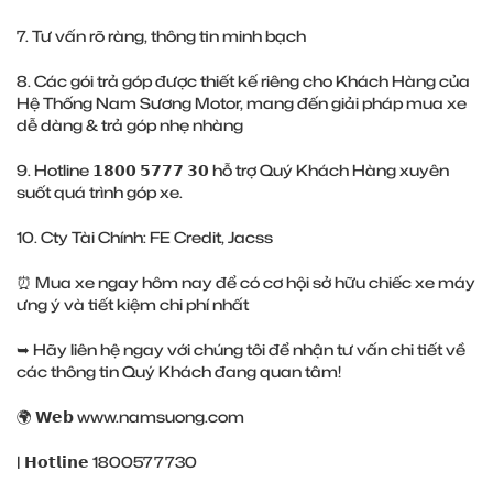
7. Tư vấn rõ ràng, thông tin minh bạch
8. Các gói trả góp được thiết kế riêng cho Khách Hàng của
Hệ Thống Nam Sương Motor, mang đến giải pháp mua xe
dễ dàng & trả góp nhẹ nhàng
9. Hotline 𝟭𝟴𝟬𝟬 𝟱𝟳𝟳𝟳 𝟯𝟬 hỗ trợ Quý Khách Hàng xuyên
suốt quá trình góp xe.
10. Cty Tài Chính: FE Credit, Jacss
⏰ Mua xe ngay hôm nay để có cơ hội sở hữu chiếc xe máy
ưng ý và tiết kiệm chi phí nhất
➥ Hãy liên hệ ngay với chúng tôi để nhận tư vấn chi tiết về
các thông tin Quý Khách đang quan tâm!
🌍 𝗪𝗲𝗯 www.namsuong.com
| 𝗛𝗼𝘁𝗹𝗶𝗻𝗲 1800577730