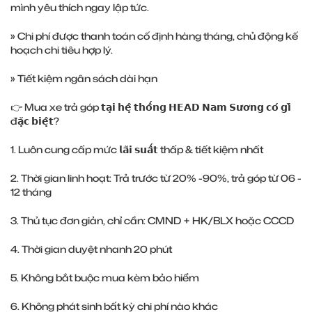
mình yêu thích ngay lập tức.
» Chi phí được thanh toán cố định hàng tháng, chủ động kế
hoạch chi tiêu hợp lý.
» Tiết kiệm ngân sách dài hạn
👉 Mua xe trả góp 𝘁𝗮̣𝗶 𝗵𝗲̣̂ 𝘁𝗵𝗼̂́𝗻𝗴 𝗛𝗘𝗔𝗗 𝗡𝗮𝗺 𝗦𝘂̛𝗼̛𝗻𝗴 𝗰𝗼́ 𝗴𝗶̀
đ𝗮̣̆𝗰 𝗯𝗶𝗲̣̂𝘁?
1. Luôn cung cấp mức 𝗹𝗮̃𝗶 𝘀𝘂𝗮̂́𝘁 thấp & tiết kiệm nhất
2. Thời gian linh hoạt: Trả trước từ 20% -90%, trả góp từ 06 -
12 tháng
3. Thủ tục đơn giản, chỉ cần: CMND + HK/BLX hoặc CCCD
4. Thời gian duyệt nhanh 20 phút
5. Không bắt buộc mua kèm bảo hiểm
6. Không phát sinh bất kỳ chi phí nào khác