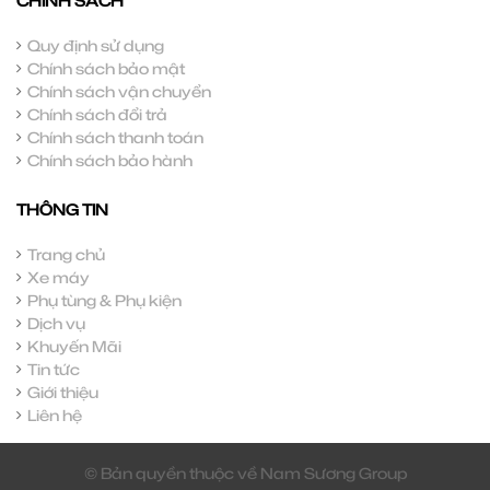
CHÍNH SÁCH
Quy định sử dụng
Chính sách bảo mật
Chính sách vận chuyển
Chính sách đổi trả
Chính sách thanh toán
Chính sách bảo hành
THÔNG TIN
Trang chủ
Xe máy
Phụ tùng & Phụ kiện
Dịch vụ
Khuyến Mãi
Tin tức
Giới thiệu
Liên hệ
© Bản quyền thuộc về Nam Sương Group