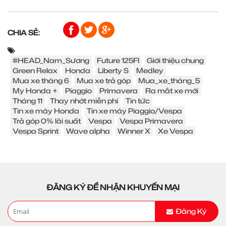
CHIA SẺ:
#HEAD_Nam_Sương
Future 125FI
Giới thiệu chung
Green Relax
Honda
Liberty S
Medley
Mua xe tháng 6
Mua xe trả góp
Mua_xe_tháng_5
My Honda +
Piaggio
Primavera
Ra mắt xe mới
Tháng 11
Thay nhớt miễn phí
Tin tức
Tin xe máy Honda
Tin xe máy Piaggio/Vespa
Trả góp 0% lãi suất
Vespa
Vespa Primavera
Vespa Sprint
Wave alpha
Winner X
Xe Vespa
ĐĂNG KÝ ĐỂ NHẬN KHUYẾN MẠI
Đăng Ký