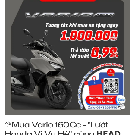
⛱️Mua Vario 160Cc - "Lướt
Honda Vi Vu Hè" cùng 𝗛𝗘𝗔𝗗