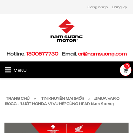
Đăng nhập
Đăng ký
Hotline.
1800577730
Email.
cr@namsuong.com
0
MENU
TRANG CHỦ
TIN KHUYẾN MẠI (MỚI)
⛱️MUA VARIO
160CC - "LƯỚT HONDA VI VU HÈ" CÙNG 𝗛𝗘𝗔𝗗 𝗡𝗮𝗺 𝗦𝘂̛𝗼̛𝗻𝗴