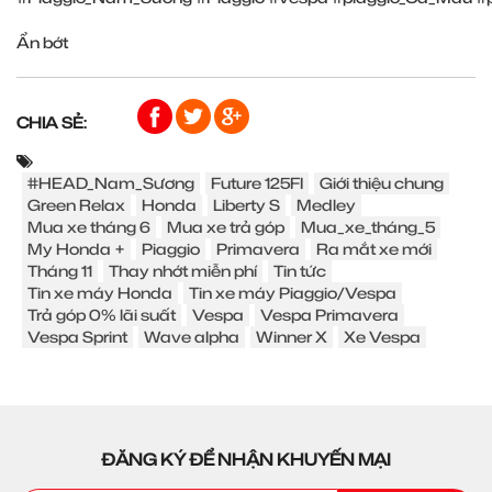
Ẩn bớt
CHIA SẺ:
#HEAD_Nam_Sương
Future 125FI
Giới thiệu chung
Green Relax
Honda
Liberty S
Medley
Mua xe tháng 6
Mua xe trả góp
Mua_xe_tháng_5
My Honda +
Piaggio
Primavera
Ra mắt xe mới
Tháng 11
Thay nhớt miễn phí
Tin tức
Tin xe máy Honda
Tin xe máy Piaggio/Vespa
Trả góp 0% lãi suất
Vespa
Vespa Primavera
Vespa Sprint
Wave alpha
Winner X
Xe Vespa
ĐĂNG KÝ ĐỂ NHẬN KHUYẾN MẠI