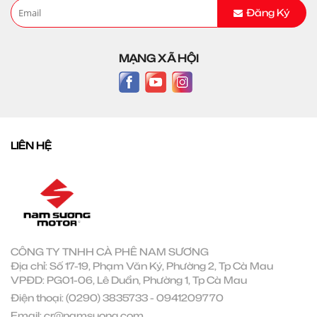
Đăng Ký
MẠNG XÃ HỘI
LIÊN HỆ
CÔNG TY TNHH CÀ PHÊ NAM SƯƠNG
Địa chỉ: Số 17-19, Phạm Văn Ký, Phường 2, Tp Cà Mau
VPĐD: PG01-06, Lê Duẩn, Phường 1, Tp Cà Mau
Điện thoại:
(0290) 3835733
-
0941209770
Email:
cr@namsuong.com