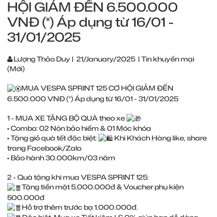
HỘI GIẢM ĐẾN 6.500.000
VNĐ (*) Áp dụng từ 16/01 -
31/01/2025
Lượng Thảo Duy
|
21/January/2025
|
Tin khuyến mại
(Mới)
MUA VESPA SPRINT 125 CƠ HỘI GIẢM ĐẾN
6.500.000 VNĐ (*) Áp dụng từ 16/01 - 31/01/2025
1 - MUA XE TẶNG BỘ QUÀ theo xe
• Combo: 02 Nón bảo hiểm & 01 Móc khóa
• Tặng giỏ quà tết đặc biệt:
Khi Khách Hàng like, share
trang Facebook/Zalo
• Bảo hành 30.000km/03 năm
2 - Quà tặng khi mua VESPA SPRINT 125:
Tặng tiền mặt 5.000.000đ & Voucher phụ kiện
500.000đ
Hỗ trợ thêm trước bạ 1.000.000đ.