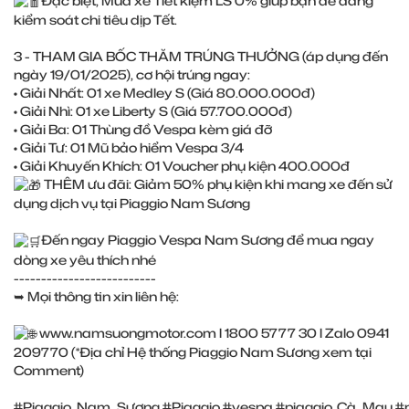
Đặc biệt, Mua xe Tiết kiệm LS 0% giúp bạn dễ dàng
kiểm soát chi tiêu dịp Tết.
3 - THAM GIA BỐC THĂM TRÚNG THƯỞNG (áp dụng đến
ngày 19/01/2025), cơ hội trúng ngay:
• Giải Nhất: 01 xe Medley S (Giá 80.000.000đ)
• Giải Nhì: 01 xe Liberty S (Giá 57.700.000đ)
• Giải Ba: 01 Thùng đồ Vespa kèm giá đỡ
• Giải Tư: 01 Mũ bảo hiểm Vespa 3/4
• Giải Khuyến Khích: 01 Voucher phụ kiện 400.000đ
THÊM ưu đãi: Giảm 50% phụ kiện khi mang xe đến sử
dụng dịch vụ tại Piaggio Nam Sương
Đến ngay Piaggio Vespa Nam Sương để mua ngay
dòng xe yêu thích nhé
--------------------------
➥ Mọi thông tin xin liên hệ:
www.namsuongmotor.com
l 1800 5777 30 l Zalo 0941
209770 (*Địa chỉ Hệ thống Piaggio Nam Sương xem tại
Comment)
#Piaggio_Nam_Sương
#Piaggio
#vespa
#piaggio_Cà_Mau
#