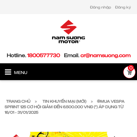
Đăng nhập
Đăng ký
Hotline.
1800577730
Email.
cr@namsuong.com
0
MENU
TRANG CHỦ
TIN KHUYẾN MẠI (MỚI)
🏵MUA VESPA
SPRINT 125 CƠ HỘI GIẢM ĐẾN 6.500.000 VNĐ (*) ÁP DỤNG TỪ
16/01 - 31/01/2025