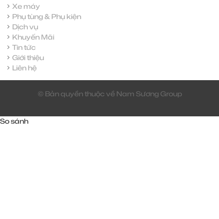
Xe máy
Phụ tùng & Phụ kiện
Dịch vụ
Khuyến Mãi
Tin tức
Giới thiệu
Liên hệ
© Bản quyền thuộc về Nam Sương Group
So sánh