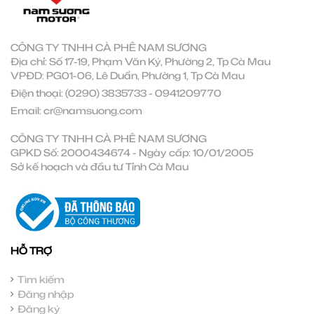
CÔNG TY TNHH CÀ PHÊ NAM SƯƠNG
Địa chỉ: Số 17-19, Phạm Văn Ký, Phường 2, Tp Cà Mau
VPĐD: PG01-06, Lê Duẩn, Phường 1, Tp Cà Mau
Điện thoại:
(0290) 3835733
-
0941209770
Email:
cr@namsuong.com
CÔNG TY TNHH CÀ PHÊ NAM SƯƠNG
GPKD Số: 2000434674 - Ngày cấp: 10/01/2005
Sở kế hoạch và đầu tư Tỉnh Cà Mau
HỖ TRỢ
Tìm kiếm
Đăng nhập
Đăng ký