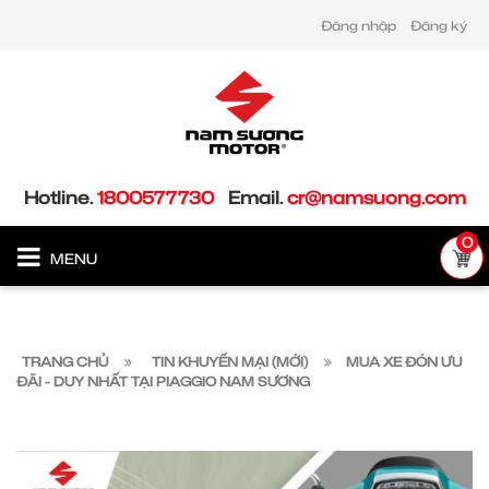
Đăng nhập
Đăng ký
Hotline.
1800577730
Email.
cr@namsuong.com
0
MENU
TRANG CHỦ
TIN KHUYẾN MẠI (MỚI)
MUA XE ĐÓN ƯU
ĐÃI - DUY NHẤT TẠI PIAGGIO NAM SƯƠNG