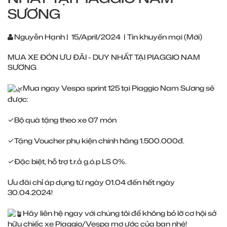
SƯƠNG
Nguyễn Hạnh
|
15/April/2024
|
Tin khuyến mại (Mới)
MUA XE ĐÓN ƯU ĐÃI - DUY NHẤT TẠI PIAGGIO NAM
SƯƠNG
Mua ngay Vespa sprint 125 tại Piaggio Nam Sương sẽ
được:
✓Bộ quà tặng theo xe 07 món
✓Tặng Voucher phụ kiện chính hãng 1.500.000đ.
✓Đặc biệt, hỗ trợ t.r.ả g.ó.p LS 0%.
Ưu đãi chỉ áp dụng từ ngày 01.04 đến hết ngày
30.04.2024!
Hãy liên hệ ngay với chúng tôi để không bỏ lỡ cơ hội sở
hữu chiếc xe Piaggio/Vespa mơ ước của bạn nhé!