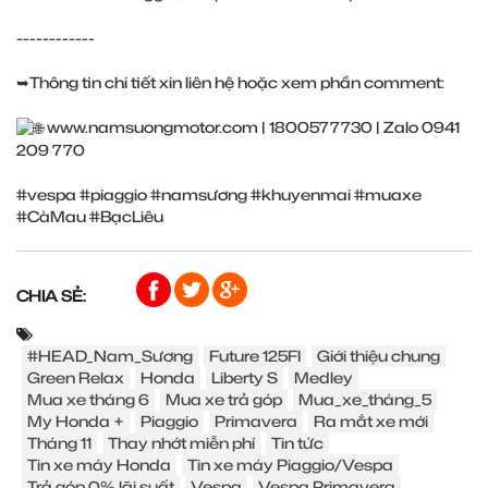
------------
➥Thông tin chi tiết xin liên hệ hoặc xem phần comment:
www.namsuongmotor.com
| 1800577730 | Zalo 0941
209 770
#vespa
#piaggio
#namsương
#khuyenmai
#muaxe
#CàMau
#BạcLiêu
CHIA SẺ:
#HEAD_Nam_Sương
Future 125FI
Giới thiệu chung
Green Relax
Honda
Liberty S
Medley
Mua xe tháng 6
Mua xe trả góp
Mua_xe_tháng_5
My Honda +
Piaggio
Primavera
Ra mắt xe mới
Tháng 11
Thay nhớt miễn phí
Tin tức
Tin xe máy Honda
Tin xe máy Piaggio/Vespa
Trả góp 0% lãi suất
Vespa
Vespa Primavera