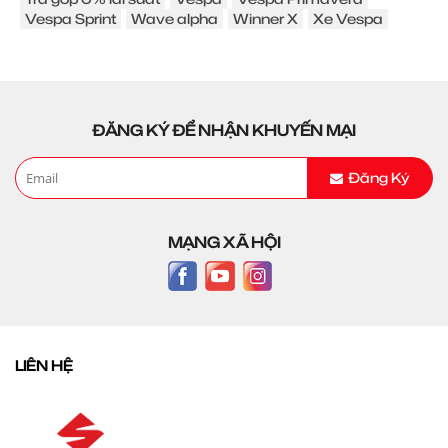
Vespa Sprint
Wave alpha
Winner X
Xe Vespa
ĐĂNG KÝ ĐỂ NHẬN KHUYẾN MẠI
Đăng Ký
MẠNG XÃ HỘI
LIÊN HỆ