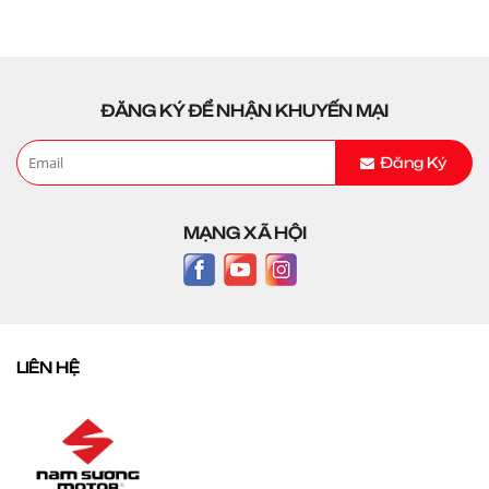
ĐĂNG KÝ ĐỂ NHẬN KHUYẾN MẠI
Đăng Ký
MẠNG XÃ HỘI
LIÊN HỆ