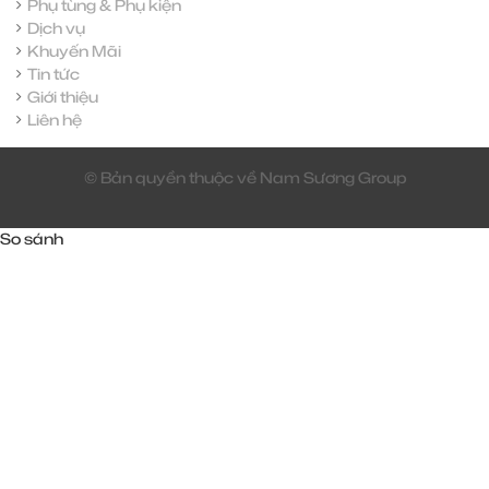
Phụ tùng & Phụ kiện
Dịch vụ
Khuyến Mãi
Tin tức
Giới thiệu
Liên hệ
© Bản quyền thuộc về Nam Sương Group
So sánh