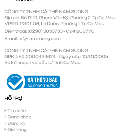
CÔNG TY TNHH CÀ PHÊ NAM SƯƠNG
Địa chỉ: Số 17-19, Phạm Văn Ký, Phường 2, Tp Cà Mau
VPĐD: PG01-06, Lê Duẩn, Phường 1, Tp Cà Mau
Điện thoại:
(0290) 3835733
-
0941209770
Email:
cr@namsuong.com
CÔNG TY TNHH CÀ PHÊ NAM SƯƠNG
GPKD Số: 2000434674 - Ngày cấp: 10/01/2005
Sở kế hoạch và đầu tư Tỉnh Cà Mau
HỖ TRỢ
Tìm kiếm
Đăng nhập
Đăng ký
Giỏ hàng