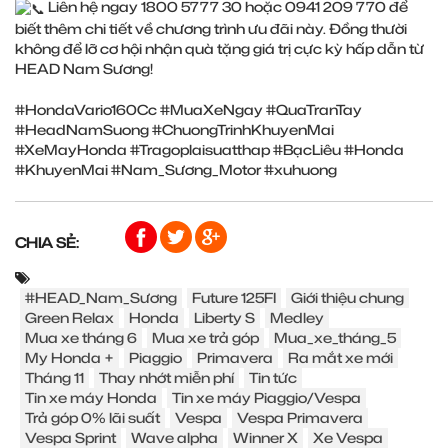
Liên hệ ngay 1800 5777 30 hoặc 0941 209 770 để
biết thêm chi tiết về chương trình ưu đãi này. Đồng thười
không để lỡ cơ hội nhận quà tặng giá trị cực kỳ hấp dẫn từ
HEAD Nam Sương!
#HondaVario160Cc
#MuaXeNgay
#QuaTranTay
#HeadNamSuong
#ChuongTrinhKhuyenMai
#XeMayHonda
#Tragoplaisuatthap
#BạcLiêu
#Honda
#KhuyenMai
#Nam_Sương_Motor
#xuhuong
CHIA SẺ:
#HEAD_Nam_Sương
Future 125FI
Giới thiệu chung
Green Relax
Honda
Liberty S
Medley
Mua xe tháng 6
Mua xe trả góp
Mua_xe_tháng_5
My Honda +
Piaggio
Primavera
Ra mắt xe mới
Tháng 11
Thay nhớt miễn phí
Tin tức
Tin xe máy Honda
Tin xe máy Piaggio/Vespa
Trả góp 0% lãi suất
Vespa
Vespa Primavera
Vespa Sprint
Wave alpha
Winner X
Xe Vespa