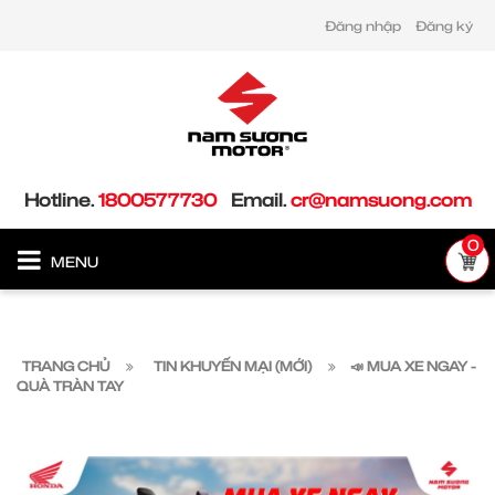
Đăng nhập
Đăng ký
Hotline.
1800577730
Email.
cr@namsuong.com
0
MENU
TRANG CHỦ
TIN KHUYẾN MẠI (MỚI)
📣 MUA XE NGAY -
QUÀ TRÀN TAY