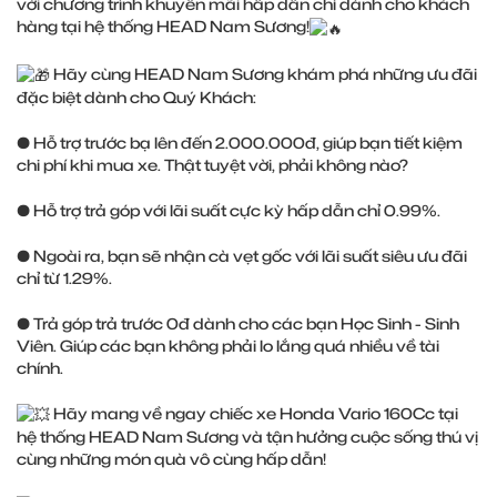
với chương trình khuyến mãi hấp dẫn chỉ dành cho khách
hàng tại hệ thống HEAD Nam Sương!
Hãy cùng HEAD Nam Sương khám phá những ưu đãi
đặc biệt dành cho Quý Khách:
● Hỗ trợ trước bạ lên đến 2.000.000đ, giúp bạn tiết kiệm
chi phí khi mua xe. Thật tuyệt vời, phải không nào?
● Hỗ trợ trả góp với lãi suất cực kỳ hấp dẫn chỉ 0.99%.
● Ngoài ra, bạn sẽ nhận cà vẹt gốc với lãi suất siêu ưu đãi
chỉ từ 1.29%.
● Trả góp trả trước 0đ dành cho các bạn Học Sinh - Sinh
Viên. Giúp các bạn không phải lo lắng quá nhiều về tài
chính.
Hãy mang về ngay chiếc xe Honda Vario 160Cc tại
hệ thống HEAD Nam Sương và tận hưởng cuộc sống thú vị
cùng những món quà vô cùng hấp dẫn!