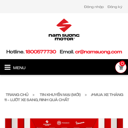
Đăng nhập
Đăng ký
Hotline.
1800577730
Email.
cr@namsuong.com
0
MENU
TRANG CHỦ
TIN KHUYẾN MẠI (MỚI)
🎉MUA XE THÁNG
11 – LƯỚT XE SANG, RINH QUÀ CHẤT