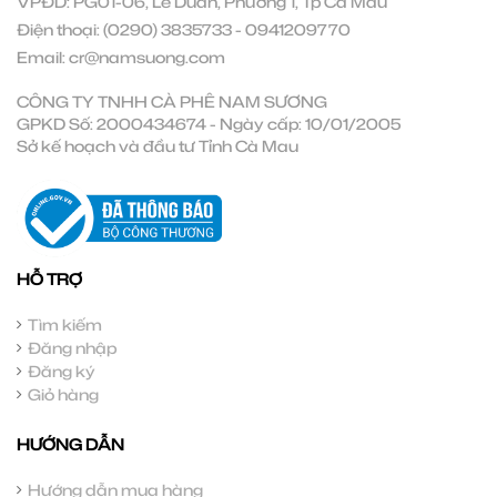
VPĐD: PG01-06, Lê Duẩn, Phường 1, Tp Cà Mau
Điện thoại:
(0290) 3835733
-
0941209770
Email:
cr@namsuong.com
CÔNG TY TNHH CÀ PHÊ NAM SƯƠNG
GPKD Số: 2000434674 - Ngày cấp: 10/01/2005
Sở kế hoạch và đầu tư Tỉnh Cà Mau
HỖ TRỢ
Tìm kiếm
Đăng nhập
Đăng ký
Giỏ hàng
HƯỚNG DẪN
Hướng dẫn mua hàng