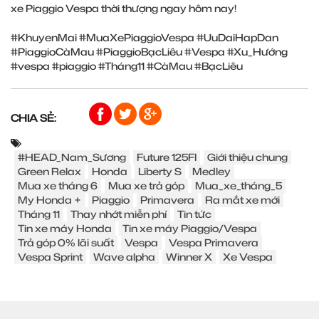
xe Piaggio Vespa thời thượng ngay hôm nay!
#KhuyenMai
#MuaXePiaggioVespa
#UuDaiHapDan
#PiaggioCàMau
#PiaggioBạcLiêu
#Vespa
#Xu_Hướng
#vespa
#piaggio
#Tháng11
#CàMau
#BạcLiêu
CHIA SẺ:
#HEAD_Nam_Sương
Future 125FI
Giới thiệu chung
Green Relax
Honda
Liberty S
Medley
Mua xe tháng 6
Mua xe trả góp
Mua_xe_tháng_5
My Honda +
Piaggio
Primavera
Ra mắt xe mới
Tháng 11
Thay nhớt miễn phí
Tin tức
Tin xe máy Honda
Tin xe máy Piaggio/Vespa
Trả góp 0% lãi suất
Vespa
Vespa Primavera
Vespa Sprint
Wave alpha
Winner X
Xe Vespa