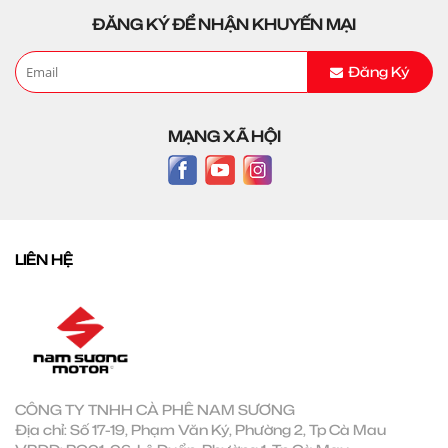
ĐĂNG KÝ ĐỂ NHẬN KHUYẾN MẠI
Đăng Ký
MẠNG XÃ HỘI
LIÊN HỆ
CÔNG TY TNHH CÀ PHÊ NAM SƯƠNG
Địa chỉ: Số 17-19, Phạm Văn Ký, Phường 2, Tp Cà Mau