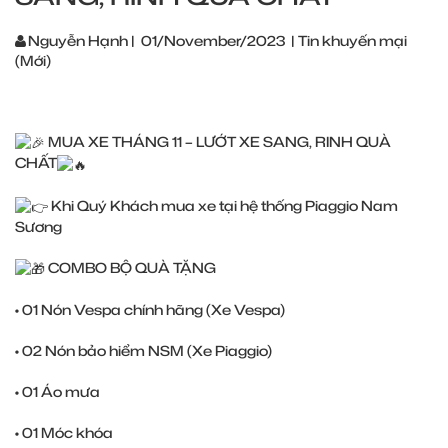
Nguyễn Hạnh
|
01/November/2023
|
Tin khuyến mại
(Mới)
MUA XE THÁNG 11 – LƯỚT XE SANG, RINH QUÀ
CHẤT
Khi Quý Khách mua xe tại hệ thống Piaggio Nam
Sương
COMBO BỘ QUÀ TẶNG
• 01 Nón Vespa chính hãng (Xe Vespa)
• 02 Nón bảo hiểm NSM (Xe Piaggio)
• 01 Áo mưa
• 01 Móc khóa