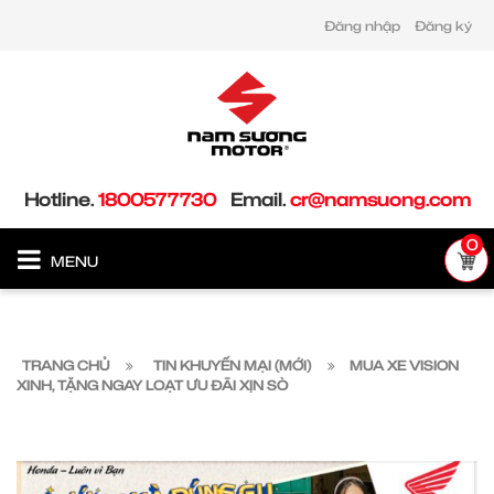
Đăng nhập
Đăng ký
Hotline.
1800577730
Email.
cr@namsuong.com
0
MENU
TRANG CHỦ
TIN KHUYẾN MẠI (MỚI)
MUA XE VISION
XINH, TẶNG NGAY LOẠT ƯU ĐÃI XỊN SÒ