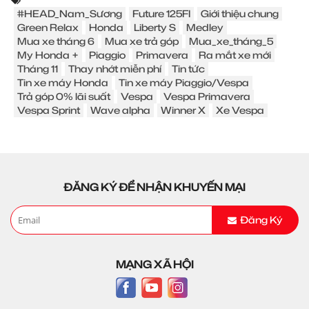
#HEAD_Nam_Sương
Future 125FI
Giới thiệu chung
Green Relax
Honda
Liberty S
Medley
Mua xe tháng 6
Mua xe trả góp
Mua_xe_tháng_5
My Honda +
Piaggio
Primavera
Ra mắt xe mới
Tháng 11
Thay nhớt miễn phí
Tin tức
Tin xe máy Honda
Tin xe máy Piaggio/Vespa
Trả góp 0% lãi suất
Vespa
Vespa Primavera
Vespa Sprint
Wave alpha
Winner X
Xe Vespa
ĐĂNG KÝ ĐỂ NHẬN KHUYẾN MẠI
Đăng Ký
MẠNG XÃ HỘI