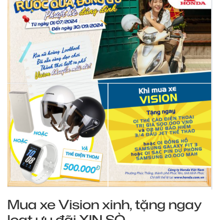
Mua xe Vision xinh, tặng ngay
loạt ưu đãi XỊN SÒ