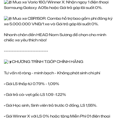
Mua xe Vario 160/Winner X: Nhận ngay 1 điện thoại
Samsung Galaxy A05s hoặc Gói trả góp lãi suất 0%.
Mua xe CBR150R: Combo hỗ trợ bao gồm phí đăng ký
xe 5.000.000 VNĐ/1 xe và Gói trả góp lãi suất 0%.
Nhanh chân đến HEAD Nam Sương để chọn cho mình
chiếc xe yêu thích nào!
----------------------------
CHƯƠNG TRÌNH T.GÓP CHÍNH HÃNG
Tư vấn rõ ràng - minh bạch - Không phát sinh chi phí
• Gói LS thấp từ 0.79% - 1,09%
• Gói trả cà-vẹt gốc LS 1.09 -1.22%
• Gói Học sinh, Sinh viên trả trước 0 đồng, LS 1,55%.
• Gói Winner X với LS 0% hoặc tặng Miễn Phí 01 điện thoại