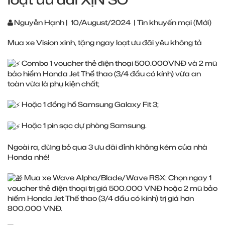
Nguyễn Hạnh
|
10/August/2024
|
Tin khuyến mại (Mới)
Mua xe Vision xinh, tặng ngay loạt ưu đãi yêu không tả
Combo 1 voucher thẻ điện thoại 500.000VNĐ và 2 mũ
bảo hiểm Honda Jet Thể thao (3/4 đầu có kính) vừa an
toàn vừa là phụ kiện chất;
Hoặc 1 đồng hồ Samsung Galaxy Fit 3;
Hoặc 1 pin sạc dự phòng Samsung.
Ngoài ra, đừng bỏ qua 3 ưu đãi đỉnh không kém của nhà
Honda nhé!
Mua xe Wave Alpha/Blade/Wave RSX: Chọn ngay 1
voucher thẻ điện thoại trị giá 500.000 VNĐ hoặc 2 mũ bảo
hiểm Honda Jet Thể thao (3/4 đầu có kính) trị giá hơn
800.000 VNĐ.