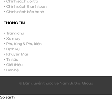
Chính sách đổi trả
Chính sách thanh toán
Chính sách bảo hành
THÔNG TIN
Trang chủ
Xe máy
Phụ tùng & Phụ kiện
Dịch vụ
Khuyến Mãi
Tin tức
Giới thiệu
Liên hệ
© Bản quyền thuộc về Nam Sương Group
So sánh