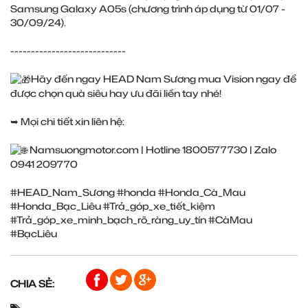
Samsung Galaxy A05s (chương trình áp dụng từ 01/07 -
30/09/24).
----------------------------
Hãy đến ngay HEAD Nam Sương mua Vision ngay để
được chọn quà siêu hay ưu đãi liền tay nhé!
➥ Mọi chi tiết xin liên hệ:
Namsuongmotor.com
| Hotline 1800577730 | Zalo
0941 209770
#HEAD_Nam_Sương
#honda
#Honda_Cà_Mau
#Honda_Bạc_Liêu
#Trả_góp_xe_tiết_kiệm
#Trả_góp_xe_minh_bạch_rõ_ràng_uy_tín
#CàMau
#BạcLiêu
CHIA SẺ: