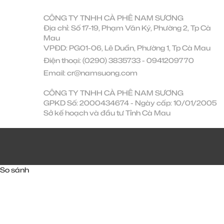
CÔNG TY TNHH CÀ PHÊ NAM SƯƠNG
Địa chỉ: Số 17-19, Phạm Văn Ký, Phường 2, Tp Cà
Mau
VPĐD: PG01-06, Lê Duẩn, Phường 1, Tp Cà Mau
Điện thoại:
(0290) 3835733
-
0941209770
Email:
cr@namsuong.com
CÔNG TY TNHH CÀ PHÊ NAM SƯƠNG
GPKD Số: 2000434674 - Ngày cấp: 10/01/2005
Sở kế hoạch và đầu tư Tỉnh Cà Mau
So sánh