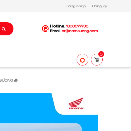
Đăng nhập
Đăng ký
Hotline.
1800577730
Email.
cr@namsuong.com
0
SƯƠNG 🎁