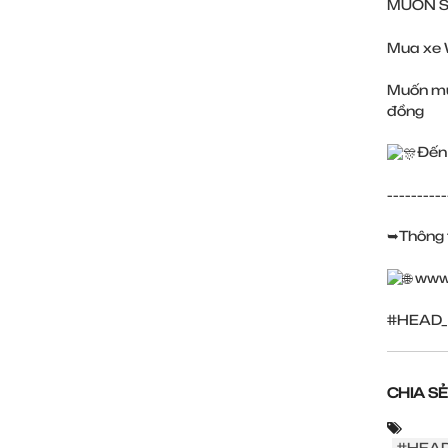
MUỐN S
Mua xe 
Muốn mua
đồng
Đến
----------
➥Thông t
www
#HEAD_
CHIA SẺ
#HEAD