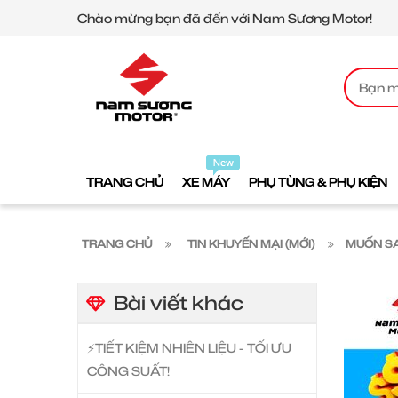
Chào mừng bạn đã đến với Nam Sương Motor!
TRANG CHỦ
XE MÁY
PHỤ TÙNG & PHỤ KIỆN
TRANG CHỦ
TIN KHUYẾN MẠI (MỚI)
MUỐN SA
Bài viết khác
⚡️TIẾT KIỆM NHIÊN LIỆU - TỐI ƯU
CÔNG SUẤT!