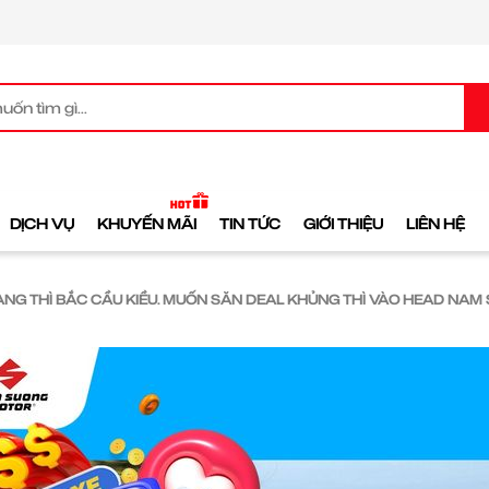
DỊCH VỤ
KHUYẾN MÃI
TIN TỨC
GIỚI THIỆU
LIÊN HỆ
NG THÌ BẮC CẦU KIỀU. MUỐN SĂN DEAL KHỦNG THÌ VÀO HEAD NAM 