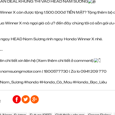
ĂN DEAL KHỦNG THÌ VÀO HEAD NAM SƯƠNG
Winner X còn được tặng 1.500.000đ TIỀN MẶT? Tặng thêm bộ
 Winner X mà ngại giá cả ư? đến đây chúng tôi có sẵn gói ưu 
 ngay HEAD Nam Sương rinh ngay Honda Winner X nhé.
--
in chi tiết xin liên hệ (Xem thêm chi tiết ở comment):
.namsuongmotor.com
| 1800577730 | Za lo 0941 209 770
Nam_Sương
#honda
#Honda_Cà_Mau
#Honda_Bạc_Liêu
:
_Nam_Sương
Future 125FI
Giới thiệu chung
Green Relax