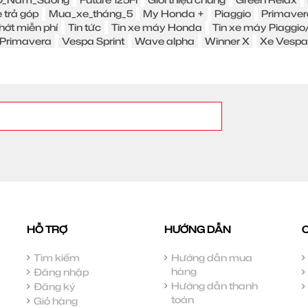
 trả góp
Mua_xe_tháng_5
My Honda +
Piaggio
Primaver
hớt miễn phí
Tin tức
Tin xe máy Honda
Tin xe máy Piaggi
Primavera
Vespa Sprint
Wave alpha
Winner X
Xe Vespa
HỖ TRỢ
HƯỚNG DẪN
Tìm kiếm
Hướng dẫn mua
hàng
Đăng nhập
Hướng dẫn thanh
Đăng ký
toán
Giỏ hàng