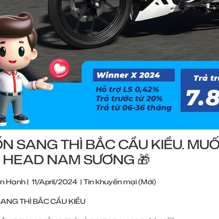
N SANG THÌ BẮC CẦU KIỀU. MU
 HEAD NAM SƯƠNG 🎁
n Hạnh
|
11/April/2024
|
Tin khuyến mại (Mới)
ANG THÌ BẮC CẦU KIỀU