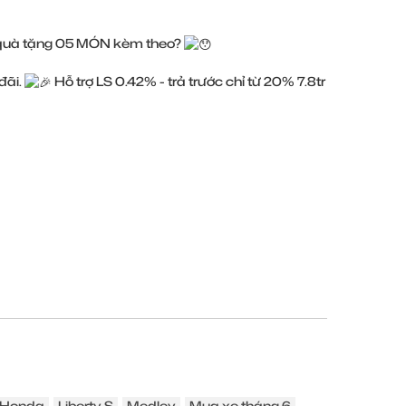
 quà tặng 05 MÓN kèm theo?
đãi.
Hỗ trợ LS 0.42% - trả trước chỉ từ 20% 7.8tr
Honda
Liberty S
Medley
Mua xe tháng 6