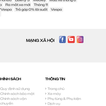
a
Ra mắt xe mới
Tháng 11
o/Vespa
Trả góp 0% lãi suất
Vespa
MẠNG XÃ HỘI
CHÍNH SÁCH
THÔNG TIN
Quy định sử dụng
Trang chủ
Chính sách bảo mật
Xe máy
Chính sách vận
Phụ tùng & Phụ kiện
chuyển
Dịch vụ