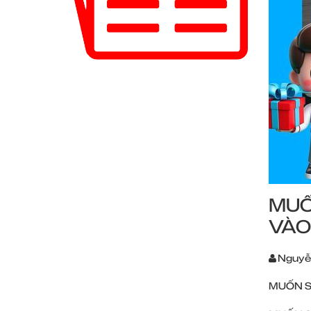
MUỐ
VÀO
Nguyễ
MUỐN S