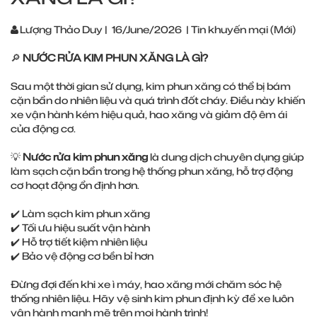
Lượng Thảo Duy
|
16/June/2026
|
Tin khuyến mại (Mới)
🔎
NƯỚC RỬA KIM PHUN XĂNG LÀ GÌ?
Sau một thời gian sử dụng, kim phun xăng có thể bị bám
cặn bẩn do nhiên liệu và quá trình đốt cháy. Điều này khiến
xe vận hành kém hiệu quả, hao xăng và giảm độ êm ái
của động cơ.
💡
Nước rửa kim phun xăng
là dung dịch chuyên dụng giúp
làm sạch cặn bẩn trong hệ thống phun xăng, hỗ trợ động
cơ hoạt động ổn định hơn.
✔️ Làm sạch kim phun xăng
✔️ Tối ưu hiệu suất vận hành
✔️ Hỗ trợ tiết kiệm nhiên liệu
✔️ Bảo vệ động cơ bền bỉ hơn
Đừng đợi đến khi xe ì máy, hao xăng mới chăm sóc hệ
thống nhiên liệu. Hãy vệ sinh kim phun định kỳ để xe luôn
vận hành mạnh mẽ trên mọi hành trình!