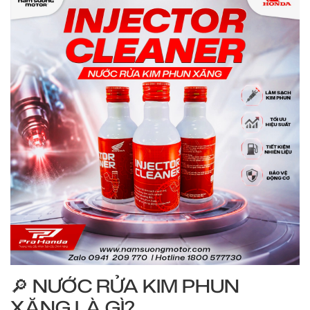
🔎 NƯỚC RỬA KIM PHUN
XĂNG LÀ GÌ?