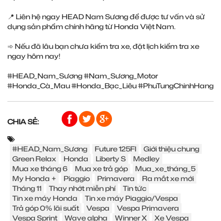
📍 Liên hệ ngay HEAD Nam Sương để được tư vấn và sử
dụng sản phẩm chính hãng từ Honda Việt Nam.
➾ Nếu đã lâu bạn chưa kiểm tra xe, đặt lịch kiểm tra xe
ngay hôm nay!
#HEAD_Nam_Sương #Nam_Sương_Motor
#Honda_Cà_Mau #Honda_Bạc_Liêu #PhuTungChinhHang
CHIA SẺ:
#HEAD_Nam_Sương
Future 125FI
Giới thiệu chung
Green Relax
Honda
Liberty S
Medley
Mua xe tháng 6
Mua xe trả góp
Mua_xe_tháng_5
My Honda +
Piaggio
Primavera
Ra mắt xe mới
Tháng 11
Thay nhớt miễn phí
Tin tức
Tin xe máy Honda
Tin xe máy Piaggio/Vespa
Trả góp 0% lãi suất
Vespa
Vespa Primavera
Vespa Sprint
Wave alpha
Winner X
Xe Vespa