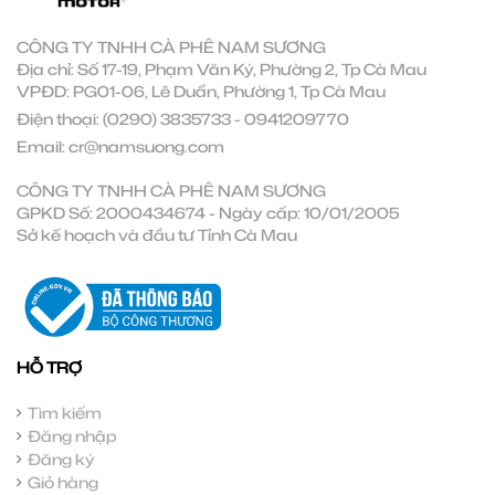
CÔNG TY TNHH CÀ PHÊ NAM SƯƠNG
Địa chỉ: Số 17-19, Phạm Văn Ký, Phường 2, Tp Cà Mau
VPĐD: PG01-06, Lê Duẩn, Phường 1, Tp Cà Mau
Điện thoại:
(0290) 3835733
-
0941209770
Email:
cr@namsuong.com
CÔNG TY TNHH CÀ PHÊ NAM SƯƠNG
GPKD Số: 2000434674 - Ngày cấp: 10/01/2005
Sở kế hoạch và đầu tư Tỉnh Cà Mau
HỖ TRỢ
Tìm kiếm
Đăng nhập
Đăng ký
Giỏ hàng