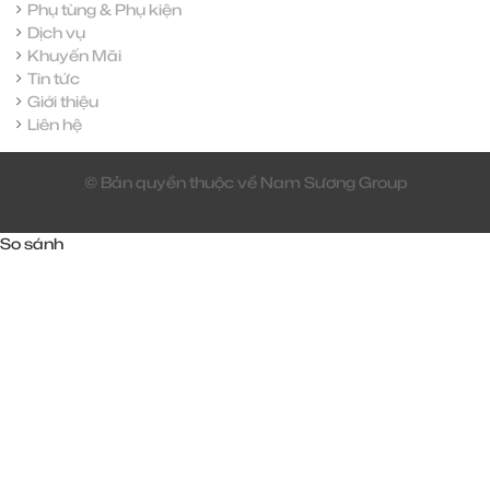
Phụ tùng & Phụ kiện
Dịch vụ
Khuyến Mãi
Tin tức
Giới thiệu
Liên hệ
© Bản quyền thuộc về Nam Sương Group
So sánh