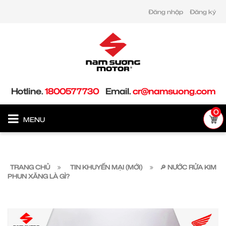
Đăng nhập
Đăng ký
Hotline.
1800577730
Email.
cr@namsuong.com
0
MENU
TRANG CHỦ
TIN KHUYẾN MẠI (MỚI)
🔎 NƯỚC RỬA KIM
PHUN XĂNG LÀ GÌ?