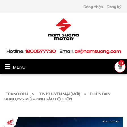
Đăng nhập
Đăng ký
Hotline.
1800577730
Email.
cr@namsuong.com
0
MENU
TRANG CHỦ
TIN KHUYẾN MẠI (MỚI)
PHIÊN BẢN
SH160I/125I MỚI - ĐỊNH SẮC ĐỘC TÔN