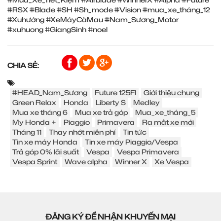
#RSX
#Blade
#SH
#Sh_mode
#Vision
#mua_xe_tháng_12
#Xuhướng
#XeMáyCàMau
#Nam_Sương_Motor
#xuhuong
#GiangSinh
#noel
CHIA SẺ:
#HEAD_Nam_Sương
Future 125FI
Giới thiệu chung
Green Relax
Honda
Liberty S
Medley
Mua xe tháng 6
Mua xe trả góp
Mua_xe_tháng_5
My Honda +
Piaggio
Primavera
Ra mắt xe mới
Tháng 11
Thay nhớt miễn phí
Tin tức
Tin xe máy Honda
Tin xe máy Piaggio/Vespa
Trả góp 0% lãi suất
Vespa
Vespa Primavera
Vespa Sprint
Wave alpha
Winner X
Xe Vespa
ĐĂNG KÝ ĐỂ NHẬN KHUYẾN MẠI