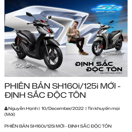
PHIÊN BẢN SH160i/125i MỚI -
ĐỊNH SẮC ĐỘC TÔN
Nguyễn Hạnh
|
10/December/2022
|
Tin khuyến mại
(Mới)
PHIÊN BẢN SH160i/125i MỚI - ĐỊNH SẮC ĐỘC TÔN