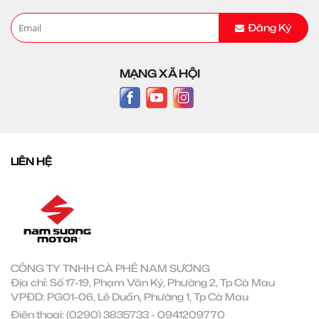
Đăng Ký
MẠNG XÃ HỘI
LIÊN HỆ
CÔNG TY TNHH CÀ PHÊ NAM SƯƠNG
Địa chỉ: Số 17-19, Phạm Văn Ký, Phường 2, Tp Cà Mau
VPĐD: PG01-06, Lê Duẩn, Phường 1, Tp Cà Mau
Điện thoại:
(0290) 3835733
-
0941209770