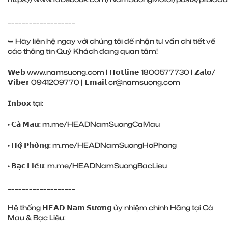
___________________
➥ Hãy liên hệ ngay với chúng tôi để nhận tư vấn chi tiết về
các thông tin Quý Khách đang quan tâm!
𝗪𝗲𝗯
www.namsuong.com
| 𝗛𝗼𝘁𝗹𝗶𝗻𝗲 1800577730 | 𝗭𝗮𝗹𝗼/
𝗩𝗶𝗯𝗲𝗿 0941209770 | 𝗘𝗺𝗮𝗶𝗹 cr@namsuong.com
𝗜𝗻𝗯𝗼𝘅 tại:
• 𝗖𝗮̀ 𝗠𝗮𝘂:
m.me/HEADNamSuongCaMau
• 𝗛𝗼̣̂ 𝗣𝗵𝗼̀𝗻𝗴:
m.me/HEADNamSuongHoPhong
• 𝗕𝗮̣𝗰 𝗟𝗶𝗲̂𝘂:
m.me/HEADNamSuongBacLieu
___________________
Hệ thống 𝗛𝗘𝗔𝗗 𝗡𝗮𝗺 𝗦𝘂̛𝗼̛𝗻𝗴 ủy nhiệm chính Hãng tại Cà
Mau & Bạc Liêu: