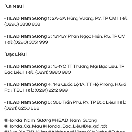
⌈𝗖𝗮̀ 𝗠𝗮𝘂⌋
• 𝗛𝗘𝗔𝗗 𝗡𝗮𝗺 𝗦𝘂̛𝗼̛𝗻𝗴 1 : 2A-3A Hùng Vương, P.7, TP CM | 𝗧𝗲𝗹:
(0290) ‎3838 838
• 𝗛𝗘𝗔𝗗 𝗡𝗮𝗺 𝗦𝘂̛𝗼̛𝗻𝗴 3 : 131-137 Phan Ngọc Hiển, P.5, TP CM |
𝗧𝗲𝗹: (0290) ‎3551 999
⌈𝗕𝗮̣𝗰 𝗟𝗶𝗲̂𝘂⌋
• 𝗛𝗘𝗔𝗗 𝗡𝗮𝗺 𝗦𝘂̛𝗼̛𝗻𝗴 2 : 15-17C TT Thương Mại Bạc Liêu, TP
Bạc Liêu | 𝗧𝗲𝗹.: (0291) ‎3980 980
• 𝗛𝗘𝗔𝗗 𝗡𝗮𝗺 𝗦𝘂̛𝗼̛𝗻𝗴 4 : 142 Quốc Lộ 1A, TT Hộ Phòng, H.Giá
Rai, T.BL | 𝗧𝗲𝗹.: (0291) ‎2212 999
• 𝗛𝗘𝗔𝗗 𝗡𝗮𝗺 𝗦𝘂̛𝗼̛𝗻𝗴 5 : 366 Trần Phú, P.7, TP Bạc Liêu| 𝗧𝗲𝗹.:
(0291) ‎6250 888
#Honda_Nam_Sương
#HEAD_Nam_Sương
#Honda_Cà_Mau
#Honda_Bạc_Liêu
#Xe_giá_tốt
#Mua_Xe_Tiết_Kiệm
#Airblade
#WinnerX
#Alpha
#Future