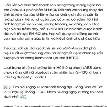
Gắn liền với hình ảnh thanh lịch, sang trọng mang đậm hơi
thở Châu Âu, phiên bản SH160i/125i mới với những thay đổi
tinh tế về màu sắc khiến mẫu xe không chỉ đơn thuần là
một phương tiện di chuyển cao cấp mà còn đem tới hình
ảnh tổng thể mạnh mẽ, phóng khoáng và đẳng cấp. Đặc
biệt, với sự trở lại này, mẫu xe SH150i đình đám được đánh
dấu với tên gọi SH160i phù hợp với dung tích động cơ vốn
có, mang lại cảm giác tự tin và kiêu hãnh cho chủ sở hữu.
Tiếp tục sở hữu động cơ thế hệ mới eSP+4 van đột phá,
hiệu suất vượt trội cùng với khả năng tiết kiệm nhiên liệu ấn
tượng và hệ thống kiểm soát lực kéo (HSTC).
Loạt trang bị tiện ích xứng tầm: Hệ thống phanh ABS cùng
chức năng kết nối bluetooth trên phiên bản SH160i đi kèm
với ứng dụng My Honda+.
Tìm hiểu ngay ưu đãi chất trong dịp Giáng Sinh và Tết
2023 tại Hệ Thống HEAD Nam Sương ngay đường link bên
dưới nhé!
https://www.facebook.com/NamSuongMotor/posts/pfb