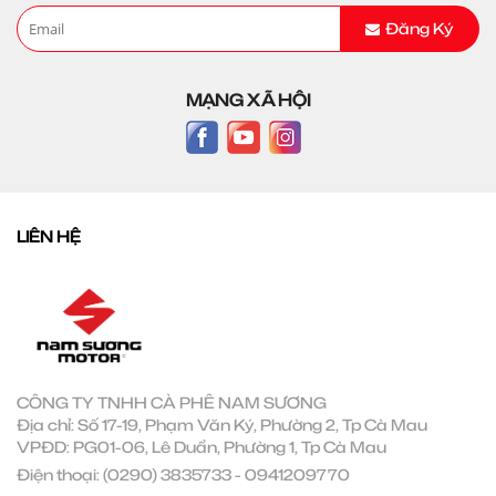
Đăng Ký
MẠNG XÃ HỘI
LIÊN HỆ
CÔNG TY TNHH CÀ PHÊ NAM SƯƠNG
Địa chỉ: Số 17-19, Phạm Văn Ký, Phường 2, Tp Cà Mau
VPĐD: PG01-06, Lê Duẩn, Phường 1, Tp Cà Mau
Điện thoại:
(0290) 3835733
-
0941209770