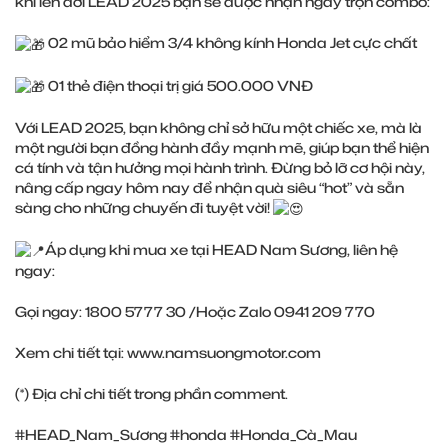
khi lên đời LEAD 2025 bạn sẽ được nhận ngay trọn combo:
02 mũ bảo hiểm 3/4 không kính Honda Jet cực chất
01 thẻ điện thoại trị giá 500.000 VNĐ
Với LEAD 2025, bạn không chỉ sở hữu một chiếc xe, mà là
một người bạn đồng hành đầy mạnh mẽ, giúp bạn thể hiện
cá tính và tận hưởng mọi hành trình. Đừng bỏ lỡ cơ hội này,
nâng cấp ngay hôm nay để nhận quà siêu “hot” và sẵn
sàng cho những chuyến đi tuyệt vời!
Áp dụng khi mua xe tại HEAD Nam Sương, liên hệ
ngay:
Gọi ngay: 1800 5777 30 /Hoặc Zalo 0941 209 770
Xem chi tiết tại:
www.namsuongmotor.com
(*) Địa chỉ chi tiết trong phần comment.
#HEAD_Nam_Sương
#honda
#Honda_Cà_Mau