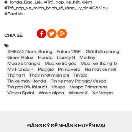
#Honda_Bạc_Liêu
#Trả_góp_xe_tiết_kiệm
#Trả_góp_xe_minh_bạch_rõ_ràng_uy_tín
#CàMau
#BạcLiêu
CHIA SẺ:
#HEAD_Nam_Sương
Future 125FI
Giới thiệu chung
Green Relax
Honda
Liberty S
Medley
Mua xe tháng 6
Mua xe trả góp
Mua_xe_tháng_5
My Honda +
Piaggio
Primavera
Ra mắt xe mới
Tháng 11
Thay nhớt miễn phí
Tin tức
Tin xe máy Honda
Tin xe máy Piaggio/Vespa
Trả góp 0% lãi suất
Vespa
Vespa Primavera
Vespa Sprint
Wave alpha
Winner X
Xe Vespa
ĐĂNG KÝ ĐỂ NHẬN KHUYẾN MẠI