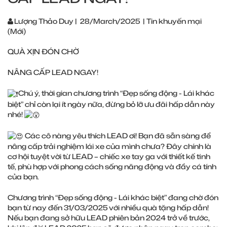
Lượng Thảo Duy
|
28/March/2025
|
Tin khuyến mại
(Mới)
QUÀ XỊN ĐÓN CHỜ
NÂNG CẤP LEAD NGAY!
Chú ý, thời gian chương trình “Đẹp sống động - Lái khác
biệt” chỉ còn lại ít ngày nữa, đừng bỏ lỡ ưu đãi hấp dẫn này
nhé!
Các cô nàng yêu thích LEAD ơi! Bạn đã sẵn sàng để
nâng cấp trải nghiệm lái xe của mình chưa? Đây chính là
cơ hội tuyệt vời từ LEAD – chiếc xe tay ga với thiết kế tinh
tế, phù hợp với phong cách sống năng động và đầy cá tính
của bạn.
Chương trình “Đẹp sống động - Lái khác biệt” đang chờ đón
bạn từ nay đến 31/03/2025 với nhiều quà tặng hấp dẫn!
Nếu bạn đang sở hữu LEAD phiên bản 2024 trở về trước,