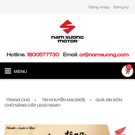
Đăng nhập
Đăng ký
Hotline.
1800577730
Email.
cr@namsuong.com
0
MENU
TRANG CHỦ
TIN KHUYẾN MẠI (MỚI)
QUÀ XỊN ĐÓN
CHỜ NÂNG CẤP LEAD NGAY!