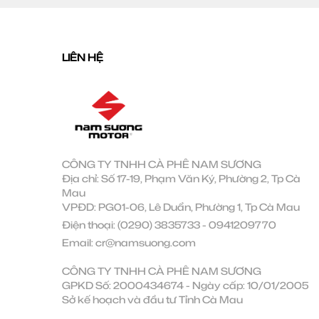
LIÊN HỆ
CÔNG TY TNHH CÀ PHÊ NAM SƯƠNG
Địa chỉ: Số 17-19, Phạm Văn Ký, Phường 2, Tp Cà
Mau
VPĐD: PG01-06, Lê Duẩn, Phường 1, Tp Cà Mau
Điện thoại:
(0290) 3835733
-
0941209770
Email:
cr@namsuong.com
CÔNG TY TNHH CÀ PHÊ NAM SƯƠNG
GPKD Số: 2000434674 - Ngày cấp: 10/01/2005
Sở kế hoạch và đầu tư Tỉnh Cà Mau