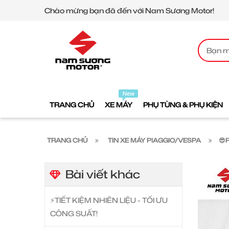
Chào mừng bạn đã đến với Nam Sương Motor!
TRANG CHỦ
XE MÁY
PHỤ TÙNG & PHỤ KIỆN
TRANG CHỦ
TIN XE MÁY PIAGGIO/VESPA
😎
Bài viết khác
⚡️TIẾT KIỆM NHIÊN LIỆU - TỐI ƯU
CÔNG SUẤT!