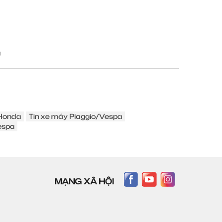
u
 Honda
Tin xe máy Piaggio/Vespa
espa
MẠNG XÃ HỘI