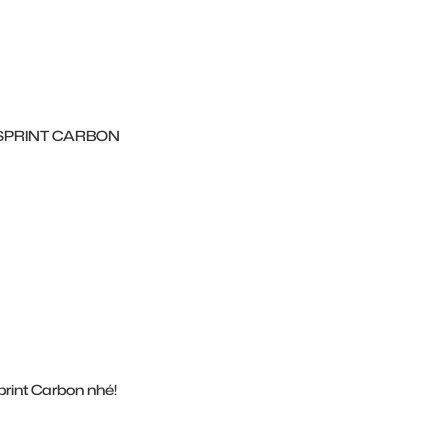
 SPRINT CARBON
rint Carbon nhé!