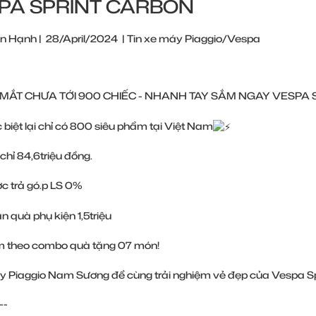
PA SPRINT CARBON
n Hạnh
|
28/April/2024
|
Tin xe máy Piaggio/Vespa
MẮT CHƯA TỚI 900 CHIẾC - NHANH TAY SẮM NGAY VESPA
biệt lại chỉ có 800 siêu phẩm tại Việt Nam
chỉ 84,6triệu đồng.
c trả gó.p LS 0%
 quà phụ kiện 1,5triệu
 theo combo quà tặng 07 món!
y Piaggio Nam Sương để cùng trải nghiệm vẻ đẹp của Vespa Sp
--