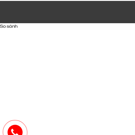
So sánh
1800577730