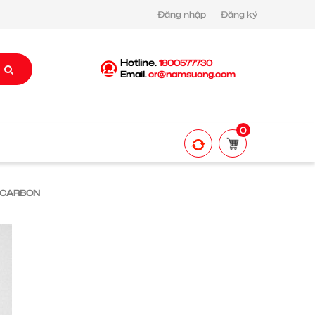
Đăng nhập
Đăng ký
Hotline.
1800577730
Email.
cr@namsuong.com
0
T CARBON