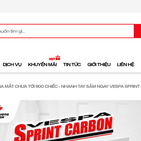
DỊCH VỤ
KHUYẾN MÃI
TIN TỨC
GIỚI THIỆU
LIÊN HỆ
RA MẮT CHƯA TỚI 900 CHIẾC - NHANH TAY SẮM NGAY VESPA SPRIN