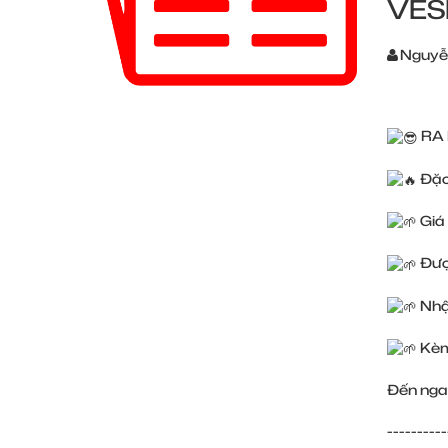
VES
Nguyễ
RA 
Đặc 
Giá 
Đượ
Nhận
Kèm
Đến nga
----------