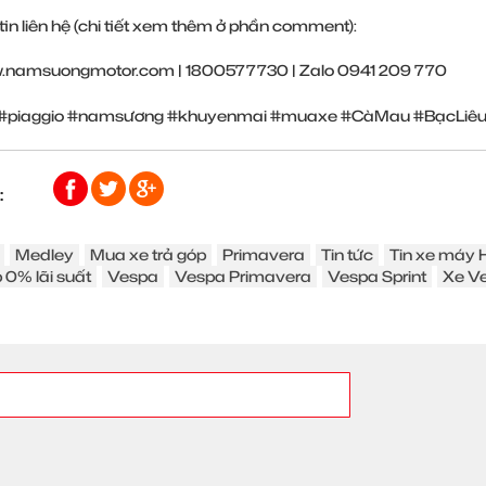
in liên hệ (chi tiết xem thêm ở phần comment):
.namsuongmotor.com
| 1800577730 | Zalo 0941 209 770
#piaggio
#namsương
#khuyenmai
#muaxe
#CàMau
#BạcLiê
:
Medley
Mua xe trả góp
Primavera
Tin tức
Tin xe máy
 0% lãi suất
Vespa
Vespa Primavera
Vespa Sprint
Xe V