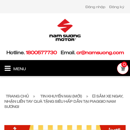
Đăng nhập
Đăng ký
Hotline.
1800577730
Email.
cr@namsuong.com
0
MENU
TRANG CHỦ
TIN KHUYẾN MẠI (MỚI)
💥 SẮM XE NGAY,
NHẬN LIỀN TAY QUÀ TẶNG SIÊU HẤP DẪN TẠI PIAGGIO NAM
SƯƠNG!