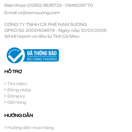
Điện thoại:
(0290) 3835733
-
0941209770
Email:
cr@namsuong.com
CÔNG TY TNHH CÀ PHÊ NAM SƯƠNG
GPKD Số: 2000434674 - Ngày cấp: 10/01/2005
Sở kế hoạch và đầu tư Tỉnh Cà Mau
HỖ TRỢ
Tìm kiếm
Đăng nhập
Đăng ký
Giỏ hàng
HƯỚNG DẪN
Hướng dẫn mua hàng