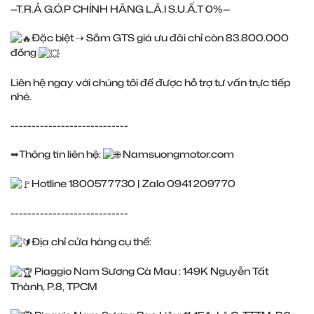
—T.R.Ả G.Ó.P CHÍNH HÃNG L.Ã.I S.U.Ấ.T 0%—
Đặc biệt ⇢ Sắm GTS giá ưu đãi chỉ còn 83.800.000
đồng
Liên hệ ngay với chúng tôi để được hỗ trợ tư vấn trực tiếp
nhé.
----------------------------
➥Thông tin liên hệ:
Namsuongmotor.com
Hotline 1800577730 | Zalo 0941 209770
----------------------------
Địa chỉ cửa hàng cụ thể:
Piaggio Nam Sương Cà Mau : 149K Nguyễn Tất
Thành, P.8, TPCM