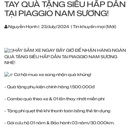
TAY QUÀ TẶNG SIÊU HẤP DẪN
TẠI PIAGGIO NAM SƯƠNG!
Nguyễn Hạnh
|
23/July/2024
|
Tin khuyến mại (Mới)
HÃY SẮM XE NGAY BÂY GIỜ ĐỂ NHẬN HÀNG NGÀN
QUÀ TẶNG SIÊU HẤP DẪN TẠI PIAGGIO NAM SƯƠNG
NHÉ!
Cơ hội mua xe sang nhận quà khủng!
- Quà tặng phụ kiện chính hãng 1.500.000đ
- Combo quà theo xe & 01 lần thay nhớt miễn phí
- Tặng phí quẹt thẻ khi thanh toán bằng thẻ tín dụng
- Gói cứu hộ 01 năm & Bảo hành 03 năm/30.000km.