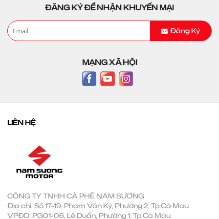
ĐĂNG KÝ ĐỂ NHẬN KHUYẾN MẠI
Đăng Ký
MẠNG XÃ HỘI
LIÊN HỆ
CÔNG TY TNHH CÀ PHÊ NAM SƯƠNG
Địa chỉ: Số 17-19, Phạm Văn Ký, Phường 2, Tp Cà Mau
VPĐD: PG01-06, Lê Duẩn, Phường 1, Tp Cà Mau