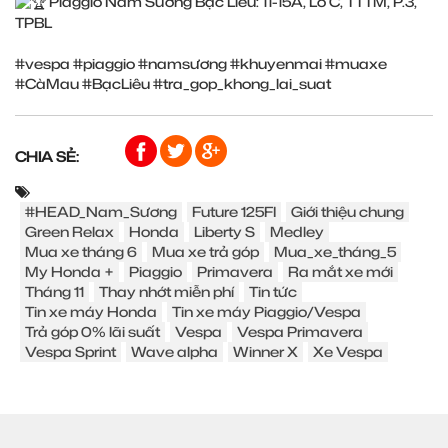
Piaggio Nam Sương Bạc Liêu: 11-15A, Lô C, TTTM, P.3,
TPBL
#vespa
#piaggio
#namsương
#khuyenmai
#muaxe
#CàMau
#BạcLiêu
#tra_gop_khong_lai_suat
CHIA SẺ:
#HEAD_Nam_Sương
Future 125FI
Giới thiệu chung
Green Relax
Honda
Liberty S
Medley
Mua xe tháng 6
Mua xe trả góp
Mua_xe_tháng_5
My Honda +
Piaggio
Primavera
Ra mắt xe mới
Tháng 11
Thay nhớt miễn phí
Tin tức
Tin xe máy Honda
Tin xe máy Piaggio/Vespa
Trả góp 0% lãi suất
Vespa
Vespa Primavera
Vespa Sprint
Wave alpha
Winner X
Xe Vespa