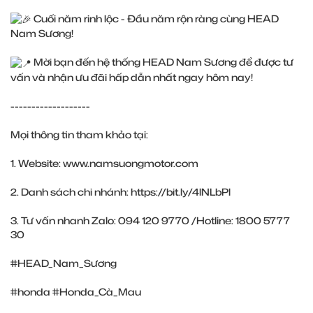
Cuối năm rinh lộc - Đầu năm rộn ràng cùng HEAD
Nam Sương!
Mời bạn đến hệ thống HEAD Nam Sương để được tư
vấn và nhận ưu đãi hấp dẫn nhất ngay hôm nay!
-------------------
Mọi thông tin tham khảo tại:
1. Website:
www.namsuongmotor.com
2. Danh sách chi nhánh:
https://bit.ly/4lNLbPl
3. Tư vấn nhanh Zalo: 094 120 9770 /Hotline: 1800 5777
30
#HEAD_Nam_Sương
#honda
#Honda_Cà_Mau