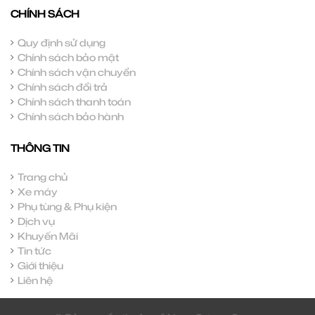
CHÍNH SÁCH
Quy định sử dụng
Chính sách bảo mật
Chính sách vận chuyển
Chính sách đổi trả
Chính sách thanh toán
Chính sách bảo hành
THÔNG TIN
Trang chủ
Xe máy
Phụ tùng & Phụ kiện
Dịch vụ
Khuyến Mãi
Tin tức
Giới thiệu
Liên hệ