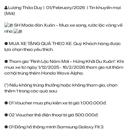
Lượng Thảo Duy
|
01/February/2026
|
Tin khuyến mại
(Mới)
SH Mode đón Xuân – Mua xe sang, rước lộc vàng về
nhà
● MUA XE TẶNG QUÀ THEO XE: Quý Khách hàng được
lựa chọn theo yêu thích.
● Tham gia "Rinh Lộc Năm Mới – Hứng Khởi Du Xuân": Khi
mua xe từ ngày 1/12/2025 - 16/2/2026 tham gia rút thăm
cơ hội trúng thêm Honda Wave Alpha.
(*) Nếu không trúng thưởng hoặc không tham gia, chọn
thêm 1 trong các quà sau:
● 01 Voucher mua phụ kiện xe trị giá 1.000.000đ.
● 02 Voucher thẻ điện thoại trị giá 500.000đ.
● 01 Đồng hồ thông minh Samsung Galaxy Fit 3.