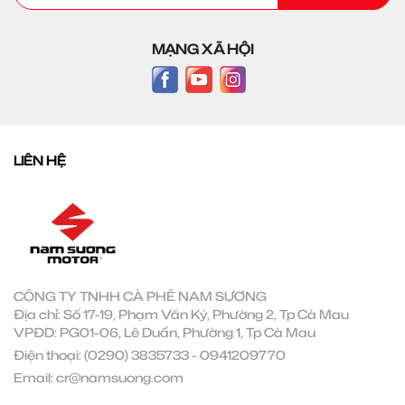
MẠNG XÃ HỘI
LIÊN HỆ
CÔNG TY TNHH CÀ PHÊ NAM SƯƠNG
Địa chỉ: Số 17-19, Phạm Văn Ký, Phường 2, Tp Cà Mau
VPĐD: PG01-06, Lê Duẩn, Phường 1, Tp Cà Mau
Điện thoại:
(0290) 3835733
-
0941209770
Email:
cr@namsuong.com