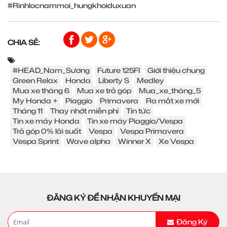
#Rinhlocnammoi_hungkhoiduxuan
CHIA SẺ:
#HEAD_Nam_Sương
Future 125FI
Giới thiệu chung
Green Relax
Honda
Liberty S
Medley
Mua xe tháng 6
Mua xe trả góp
Mua_xe_tháng_5
My Honda +
Piaggio
Primavera
Ra mắt xe mới
Tháng 11
Thay nhớt miễn phí
Tin tức
Tin xe máy Honda
Tin xe máy Piaggio/Vespa
Trả góp 0% lãi suất
Vespa
Vespa Primavera
Vespa Sprint
Wave alpha
Winner X
Xe Vespa
ĐĂNG KÝ ĐỂ NHẬN KHUYẾN MẠI
Đăng Ký