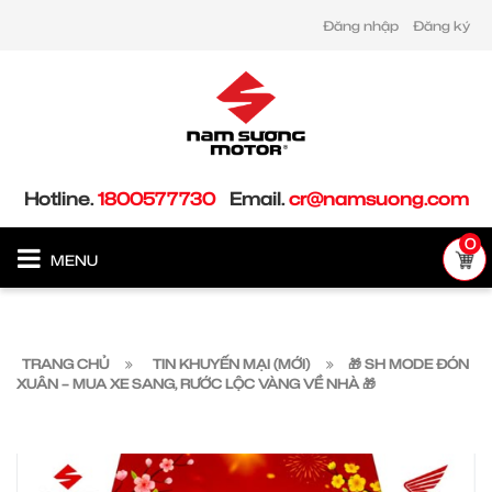
Đăng nhập
Đăng ký
Hotline.
1800577730
Email.
cr@namsuong.com
0
MENU
TRANG CHỦ
TIN KHUYẾN MẠI (MỚI)
🎁 SH MODE ĐÓN
XUÂN – MUA XE SANG, RƯỚC LỘC VÀNG VỀ NHÀ 🎁