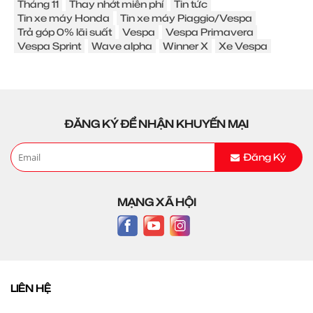
Tháng 11
Thay nhớt miễn phí
Tin tức
Tin xe máy Honda
Tin xe máy Piaggio/Vespa
Trả góp 0% lãi suất
Vespa
Vespa Primavera
Vespa Sprint
Wave alpha
Winner X
Xe Vespa
ĐĂNG KÝ ĐỂ NHẬN KHUYẾN MẠI
Đăng Ký
MẠNG XÃ HỘI
LIÊN HỆ