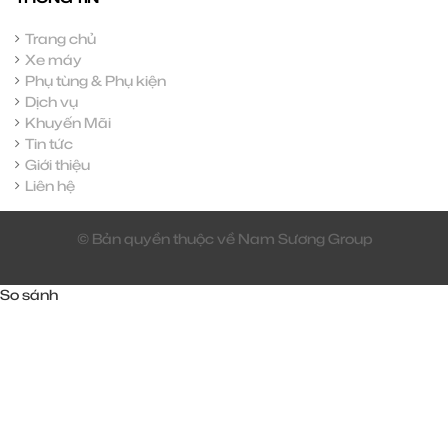
Trang chủ
Xe máy
Phụ tùng & Phụ kiện
Dịch vụ
Khuyến Mãi
Tin tức
Giới thiệu
Liên hệ
© Bản quyền thuộc về Nam Sương Group
So sánh