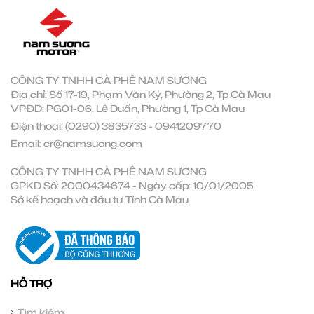
CÔNG TY TNHH CÀ PHÊ NAM SƯƠNG
Địa chỉ: Số 17-19, Phạm Văn Ký, Phường 2, Tp Cà Mau
VPĐD: PG01-06, Lê Duẩn, Phường 1, Tp Cà Mau
Điện thoại:
(0290) 3835733
-
0941209770
Email:
cr@namsuong.com
CÔNG TY TNHH CÀ PHÊ NAM SƯƠNG
GPKD Số: 2000434674 - Ngày cấp: 10/01/2005
Sở kế hoạch và đầu tư Tỉnh Cà Mau
HỖ TRỢ
Tìm kiếm