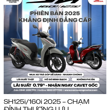
SH125i/160i 2025 – CHẠM
ĐỈNH THƯỢNG LƯU