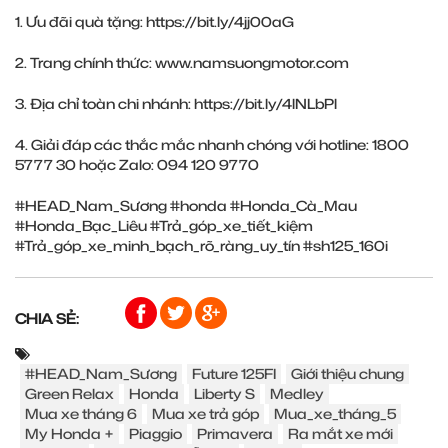
1. Ưu đãi quà tặng:
https://bit.ly/4jj00aG
2. Trang chính thức:
www.namsuongmotor.com
3. Địa chỉ toàn chi nhánh:
https://bit.ly/4lNLbPl
4. Giải đáp các thắc mắc nhanh chóng với hotline: 1800
5777 30 hoặc Zalo: 094 120 9770
#HEAD_Nam_Sương
#honda
#Honda_Cà_Mau
#Honda_Bạc_Liêu
#Trả_góp_xe_tiết_kiệm
#Trả_góp_xe_minh_bạch_rõ_ràng_uy_tín
#sh125_160i
CHIA SẺ:
#HEAD_Nam_Sương
Future 125FI
Giới thiệu chung
Green Relax
Honda
Liberty S
Medley
Mua xe tháng 6
Mua xe trả góp
Mua_xe_tháng_5
My Honda +
Piaggio
Primavera
Ra mắt xe mới