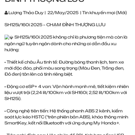
Lượng Thảo Duy
|
22/May/2025
|
Tin khuyến mại (Mới)
SH125i/160i 2025 – CHẠM ĐỈNH THƯỢNG LƯU
SH125i/160i 2025 không chỉ là phương tiện mà còn là
ngôn ngữ tuyên ngôn dành cho những ai dẫn đầu xu
hướng:
• Thiết kế châu Âu tinh tế: Đường bóng thanh lịch, tem xe
mới độc đáo, phối màu sang trọng (Màu Đen, Trắng đen,
Đỏ đen) tôn lên cá tính riêng biệt.
• Động cơ eSP+ 4 van: Vận hành mạnh mẽ, tiết kiệm nhiên
liệu vượt trội (2,24 lít/100km với SH160i; 2,52 lít/100km với
SH125i).
• Công nghệ tiên tiến: Hệ thống phanh ABS 2 kênh, kiểm
soát lực kéo HSTC (*trên phiên bản ABS), khóa thông minh
SmartKey, kết nối Bluetooth với ứng dụng My Honda+.