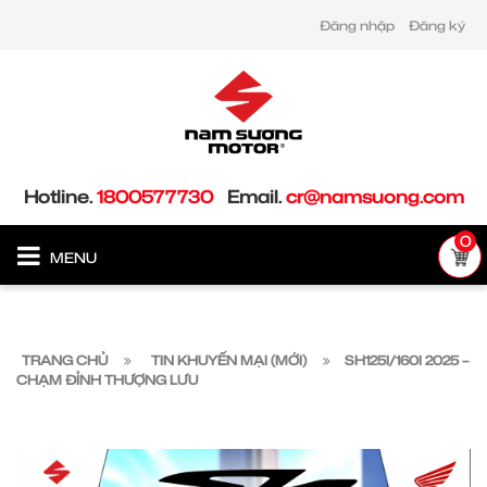
Đăng nhập
Đăng ký
Hotline.
1800577730
Email.
cr@namsuong.com
0
MENU
TRANG CHỦ
TIN KHUYẾN MẠI (MỚI)
SH125I/160I 2025 –
CHẠM ĐỈNH THƯỢNG LƯU