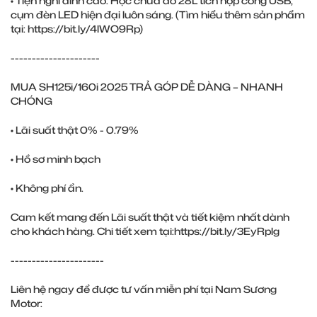
• Tiện nghi đỉnh cao: Hộc chứa đồ 28L tích hợp cổng USB,
cụm đèn LED hiện đại luôn sáng. (Tìm hiểu thêm sản phẩm
tại:
https://bit.ly/4lWO9Rp
)
---------------------
MUA SH125i/160i 2025 TRẢ GÓP DỄ DÀNG – NHANH
CHÓNG
• Lãi suất thật 0% - 0.79%
• Hồ sơ minh bạch
• Không phí ẩn.
Cam kết mang đến Lãi suất thật và tiết kiệm nhất dành
cho khách hàng. Chi tiết xem tại:
https://bit.ly/3EyRplg
----------------------
Liên hệ ngay để được tư vấn miễn phí tại Nam Sương
Motor: