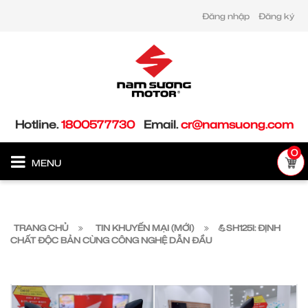
Đăng nhập
Đăng ký
Hotline.
1800577730
Email.
cr@namsuong.com
0
MENU
TRANG CHỦ
TIN KHUYẾN MẠI (MỚI)
💪SH125I: ĐỊNH
CHẤT ĐỘC BẢN CÙNG CÔNG NGHỆ DẪN ĐẦU