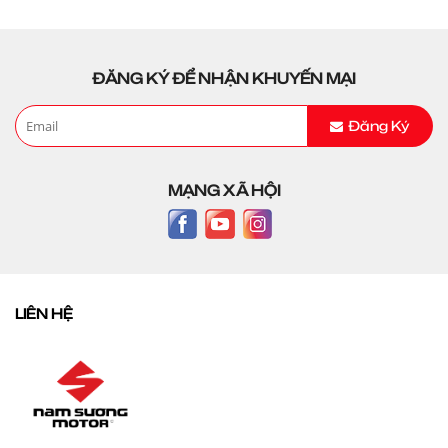
ĐĂNG KÝ ĐỂ NHẬN KHUYẾN MẠI
Đăng Ký
MẠNG XÃ HỘI
LIÊN HỆ