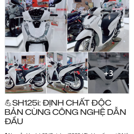
💪SH125i: ĐỊNH CHẤT ĐỘC
BẢN CÙNG CÔNG NGHỆ DẪN
ĐẦU