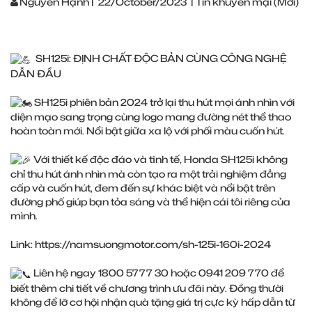
Nguyễn Hạnh
|
22/October/2023
|
Tin khuyến mại (Mới)
SH125i: ĐỊNH CHẤT ĐỘC BẢN CÙNG CÔNG NGHỆ
DẪN ĐẦU
SH125i phiên bản 2024 trở lại thu hút mọi ánh nhìn với
diện mạo sang trọng cùng logo mang đường nét thể thao
hoàn toàn mới. Nổi bật giữa xa lộ với phối màu cuốn hút.
Với thiết kế độc đáo và tinh tế, Honda SH125i không
chỉ thu hút ánh nhìn mà còn tạo ra một trải nghiệm đẳng
cấp và cuốn hút, đem đến sự khác biệt và nổi bật trên
đường phố giúp bạn tỏa sáng và thể hiện cái tôi riêng của
mình.
Link:
https://namsuongmotor.com/sh-125i-160i-2024
Liên hệ ngay 1800 5777 30 hoặc 0941 209 770 để
biết thêm chi tiết về chương trình ưu đãi này. Đồng thười
không để lỡ cơ hội nhận quà tặng giá trị cực kỳ hấp dẫn từ