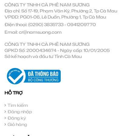
CÔNG TY TNHH CÀ PHÊ NAM SƯƠNG
Địa chỉ: Số 17-19, Phạm Văn Ký, Phường 2, Tp Cà Mau
VPĐD: PG01-06, Lê Duẩn, Phường 1, Tp Cà Mau
Điện thoại:
(0290) 3835733
-
0941209770
Email:
cr@namsuong.com
CÔNG TY TNHH CÀ PHÊ NAM SƯƠNG
GPKD Số: 2000434674 - Ngày cấp: 10/01/2005
Sở kế hoạch và đầu tư Tỉnh Cà Mau
HỖ TRỢ
Tìm kiếm
Đăng nhập
Đăng ký
Giỏ hàng