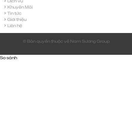
Dịch vụ
Khuyến Mãi
Tin tức
Giới thiệu
Liên hệ
© Bản quyền thuộc về Nam Sương Group
So sánh