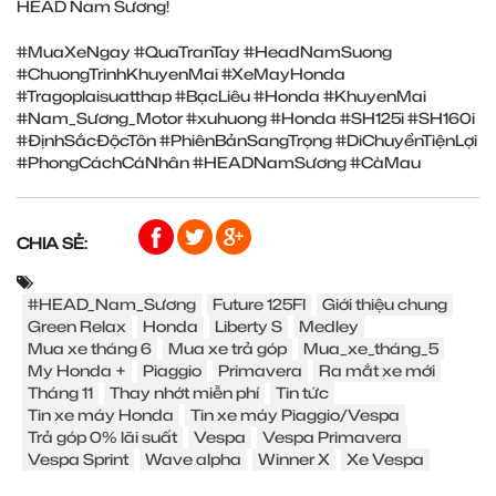
HEAD Nam Sương!
#MuaXeNgay
#QuaTranTay
#HeadNamSuong
#ChuongTrinhKhuyenMai
#XeMayHonda
#Tragoplaisuatthap
#BạcLiêu
#Honda
#KhuyenMai
#Nam_Sương_Motor
#xuhuong
#Honda
#SH125i
#SH160i
#ĐịnhSắcĐộcTôn
#PhiênBảnSangTrọng
#DiChuyểnTiệnLợi
#PhongCáchCáNhân
#HEADNamSương
#CàMau
CHIA SẺ:
#HEAD_Nam_Sương
Future 125FI
Giới thiệu chung
Green Relax
Honda
Liberty S
Medley
Mua xe tháng 6
Mua xe trả góp
Mua_xe_tháng_5
My Honda +
Piaggio
Primavera
Ra mắt xe mới
Tháng 11
Thay nhớt miễn phí
Tin tức
Tin xe máy Honda
Tin xe máy Piaggio/Vespa
Trả góp 0% lãi suất
Vespa
Vespa Primavera
Vespa Sprint
Wave alpha
Winner X
Xe Vespa