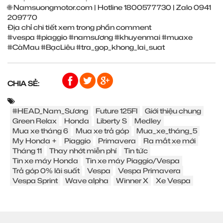
🌐 Namsuongmotor.com | Hotline 1800577730 | Zalo 0941
209770
Địa chỉ chi tiết xem trong phần comment
#vespa #piaggio #namsương #khuyenmai #muaxe
#CàMau #BạcLiêu #tra_gop_khong_lai_suat
CHIA SẺ:
#HEAD_Nam_Sương
Future 125FI
Giới thiệu chung
Green Relax
Honda
Liberty S
Medley
Mua xe tháng 6
Mua xe trả góp
Mua_xe_tháng_5
My Honda +
Piaggio
Primavera
Ra mắt xe mới
Tháng 11
Thay nhớt miễn phí
Tin tức
Tin xe máy Honda
Tin xe máy Piaggio/Vespa
Trả góp 0% lãi suất
Vespa
Vespa Primavera
Vespa Sprint
Wave alpha
Winner X
Xe Vespa