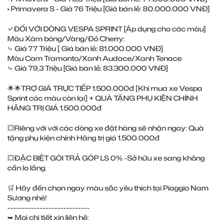
• Primavera S - Giá 76 Triệu [Giá bán lẻ: 80.000.000 VNĐ]
✓ĐỐI VỚI DÒNG VESPA SPRINT [Áp dụng cho các màu]
Màu Xám bóng/Vàng/Đỏ Cherry:
⤷ Giá 77 Triệu [ Giá bán lẻ: 81.000.000 VNĐ]
Màu Cam Tramonto/Xanh Audace/Xanh Tenace
⤷ Giá 79,3 Triệu [Giá bán lẻ: 83.300.000 VNĐ]
🌟🌟TRỢ GIÁ TRỰC TIẾP 1.500.000đ [Khi mua xe Vespa
Sprint các màu còn lại] + QUÀ TẶNG PHỤ KIỆN CHÍNH
HÃNG TRỊ GIÁ 1.500.000đ
💥Riêng với với các dòng xe đặt hàng sẽ nhận ngay: Quà
tặng phụ kiện chính Hãng trị giá 1.500.000đ
💥ĐẶC BIỆT GÓI TRẢ GÓP LS 0% -Sở hữu xe sang không
cần lo lắng.
🛒 Hãy đến chọn ngay màu sắc yêu thích tại Piaggio Nam
Sương nhé!
----------------------------
➥ Mọi chi tiết xin liên hệ: