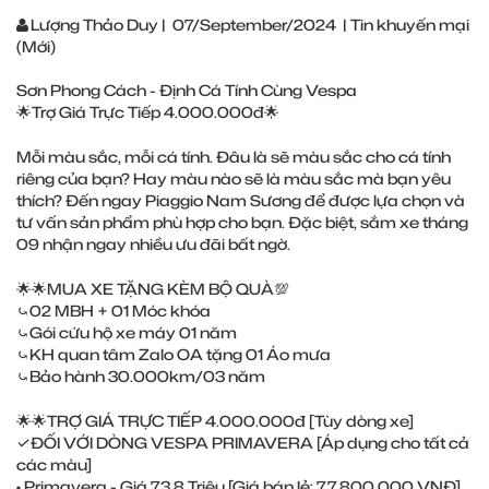
Lượng Thảo Duy
|
07/September/2024
|
Tin khuyến mại
(Mới)
Sơn Phong Cách - Định Cá Tính Cùng Vespa
🌟Trợ Giá Trực Tiếp 4.000.000đ🌟
Mỗi màu sắc, mỗi cá tính. Đâu là sẽ màu sắc cho cá tính
riêng của bạn? Hay màu nào sẽ là màu sắc mà bạn yêu
thích? Đến ngay Piaggio Nam Sương để được lựa chọn và
tư vấn sản phẩm phù hợp cho bạn. Đặc biệt, sắm xe tháng
09 nhận ngay nhiều ưu đãi bất ngờ.
🌟🌟MUA XE TẶNG KÈM BỘ QUÀ💯
⤿02 MBH + 01 Móc khóa
⤿Gói cứu hộ xe máy 01 năm
⤿KH quan tâm Zalo OA tặng 01 Áo mưa
⤿Bảo hành 30.000km/03 năm
🌟🌟TRỢ GIÁ TRỰC TIẾP 4.000.000đ [Tùy dòng xe]
✓ĐỐI VỚI DÒNG VESPA PRIMAVERA [Áp dụng cho tất cả
các màu]
• Primavera - Giá 73,8 Triệu [Giá bán lẻ: 77.800.000 VNĐ]