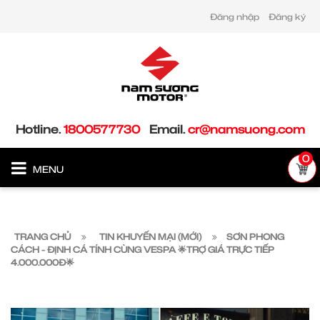
Đăng nhập
Đăng ký
Hotline.
1800577730
Email.
cr@namsuong.com
0
MENU
TRANG CHỦ
TIN KHUYẾN MẠI (MỚI)
SƠN PHONG
CÁCH - ĐỊNH CÁ TÍNH CÙNG VESPA 🌟TRỢ GIÁ TRỰC TIẾP
4.000.000Đ🌟