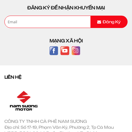
ĐĂNG KÝ ĐỂ NHẬN KHUYẾN MẠI
Đăng Ký
MẠNG XÃ HỘI
LIÊN HỆ
CÔNG TY TNHH CÀ PHÊ NAM SƯƠNG
Địa chỉ: Số 17-19, Phạm Văn Ký, Phường 2, Tp Cà Mau