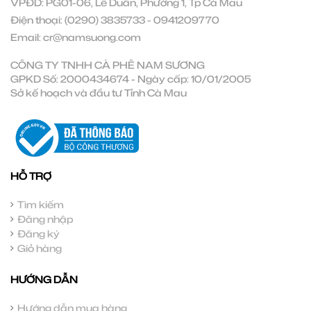
VPĐD: PG01-06, Lê Duẩn, Phường 1, Tp Cà Mau
Điện thoại:
(0290) 3835733
-
0941209770
Email:
cr@namsuong.com
CÔNG TY TNHH CÀ PHÊ NAM SƯƠNG
GPKD Số: 2000434674 - Ngày cấp: 10/01/2005
Sở kế hoạch và đầu tư Tỉnh Cà Mau
HỖ TRỢ
Tìm kiếm
Đăng nhập
Đăng ký
Giỏ hàng
HƯỚNG DẪN
Hướng dẫn mua hàng