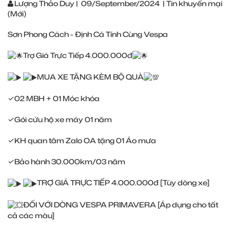
Lượng Thảo Duy
|
09/September/2024
|
Tin khuyến mại
(Mới)
Sơn Phong Cách - Định Cá Tính Cùng Vespa
Trợ Giá Trực Tiếp 4.000.000đ
MUA XE TẶNG KÈM BỘ QUÀ
✓02 MBH + 01 Móc khóa
✓Gói cứu hộ xe máy 01 năm
✓KH quan tâm Zalo OA tặng 01 Áo mưa
✓Bảo hành 30.000km/03 năm
TRỢ GIÁ TRỰC TIẾP 4.000.000đ [Tùy dòng xe]
ĐỐI VỚI DÒNG VESPA PRIMAVERA [Áp dụng cho tất
cả các màu]