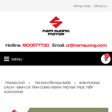
Đăng nhập
Đăng ký
Hotline.
1800577730
Email.
cr@namsuong.com
0
MENU
TRANG CHỦ
TIN KHUYẾN MẠI (MỚI)
SƠN PHONG
CÁCH - ĐỊNH CÁ TÍNH CÙNG VESPA TRỢ GIÁ TRỰC TIẾP
4.000.000Đ