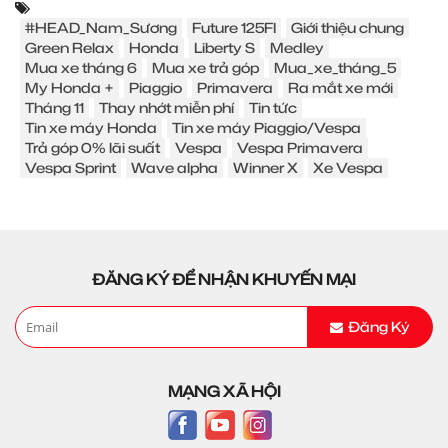
#HEAD_Nam_Sương
Future 125FI
Giới thiệu chung
Green Relax
Honda
Liberty S
Medley
Mua xe tháng 6
Mua xe trả góp
Mua_xe_tháng_5
My Honda +
Piaggio
Primavera
Ra mắt xe mới
Tháng 11
Thay nhớt miễn phí
Tin tức
Tin xe máy Honda
Tin xe máy Piaggio/Vespa
Trả góp 0% lãi suất
Vespa
Vespa Primavera
Vespa Sprint
Wave alpha
Winner X
Xe Vespa
ĐĂNG KÝ ĐỂ NHẬN KHUYẾN MẠI
Đăng Ký
MẠNG XÃ HỘI