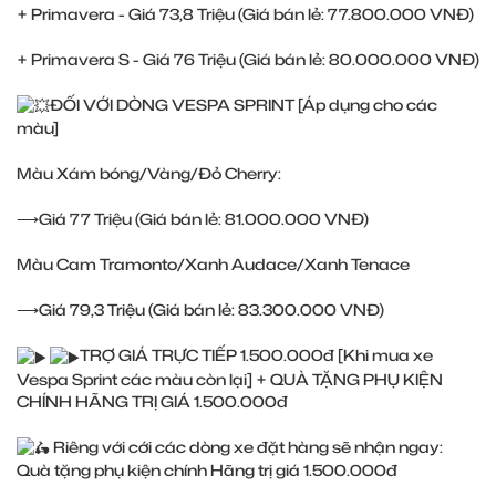
+ Primavera - Giá 73,8 Triệu (Giá bán lẻ: 77.800.000 VNĐ)
+ Primavera S - Giá 76 Triệu (Giá bán lẻ: 80.000.000 VNĐ)
ĐỐI VỚI DÒNG VESPA SPRINT [Áp dụng cho các
màu]
Màu Xám bóng/Vàng/Đỏ Cherry:
⟶Giá 77 Triệu (Giá bán lẻ: 81.000.000 VNĐ)
Màu Cam Tramonto/Xanh Audace/Xanh Tenace
⟶Giá 79,3 Triệu (Giá bán lẻ: 83.300.000 VNĐ)
TRỢ GIÁ TRỰC TIẾP 1.500.000đ [Khi mua xe
Vespa Sprint các màu còn lại] + QUÀ TẶNG PHỤ KIỆN
CHÍNH HÃNG TRỊ GIÁ 1.500.000đ
Riêng với cới các dòng xe đặt hàng sẽ nhận ngay:
Quà tặng phụ kiện chính Hãng trị giá 1.500.000đ