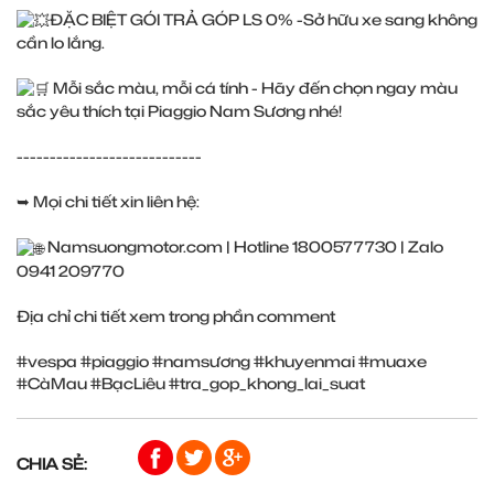
ĐẶC BIỆT GÓI TRẢ GÓP LS 0% -Sở hữu xe sang không
cần lo lắng.
Mỗi sắc màu, mỗi cá tính - Hãy đến chọn ngay màu
sắc yêu thích tại Piaggio Nam Sương nhé!
----------------------------
➥ Mọi chi tiết xin liên hệ:
Namsuongmotor.com
| Hotline 1800577730 | Zalo
0941 209770
Địa chỉ chi tiết xem trong phần comment
#vespa
#piaggio
#namsương
#khuyenmai
#muaxe
#CàMau
#BạcLiêu
#tra_gop_khong_lai_suat
CHIA SẺ: