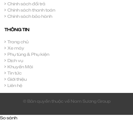
Chính sách đổi trả
Chính sách thanh toán
Chính sách bảo hành
THÔNG TIN
Trang chủ
Xe máy
Phụ tùng & Phụ kiện
Dịch vụ
Khuyến Mãi
Tin tức
Giới thiệu
Liên hệ
© Bản quyền thuộc về Nam Sương Group
So sánh