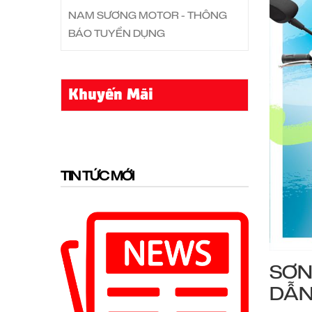
NAM SƯƠNG MOTOR - THÔNG
BÁO TUYỂN DỤNG
Khuyến Mãi
TIN TỨC MỚI
SƠN
DẪN