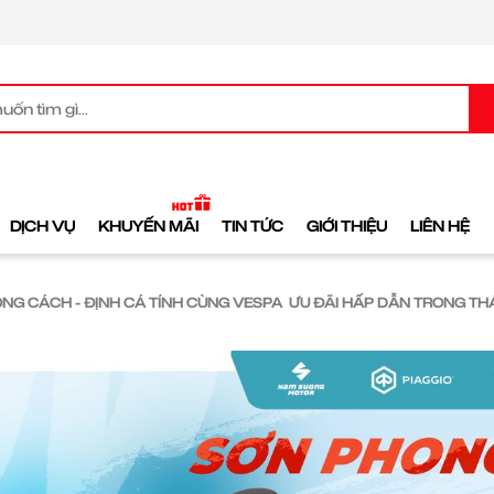
DỊCH VỤ
KHUYẾN MÃI
TIN TỨC
GIỚI THIỆU
LIÊN HỆ
NG CÁCH - ĐỊNH CÁ TÍNH CÙNG VESPA ƯU ĐÃI HẤP DẪN TRONG THÁ