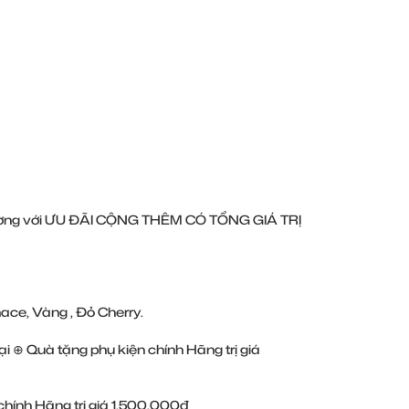
 Sương với ƯU ĐÃI CỘNG THÊM CÓ TỔNG GIÁ TRỊ
ce, Vàng , Đỏ Cherry.
i ⊕ Quà tặng phụ kiện chính Hãng trị giá
chính Hãng trị giá 1.500.000đ