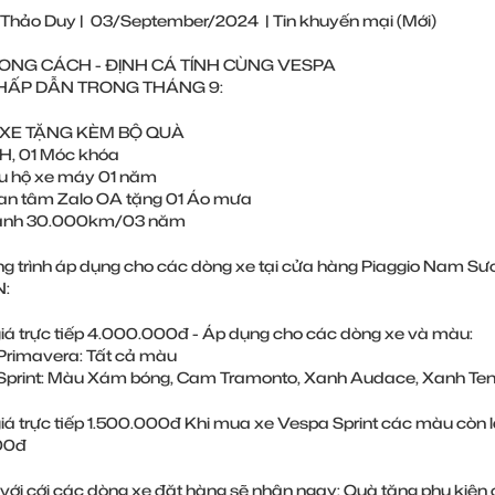
 Thảo Duy
|
03/September/2024
|
Tin khuyến mại (Mới)
ONG CÁCH - ĐỊNH CÁ TÍNH CÙNG VESPA
 HẤP DẪN TRONG THÁNG 9:
 XE TẶNG KÈM BỘ QUÀ
, 01 Móc khóa
u hộ xe máy 01 năm
n tâm Zalo OA tặng 01 Áo mưa
ành 30.000km/03 năm
ng trình áp dụng cho các dòng xe tại cửa hàng Piaggio Nam
N:
giá trực tiếp 4.000.000đ - Áp dụng cho các dòng xe và màu:
Primavera: Tất cả màu
 Sprint: Màu Xám bóng, Cam Tramonto, Xanh Audace, Xanh Tena
giá trực tiếp 1.500.000đ Khi mua xe Vespa Sprint các màu còn lạ
000đ
 với cới các dòng xe đặt hàng sẽ nhận ngay: Quà tặng phụ kiện 