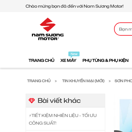
Chào mừng bạn đã đến với Nam Sương Motor!
TRANG CHỦ
XE MÁY
PHỤ TÙNG & PHỤ KIỆN
TRANG CHỦ
TIN KHUYẾN MẠI (MỚI)
SƠN PHO
Bài viết khác
⚡️TIẾT KIỆM NHIÊN LIỆU - TỐI ƯU
CÔNG SUẤT!