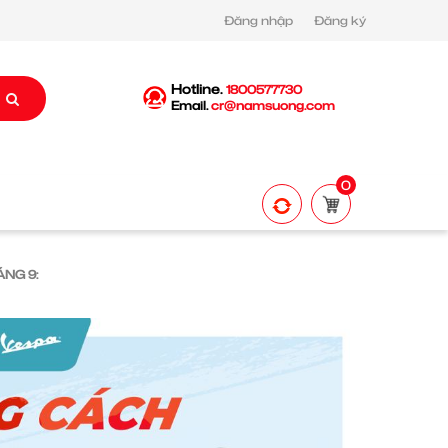
Đăng nhập
Đăng ký
Hotline.
1800577730
Email.
cr@namsuong.com
0
NG 9: