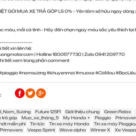
IỆT GÓI MUA XE TRẢ GÓP LS 0% - Yên tâm sở hữu ngay dòng x
ắc màu, mỗi cá tính - Hãy đến chọn ngay màu sắc yêu thích tạ
------------------
 tiết xin liên hệ:
uongmotor.com | Hotline 1800577730 | Zalo 0941 209770
chi tiết xem trong phần comment
#piaggio #namsương #khuyenmai #muaxe #CàMau #BạcLiêu #
:
_Nam_Sương
Future 125FI
Giới thiệu chung
Green Relax
 trả góp
Mua_xe_tháng_5
My Honda +
Piaggio
Primaver
hớt miễn phí
Tin tức
Tin xe máy Honda
Tin xe máy Piaggi
Primavera
Vespa Sprint
Wave alpha
Winner X
Xe Vespa