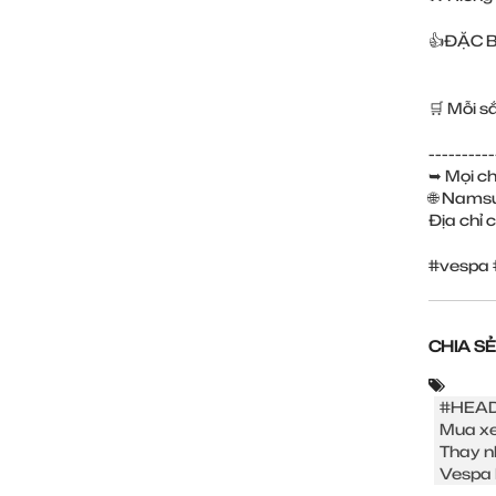
👍ĐẶC B
🛒 Mỗi s
----------
➥ Mọi chi
🌐 Nams
Địa chỉ 
#vespa 
CHIA SẺ
#HEAD
Mua xe
Thay n
Vespa 