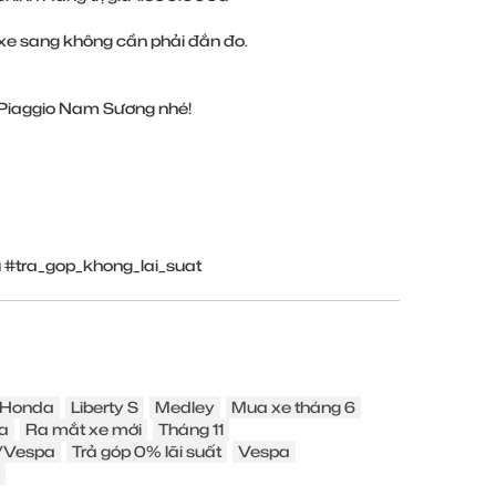
e sang không cần phải đắn đo.
i Piaggio Nam Sương nhé!
tra_gop_khong_lai_suat
Honda
Liberty S
Medley
Mua xe tháng 6
a
Ra mắt xe mới
Tháng 11
o/Vespa
Trả góp 0% lãi suất
Vespa