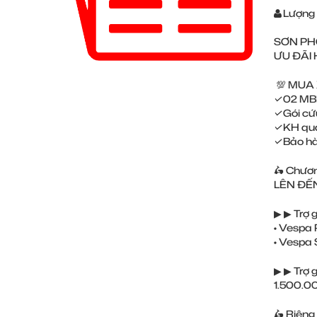
Lượng
SƠN PH
ƯU ĐÃI
💯 MUA
✓02 MBH
✓Gói cứ
✓KH qua
✓Bảo h
🛵 Chươ
LÊN ĐẾ
▶ ▶ Trợ 
• Vespa 
• Vespa
▶ ▶ Trợ 
1.500.
🛵 Riêng