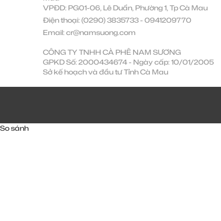
VPĐD: PG01-06, Lê Duẩn, Phường 1, Tp Cà Mau
Điện thoại:
(0290) 3835733
-
0941209770
Email:
cr@namsuong.com
CÔNG TY TNHH CÀ PHÊ NAM SƯƠNG
GPKD Số: 2000434674 - Ngày cấp: 10/01/2005
Sở kế hoạch và đầu tư Tỉnh Cà Mau
So sánh