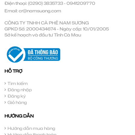
Điện thoại:
(0290) 3835733
-
0941209770
Email:
cr@namsuong.com
CÔNG TY TNHH CÀ PHÊ NAM SƯƠNG
GPKD Số: 2000434674 - Ngày cấp: 10/01/2005
Sở kế hoạch và đầu tư Tỉnh Cà Mau
HỖ TRỢ
Tìm kiếm
Đăng nhập
Đăng ký
Giỏ hàng
HƯỚNG DẪN
Hướng dẫn mua hàng
Hướng dẫn thanh toán