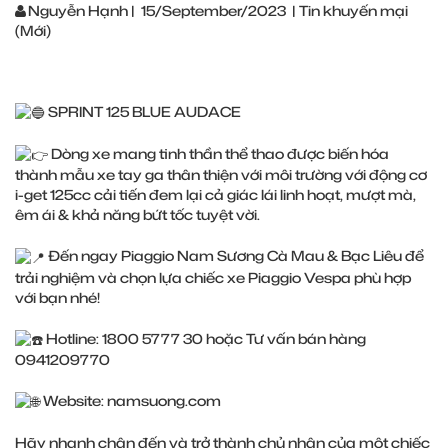
Nguyễn Hạnh
|
15/September/2023
|
Tin khuyến mại
(Mới)
SPRINT 125 BLUE AUDACE
Dòng xe mang tinh thần thể thao được biến hóa
thành mẫu xe tay ga thân thiện với môi trường với động cơ
i-get 125cc cải tiến đem lại cả giác lái linh hoạt, mượt mà,
êm ái & khả năng bứt tốc tuyệt vời.
Đến ngay Piaggio Nam Sương Cà Mau & Bạc Liêu để
trải nghiệm và chọn lựa chiếc xe Piaggio Vespa phù hợp
với bạn nhé!
Hotline: 1800 5777 30 hoặc Tư vấn bán hàng
0941209770
Website:
namsuong.com
Hãy nhanh chân đến và trở thành chủ nhân của một chiếc