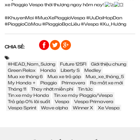
xe Piaggio Vespa thời thượng ngay hôm nay!
#KhuyenMai
#MuaXePiaggioVespa
#UuDaiHapDan
#PiaggioCàMau
#PiaggioBạcLiêu
#Vespa
#Xu_Hướng
CHIA SẺ:
#HEAD_Nam_Sương
Future 125FI
Giới thiệu chung
Green Relax
Honda
Liberty S
Medley
Mua xe tháng 6
Mua xe trả góp
Mua_xe_tháng_5
My Honda +
Piaggio
Primavera
Ra mắt xe mới
Tháng 11
Thay nhớt miễn phí
Tin tức
Tin xe máy Honda
Tin xe máy Piaggio/Vespa
Trả góp 0% lãi suất
Vespa
Vespa Primavera
Vespa Sprint
Wave alpha
Winner X
Xe Vespa