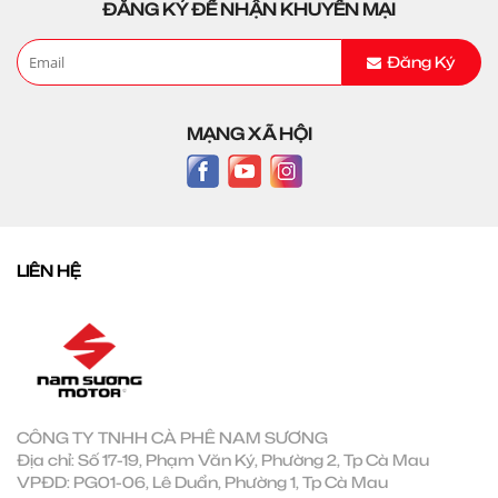
ĐĂNG KÝ ĐỂ NHẬN KHUYẾN MẠI
Đăng Ký
MẠNG XÃ HỘI
LIÊN HỆ
CÔNG TY TNHH CÀ PHÊ NAM SƯƠNG
Địa chỉ: Số 17-19, Phạm Văn Ký, Phường 2, Tp Cà Mau
VPĐD: PG01-06, Lê Duẩn, Phường 1, Tp Cà Mau