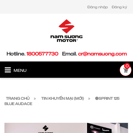
Đăng nhập
Đăng ký
Hotline.
1800577730
Email.
cr@namsuong.com
0
MENU
TRANG CHỦ
TIN KHUYẾN MẠI (MỚI)
🔵SPRINT 125
BLUE AUDACE