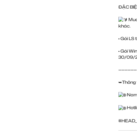
ĐẶC BI
Mua 
khác.
• Gói LS 
• Gói Wi
30/09/2
——————
➥Thông ti
Nam
Hotl
#HEAD_