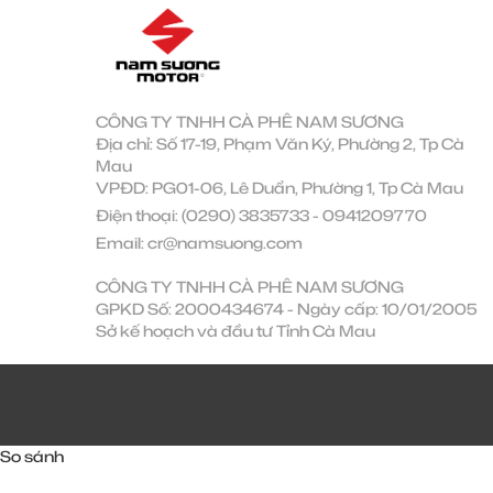
CÔNG TY TNHH CÀ PHÊ NAM SƯƠNG
Địa chỉ: Số 17-19, Phạm Văn Ký, Phường 2, Tp Cà
Mau
VPĐD: PG01-06, Lê Duẩn, Phường 1, Tp Cà Mau
Điện thoại:
(0290) 3835733
-
0941209770
Email:
cr@namsuong.com
CÔNG TY TNHH CÀ PHÊ NAM SƯƠNG
GPKD Số: 2000434674 - Ngày cấp: 10/01/2005
Sở kế hoạch và đầu tư Tỉnh Cà Mau
So sánh