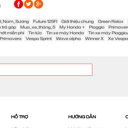
:
_Nam_Sương
Future 125FI
Giới thiệu chung
Green Relax
 trả góp
Mua_xe_tháng_5
My Honda +
Piaggio
Primaver
hớt miễn phí
Tin tức
Tin xe máy Honda
Tin xe máy Piaggi
Primavera
Vespa Sprint
Wave alpha
Winner X
Xe Vespa
HỖ TRỢ
HƯỚNG DẪN