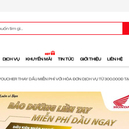
DỊCH VỤ
KHUYẾN MÃI
TIN TỨC
GIỚI THIỆU
LIÊN HỆ
VOUCHER THAY DẦU MIỄN PHÍ VỚI HÓA ĐƠN DỊCH VỤ TỪ 300.000Đ T