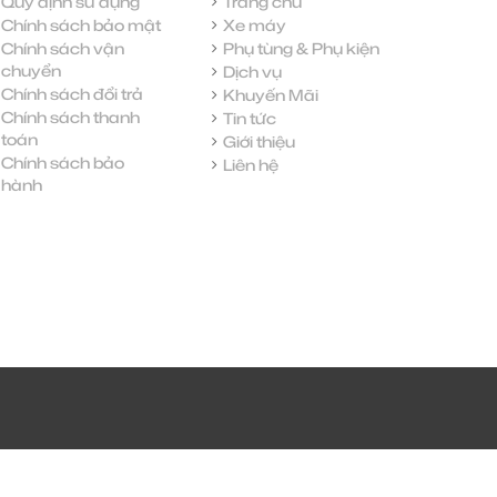
Quy định sử dụng
Trang chủ
Chính sách bảo mật
Xe máy
Chính sách vận
Phụ tùng & Phụ kiện
chuyển
Dịch vụ
Chính sách đổi trả
Khuyến Mãi
Chính sách thanh
Tin tức
toán
Giới thiệu
Chính sách bảo
Liên hệ
hành