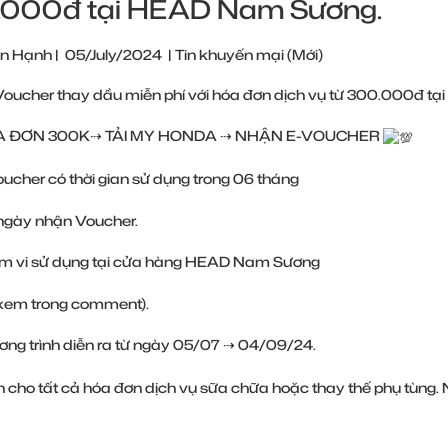
.000đ tại HEAD Nam Sương.
n Hạnh
|
05/July/2024
|
Tin khuyến mại (Mới)
Voucher thay dầu miễn phí với hóa đơn dịch vụ từ 300.000đ t
 ĐƠN 300K⇢ TẢI MY HONDA ⇢ NHẬN E-VOUCHER
ucher có thời gian sử dụng trong 06 tháng
 ngày nhận Voucher.
m vi sử dụng tại cửa hàng HEAD Nam Sương
t xem trong comment).
ng trình diễn ra từ ngày 05/07 ⇢ 04/09/24.
 cho tất cả hóa đơn dịch vụ sữa chữa hoặc thay thế phụ tùn