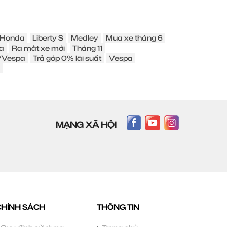
Honda
Liberty S
Medley
Mua xe tháng 6
a
Ra mắt xe mới
Tháng 11
o/Vespa
Trả góp 0% lãi suất
Vespa
MẠNG XÃ HỘI
CHÍNH SÁCH
THÔNG TIN