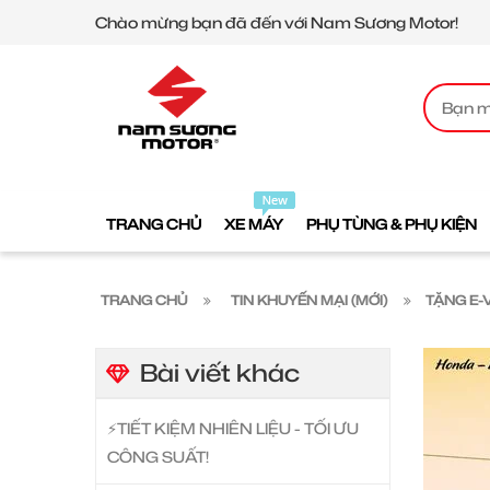
Chào mừng bạn đã đến với Nam Sương Motor!
TRANG CHỦ
XE MÁY
PHỤ TÙNG & PHỤ KIỆN
TRANG CHỦ
TIN KHUYẾN MẠI (MỚI)
TẶNG E-
Bài viết khác
⚡️TIẾT KIỆM NHIÊN LIỆU - TỐI ƯU
CÔNG SUẤT!