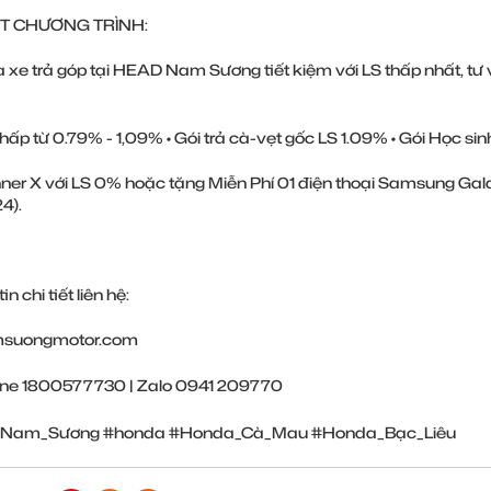
ỆT CHƯƠNG TRÌNH:
xe trả góp tại HEAD Nam Sương tiết kiệm với LS thấp nhất, tư v
thấp từ 0.79% - 1,09% • Gói trả cà-vẹt gốc LS 1.09% • Gói Học sinh
nner X với LS 0% hoặc tặng Miễn Phí 01 điện thoại Samsung Gal
4).
n chi tiết liên hệ:
suongmotor.com
ine 1800577730 | Zalo 0941 209770
Nam_Sương
#honda
#Honda_Cà_Mau
#Honda_Bạc_Liêu