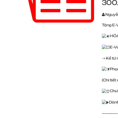
300
Nguyễ
Tặng E-
HÓA
E-Vo
⇢ Kể từ
Phạ
(Chi tiế
Chươ
Dành
——————