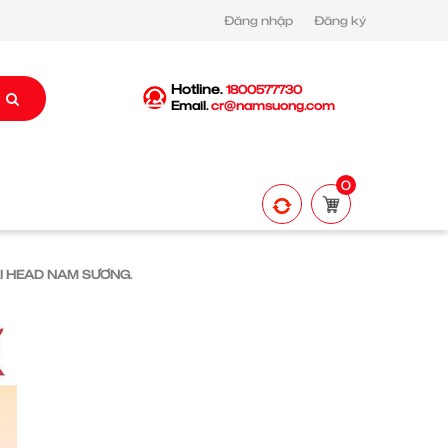
Đăng nhập
Đăng ký
Hotline.
1800577730
Email.
cr@namsuong.com
0
ẠI HEAD NAM SƯƠNG.