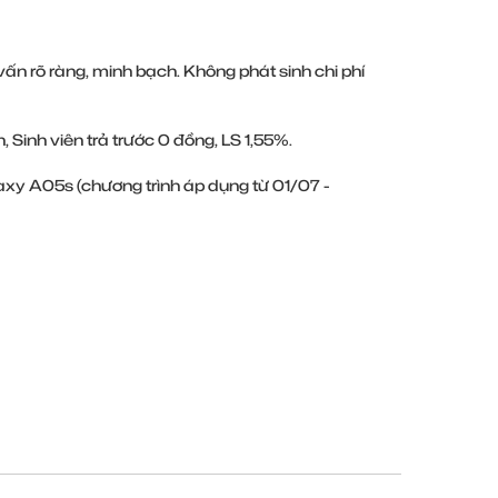
ấn rõ ràng, minh bạch. Không phát sinh chi phí
, Sinh viên trả trước 0 đồng, LS 1,55%.
axy A05s (chương trình áp dụng từ 01/07 -