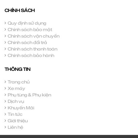
CHÍNH SÁCH
Quy định sử dụng
Chính sách bảo mật
Chính sách vận chuyển
Chính sách đổi trả
Chính sách thanh toán
Chính sách bảo hành
THÔNG TIN
Trang chủ
Xe máy
Phụ tùng & Phụ kiện
Dịch vụ
Khuyến Mãi
Tin tức
Giới thiệu
Liên hệ