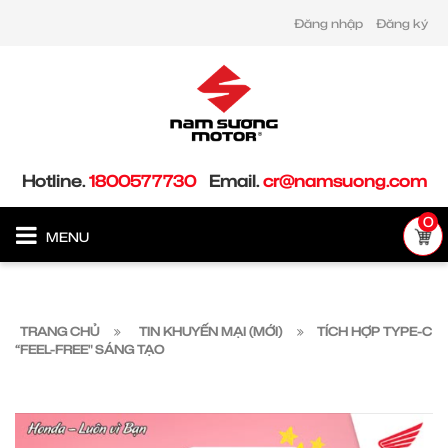
Đăng nhập
Đăng ký
Hotline.
1800577730
Email.
cr@namsuong.com
0
MENU
TRANG CHỦ
TIN KHUYẾN MẠI (MỚI)
TÍCH HỢP TYPE-C
“FEEL-FREE" SÁNG TẠO