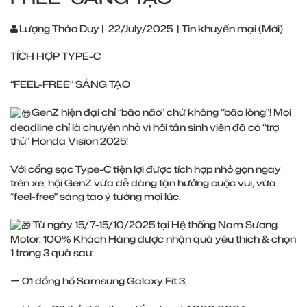
Lượng Thảo Duy
|
22/July/2025
|
Tin khuyến mại (Mới)
TÍCH HỢP TYPE-C
“FEEL-FREE" SÁNG TẠO
GenZ hiện đại chỉ “bão não" chứ không “bão lòng"! Mọi
deadline chỉ là chuyện nhỏ vì hội tân sinh viên đã có “trợ
thủ" Honda Vision 2025!
Với cổng sạc Type-C tiện lợi được tích hợp nhỏ gọn ngay
trên xe, hội GenZ vừa dễ dàng tận hưởng cuộc vui, vừa
“feel-free" sáng tạo ý tưởng mọi lúc.
Từ ngày 15/7-15/10/2025 tại Hệ thống Nam Sương
Motor: 100% Khách Hàng được nhận quà yêu thích & chọn
1 trong 3 quà sau:
ー 01 đồng hồ Samsung Galaxy Fit 3,