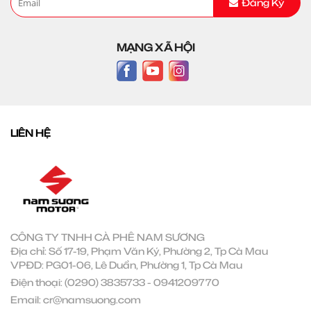
Đăng Ký
MẠNG XÃ HỘI
LIÊN HỆ
CÔNG TY TNHH CÀ PHÊ NAM SƯƠNG
Địa chỉ: Số 17-19, Phạm Văn Ký, Phường 2, Tp Cà Mau
VPĐD: PG01-06, Lê Duẩn, Phường 1, Tp Cà Mau
Điện thoại:
(0290) 3835733
-
0941209770
Email:
cr@namsuong.com