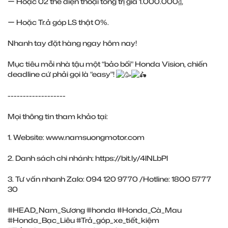
ー Hoặc 02 thẻ điện thoại tổng trị giá 1.000.000₫,
ー Hoặc Tr.ả góp LS thật 0%.
Nhanh tay đặt hàng ngay hôm nay!
Mục tiêu mỗi nhà tậu một “bảo bối" Honda Vision, chiến
deadline cứ phải gọi là “easy"!
-------------------
Mọi thông tin tham khảo tại:
1. Website:
www.namsuongmotor.com
2. Danh sách chi nhánh:
https://bit.ly/4lNLbPl
3. Tư vấn nhanh Zalo: 094 120 9770 /Hotline: 1800 5777
30
#HEAD_Nam_Sương
#honda
#Honda_Cà_Mau
#Honda_Bạc_Liêu
#Trả_góp_xe_tiết_kiệm