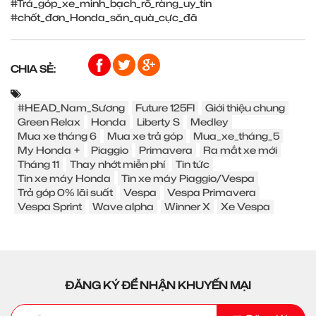
#Trả_góp_xe_minh_bạch_rõ_ràng_uy_tín
#chốt_đơn_Honda_săn_quà_cực_đã
CHIA SẺ:
#HEAD_Nam_Sương
Future 125FI
Giới thiệu chung
Green Relax
Honda
Liberty S
Medley
Mua xe tháng 6
Mua xe trả góp
Mua_xe_tháng_5
My Honda +
Piaggio
Primavera
Ra mắt xe mới
Tháng 11
Thay nhớt miễn phí
Tin tức
Tin xe máy Honda
Tin xe máy Piaggio/Vespa
Trả góp 0% lãi suất
Vespa
Vespa Primavera
Vespa Sprint
Wave alpha
Winner X
Xe Vespa
ĐĂNG KÝ ĐỂ NHẬN KHUYẾN MẠI