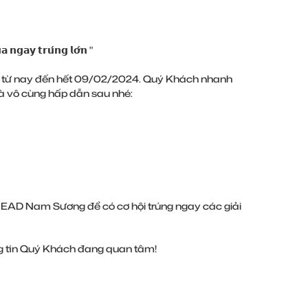
𝗴𝗮𝘆 𝘁𝗿𝘂́𝗻𝗴 𝗹𝗼̛́𝗻 "
g từ nay đến hết 09/02/2024. Quý Khách nhanh
à vô cùng hấp dẫn sau nhé:
EAD Nam Sương để có cơ hội trúng ngay các giải
ông tin Quý Khách đang quan tâm!