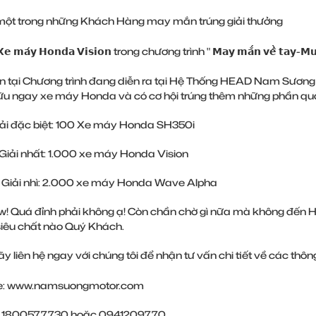
một trong những Khách Hàng may mắn trúng giải thưởng
𝗲 𝗺𝗮́𝘆 𝗛𝗼𝗻𝗱𝗮 𝗩𝗶𝘀𝗶𝗼𝗻 trong chương trình " 𝗠𝗮𝘆 𝗺𝗮̆́𝗻 𝘃𝗲̂̀ 𝘁𝗮𝘆-𝗠𝘂𝗮 𝗻
n tại Chương trình đang diễn ra tại Hệ Thống HEAD Nam Sươn
hữu ngay xe máy Honda và có cơ hội trúng thêm những phần qu
iải đặc biệt: 100 Xe máy Honda SH350i
Giải nhất: 1.000 xe máy Honda Vision
 Giải nhì: 2.000 xe máy Honda Wave Alpha
! Quá đỉnh phải không ạ! Còn chần chờ gì nữa mà không đến H
siêu chất nào Quý Khách.
y liên hệ ngay với chúng tôi để nhận tư vấn chi tiết về các th
e:
www.namsuongmotor.com
ne: 1800577730 hoặc 0941209770