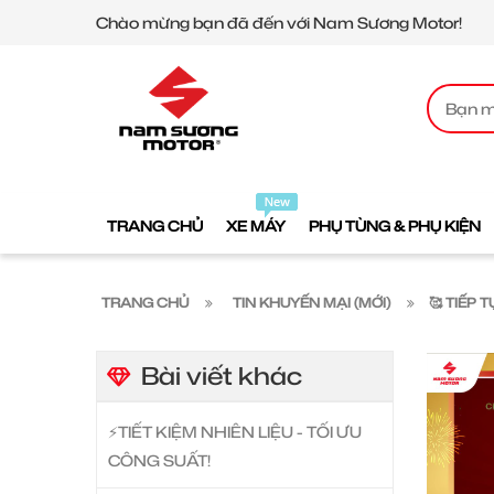
Chào mừng bạn đã đến với Nam Sương Motor!
TRANG CHỦ
XE MÁY
PHỤ TÙNG & PHỤ KIỆN
TRANG CHỦ
TIN KHUYẾN MẠI (MỚI)
🥰 TIẾP
Bài viết khác
⚡️TIẾT KIỆM NHIÊN LIỆU - TỐI ƯU
CÔNG SUẤT!