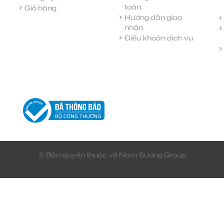
toán
Giỏ hàng
Hướng dẫn giao
nhận
Điều khoản dịch vụ
© Bản quyền thuộc về Nam Sương Group