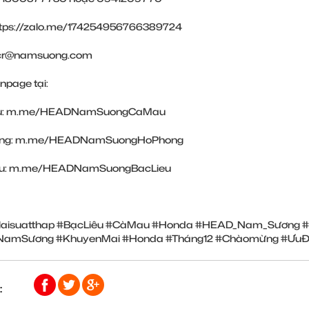
ttps://zalo.me/174254956766389724
: cr@namsuong.com
npage tại:
u:
m.me/HEADNamSuongCaMau
ng:
m.me/HEADNamSuongHoPhong
u:
m.me/HEADNamSuongBacLieu
laisuatthap
#BạcLiêu
#CàMau
#Honda
#HEAD_Nam_Sương
#
NamSương
#KhuyenMai
#Honda
#Tháng12
#Chàomừng
#ƯuĐ
: