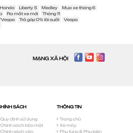
Honda
Liberty S
Medley
Mua xe tháng 6
a
Ra mắt xe mới
Tháng 11
o/Vespa
Trả góp 0% lãi suất
Vespa
MẠNG XÃ HỘI
CHÍNH SÁCH
THÔNG TIN
Quy định sử dụng
Trang chủ
Chính sách bảo mật
Xe máy
Chính sách vận
Phụ tùng & Phụ kiện