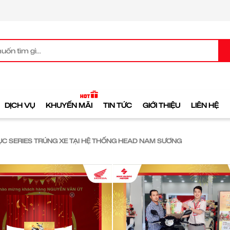
DỊCH VỤ
KHUYẾN MÃI
TIN TỨC
GIỚI THIỆU
LIÊN HỆ
 TỤC SERIES TRÚNG XE TẠI HỆ THỐNG HEAD NAM SƯƠNG