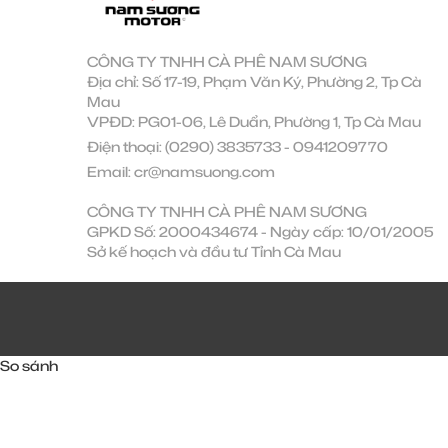
CÔNG TY TNHH CÀ PHÊ NAM SƯƠNG
Địa chỉ: Số 17-19, Phạm Văn Ký, Phường 2, Tp Cà
Mau
VPĐD: PG01-06, Lê Duẩn, Phường 1, Tp Cà Mau
Điện thoại:
(0290) 3835733
-
0941209770
Email:
cr@namsuong.com
CÔNG TY TNHH CÀ PHÊ NAM SƯƠNG
GPKD Số: 2000434674 - Ngày cấp: 10/01/2005
Sở kế hoạch và đầu tư Tỉnh Cà Mau
So sánh