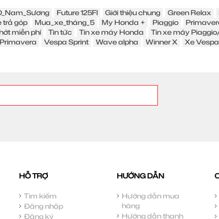
_Nam_Sương
Future 125FI
Giới thiệu chung
Green Relax
 trả góp
Mua_xe_tháng_5
My Honda +
Piaggio
Primaver
hớt miễn phí
Tin tức
Tin xe máy Honda
Tin xe máy Piaggi
Primavera
Vespa Sprint
Wave alpha
Winner X
Xe Vespa
HỖ TRỢ
HƯỚNG DẪN
Tìm kiếm
Hướng dẫn mua
hàng
Đăng nhập
Hướng dẫn thanh
Đăng ký