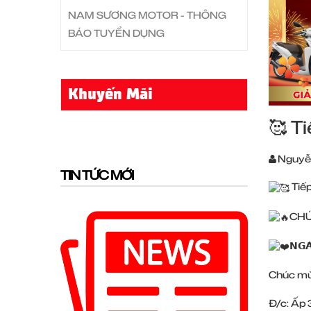
NAM SƯƠNG MOTOR - THÔNG
BÁO TUYỂN DỤNG
Khuyến Mãi
🥰 T
Nguyễ
TIN TỨC MỚI
Tiế
CHÚ
𝗡𝗚𝗔̀
Chúc m
Đ/c: Ấp 