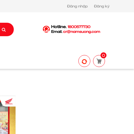
Đăng nhập
Đăng ký
Hotline.
1800577730
Email.
cr@namsuong.com
0