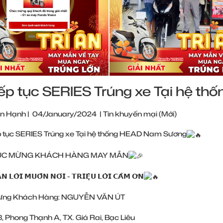
iếp tục SERIES Trúng xe Tại hệ 
n Hạnh
|
04/January/2024
|
Tin khuyến mại (Mới)
p tục SERIES Trúng xe Tại hệ thống HEAD Nam Sương
C MỪNG KHÁCH HÀNG MAY MẮN
𝗡 𝗟𝗢̛̀𝗜 𝗠𝗨𝗢̂́𝗡 𝗡𝗢́𝗜 - 𝗧𝗥𝗜𝗘̣̂𝗨 𝗟𝗢̛̀𝗜 𝗖𝗔̉𝗠 𝗢̛𝗡
ừng Khách Hàng: NGUYỄN VĂN ÚT
3, Phong Thạnh A, TX. Giá Rai, Bạc Liêu