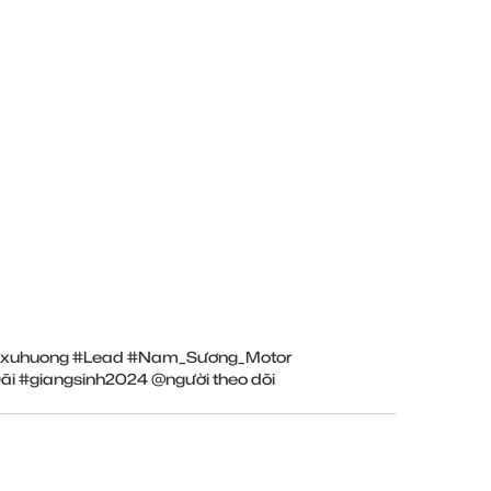
xuhuong
#Lead
#Nam_Sương_Motor
ãi
#giangsinh2024
@người theo dõi