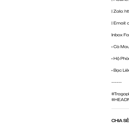
| Zalo:
h
| Email
Inbox Fa
• Cà Ma
• Hộ Phò
• Bạc Liê
------
#Tragop
#HEAD
CHIA SẺ