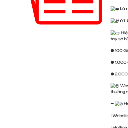
Là 
𝟬𝟭 
Hiệ
tay sở 
● 100 G
● 1.000 
● 2.000
Wow
thưởng 
➥
Hã
| Websit
| Hotli