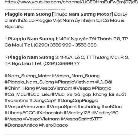
https://www.youtube.com/channel/UCE9HraEuFw3mjG7jcT
____________________________
𝗣𝗶𝗮𝗴𝗴𝗶𝗼 𝗡𝗮𝗺 𝗦𝘂̛𝗼̛𝗻𝗴 [Thuộc 𝗡𝗮𝗺 𝗦𝘂̛𝗼̛𝗻𝗴 𝗠𝗼𝘁𝗼𝗿] Đại Lý
chính thức do Piaggio Việt Nam ủy nhiệm tại Cà Mau &
Bạc Liêu:
╰ 𝗣𝗶𝗮𝗴𝗴𝗶𝗼 𝗡𝗮𝗺 𝗦𝘂̛𝗼̛𝗻𝗴 1: 149K Nguyễn Tất Thành, P.8, TP
Cà Mau| 𝗧𝗲𝗹. (0290) 3556 999 - 3556 888
╰ 𝗣𝗶𝗮𝗴𝗴𝗶𝗼 𝗡𝗮𝗺 𝗦𝘂̛𝗼̛𝗻𝗴 2: 11-15A, Lô C, TT Thương Mại, P. 3,
TP. Bạc Liêu | 𝗧𝗲𝗹. (0291) 39999 77
#Nam_Sương_Motor #Vespa_Nam_Sương
#Piaggio_Nam_Sương #PiaggioVietNam #ƯuĐãi
#Chính_Hãng #VespaVietnam #Vespa #Piaggio
#Cà_Mau #Bạc_Liêu #Mua_xe_trả_góp_không_lãi_suất
#valentine #DangCapY #DangCapPiaggio
#VespaPrimavera #VespaSprint #xuhướng #xe50cc
#Liberty50CC #Xehocsinh #Medley125 #Medley150
#Vespa #VespaVietnam #VespaSprintSTFT
#BronzeAntico #NeroOpaco