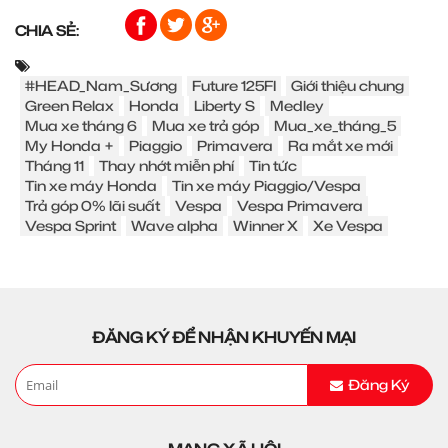
CHIA SẺ:
#HEAD_Nam_Sương
Future 125FI
Giới thiệu chung
Green Relax
Honda
Liberty S
Medley
Mua xe tháng 6
Mua xe trả góp
Mua_xe_tháng_5
My Honda +
Piaggio
Primavera
Ra mắt xe mới
Tháng 11
Thay nhớt miễn phí
Tin tức
Tin xe máy Honda
Tin xe máy Piaggio/Vespa
Trả góp 0% lãi suất
Vespa
Vespa Primavera
Vespa Sprint
Wave alpha
Winner X
Xe Vespa
ĐĂNG KÝ ĐỂ NHẬN KHUYẾN MẠI
Đăng Ký