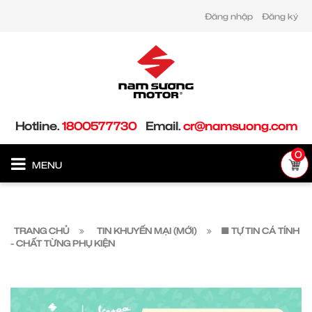
Đăng nhập
Đăng ký
Hotline.
1800577730
Email.
cr@namsuong.com
0
MENU
TRANG CHỦ
TIN KHUYẾN MẠI (MỚI)
🟩 TỰ TIN CÁ TÍNH
- CHẤT TỪNG PHỤ KIỆN