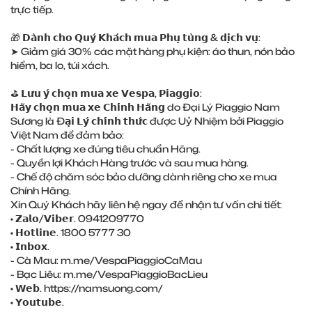
trực tiếp.
🎁 𝗗𝗮̀𝗻𝗵 𝗰𝗵𝗼 𝗤𝘂𝘆́ 𝗞𝗵𝗮́𝗰𝗵 𝗺𝘂𝗮 𝗣𝗵𝘂̣ 𝘁𝘂̀𝗻𝗴 & 𝗱𝗶̣𝗰𝗵 𝘃𝘂̣:
➤ Giảm giá 30% các mặt hàng phụ kiện: áo thun, nón bảo
hiểm, ba lo, túi xách.
️⛳️ 𝗟𝘂̛𝘂 𝘆́ 𝗰𝗵𝗼̣𝗻 𝗺𝘂𝗮 𝘅𝗲 𝗩𝗲𝘀𝗽𝗮, 𝗣𝗶𝗮𝗴𝗴𝗶𝗼:
𝗛𝗮̃𝘆 𝗰𝗵𝗼̣𝗻 𝗺𝘂𝗮 𝘅𝗲 𝗖𝗵𝗶́𝗻𝗵 𝗛𝗮̃𝗻𝗴 do Đại Lý Piaggio Nam
Sương là Đ𝗮̣𝗶 𝗟𝘆́ 𝗰𝗵𝗶́𝗻𝗵 𝘁𝗵𝘂̛́𝗰 được Uỷ Nhiệm bởi Piaggio
Việt Nam để đảm bảo:
- Chất lượng xe đúng tiêu chuẩn Hãng.
- Quyền lợi Khách Hàng trước và sau mua hàng.
- Chế độ chăm sóc bảo dưỡng dành riêng cho xe mua
Chính Hãng.
Xin Quý Khách hãy liên hệ ngay để nhận tư vấn chi tiết:
• 𝗭𝗮𝗹𝗼/𝗩𝗶𝗯𝗲𝗿. 0941209770
• 𝗛𝗼𝘁𝗹𝗶𝗻𝗲. 1800 5777 30
• 𝗜𝗻𝗯𝗼𝘅.
- Cà Mau:
m.me/VespaPiaggioCaMau
- Bạc Liêu:
m.me/VespaPiaggioBacLieu
• 𝗪𝗲𝗯.
https://namsuong.com/
• 𝗬𝗼𝘂𝘁𝘂𝗯𝗲.