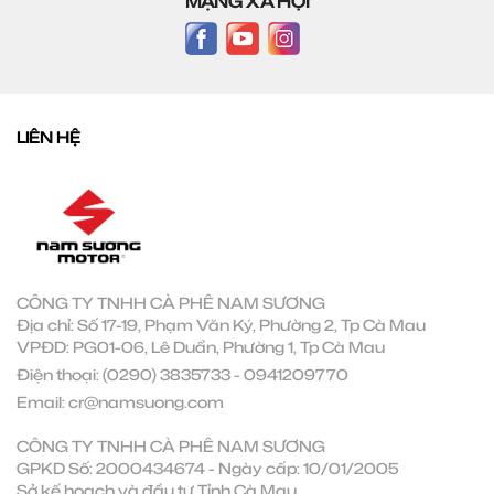
MẠNG XÃ HỘI
LIÊN HỆ
CÔNG TY TNHH CÀ PHÊ NAM SƯƠNG
Địa chỉ: Số 17-19, Phạm Văn Ký, Phường 2, Tp Cà Mau
VPĐD: PG01-06, Lê Duẩn, Phường 1, Tp Cà Mau
Điện thoại:
(0290) 3835733
-
0941209770
Email:
cr@namsuong.com
CÔNG TY TNHH CÀ PHÊ NAM SƯƠNG
GPKD Số: 2000434674 - Ngày cấp: 10/01/2005
Sở kế hoạch và đầu tư Tỉnh Cà Mau