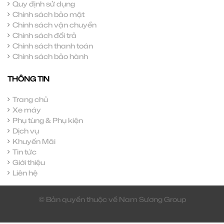
Quy định sử dụng
Chính sách bảo mật
Chính sách vận chuyển
Chính sách đổi trả
Chính sách thanh toán
Chính sách bảo hành
THÔNG TIN
Trang chủ
Xe máy
Phụ tùng & Phụ kiện
Dịch vụ
Khuyến Mãi
Tin tức
Giới thiệu
Liên hệ
© Bản quyền thuộc về Nam Sương Group