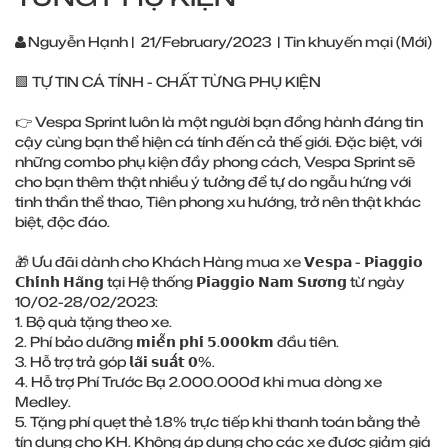
Nguyễn Hạnh
|
21/February/2023
|
Tin khuyến mại (Mới)
🟩 TỰ TIN CÁ TÍNH - CHẤT TỪNG PHỤ KIỆN
👉 Vespa Sprint luôn là một người bạn đồng hành đáng tin
cậy cùng bạn thể hiện cá tính đến cả thế giới. Đặc biệt, với
những combo phụ kiện đầy phong cách, Vespa Sprint sẽ
cho bạn thêm thật nhiều ý tưởng để tự do ngẫu hứng với
tinh thần thể thao, Tiên phong xu hướng, trở nên thật khác
biệt, độc đáo.
🎁 Ưu đãi dành cho Khách Hàng mua xe 𝗩𝗲𝘀𝗽𝗮 - 𝗣𝗶𝗮𝗴𝗴𝗶𝗼
𝗖𝗵𝗶́𝗻𝗵 𝗛𝗮̃𝗻𝗴 tại Hệ thống 𝗣𝗶𝗮𝗴𝗴𝗶𝗼 𝗡𝗮𝗺 𝗦𝘂̛𝗼̛𝗻𝗴 từ ngày
10/02-28/02/2023:
1. Bộ quà tặng theo xe.
2. Phí bảo dưỡng 𝗺𝗶𝗲̂̃𝗻 𝗽𝗵𝗶́ 𝟱.𝟬𝟬𝟬𝗸𝗺 đầu tiên.
3. Hỗ trợ trả góp 𝗹𝗮̃𝗶 𝘀𝘂𝗮̂́𝘁 𝟬%.
4. Hỗ trợ Phí Trước Bạ 2.000.000đ khi mua dòng xe
Medley.
5. Tặng phí quẹt thẻ 1.8% trực tiếp khi thanh toán bằng thẻ
tín dụng cho KH. Không áp dụng cho các xe được giảm giá