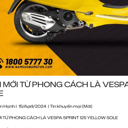
I MỚI TỪ PHONG CÁCH LÀ VESPA
E
n Hạnh
|
15/April/2024
|
Tin khuyến mại (Mới)
ỚI TỪ PHONG CÁCH LÀ VESPA SPRINT 125 YELLOW SOLE