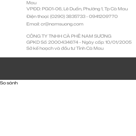
Mau
VPĐD: PG01-06, Lê Duẩn, Phường 1, Tp Cà Mau
Điện thoại:
(0290) 3835733
-
0941209770
Email:
cr@namsuong.com
CÔNG TY TNHH CÀ PHÊ NAM SƯƠNG
GPKD Số: 2000434674 - Ngày cấp: 10/01/2005
Sở kế hoạch và đầu tư Tỉnh Cà Mau
So sánh