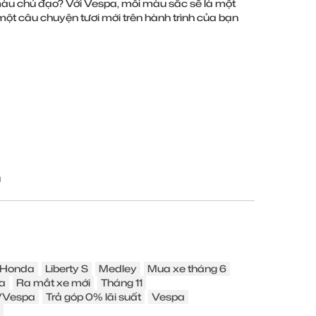
 màu chủ đạo? Với Vespa, mỗi màu sắc sẽ là một
 một câu chuyện tươi mới trên hành trình của bạn
u
Honda
Liberty S
Medley
Mua xe tháng 6
a
Ra mắt xe mới
Tháng 11
o/Vespa
Trả góp 0% lãi suất
Vespa