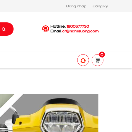
Đăng nhập
Đăng ký
Hotline.
1800577730
Email.
cr@namsuong.com
0