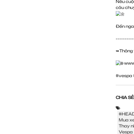
Nếu cuộc
câu chuy
Đến nga
----------
➥Thông t
www
#vespa
CHIA SẺ
#HEAD
Mua xe
Thay n
Vespa 