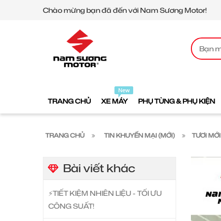
Chào mừng bạn đã đến với Nam Sương Motor!
TRANG CHỦ
XE MÁY
PHỤ TÙNG & PHỤ KIỆN
TRANG CHỦ
TIN KHUYẾN MẠI (MỚI)
TƯƠI MỚ
Bài viết khác
⚡️TIẾT KIỆM NHIÊN LIỆU - TỐI ƯU
CÔNG SUẤT!