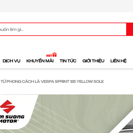
DỊCH VỤ
KHUYẾN MÃI
TIN TỨC
GIỚI THIỆU
LIÊN HỆ
I TỪ PHONG CÁCH LÀ VESPA SPRINT 125 YELLOW SOLE