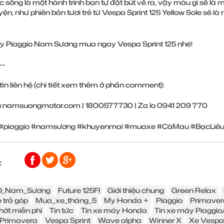
 sống là một hành trình bạn tự đặt bút vẽ ra, vậy màu gì sẽ là
ện, như phiên bản tươi trẻ từ Vespa Sprint 125 Yellow Sole sẽ là
y Piaggio Nam Sương mua ngay Vespa Sprint 125 nhé!
--
in liên hệ (chi tiết xem thêm ở phần comment):
.namsuongmotor.com
| 1800577730 | Za lo 0941 209 770
#piaggio
#namsương
#khuyenmai
#muaxe
#CàMau
#BạcLiê
:
_Nam_Sương
Future 125FI
Giới thiệu chung
Green Relax
 trả góp
Mua_xe_tháng_5
My Honda +
Piaggio
Primaver
hớt miễn phí
Tin tức
Tin xe máy Honda
Tin xe máy Piaggi
Primavera
Vespa Sprint
Wave alpha
Winner X
Xe Vespa