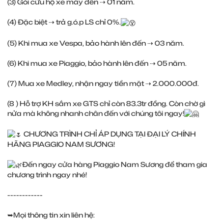
(3) Gói cứu hộ xe máy đến ⇢ 01 năm.
(4) Đặc biệt ⇢ trả g.ó.p LS chỉ 0%.
(5) Khi mua xe Vespa, bảo hành lên đến ⇢ 03 năm.
(6) Khi mua xe Piaggio, bảo hành lên đến ⇢ 05 năm.
(7) Mua xe Medley, nhận ngay tiền mặt ⇢ 2.000.000đ.
(8 ) Hỗ trợ KH sắm xe GTS chỉ còn 83.3tr đồng. Còn chờ gì
nửa mà không nhanh chân đến với chúng tôi ngay!
CHƯƠNG TRÌNH CHỈ ÁP DỤNG TẠI ĐẠI LÝ CHÍNH
HÃNG PIAGGIO NAM SƯƠNG!
Đến ngay cửa hàng Piaggio Nam Sương để tham gia
chương trình ngay nhé!
------------
➥Mọi thông tin xin liên hệ: