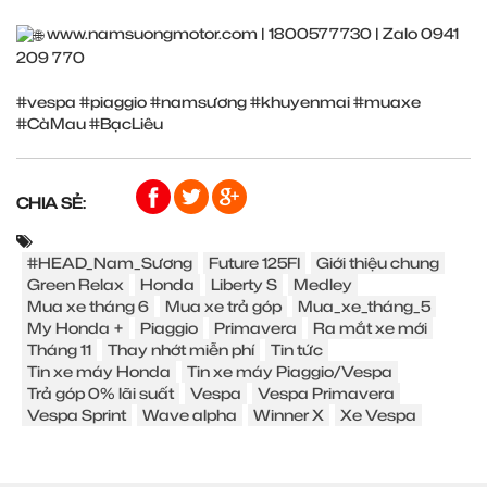
www.namsuongmotor.com
| 1800577730 | Zalo 0941
209 770
#vespa
#piaggio
#namsương
#khuyenmai
#muaxe
#CàMau
#BạcLiêu
CHIA SẺ:
#HEAD_Nam_Sương
Future 125FI
Giới thiệu chung
Green Relax
Honda
Liberty S
Medley
Mua xe tháng 6
Mua xe trả góp
Mua_xe_tháng_5
My Honda +
Piaggio
Primavera
Ra mắt xe mới
Tháng 11
Thay nhớt miễn phí
Tin tức
Tin xe máy Honda
Tin xe máy Piaggio/Vespa
Trả góp 0% lãi suất
Vespa
Vespa Primavera
Vespa Sprint
Wave alpha
Winner X
Xe Vespa