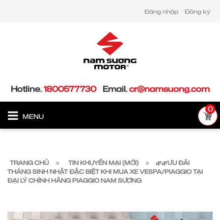
Đăng nhập
Đăng ký
Hotline.
1800577730
Email.
cr@namsuong.com
0
MENU
TRANG CHỦ
TIN KHUYẾN MẠI (MỚI)
🌿🌿ƯU ĐÃI
THÁNG SINH NHẬT ĐẶC BIỆT KHI MUA XE VESPA/PIAGGIO TẠI
ĐẠI LÝ CHÍNH HÃNG PIAGGIO NAM SƯƠNG