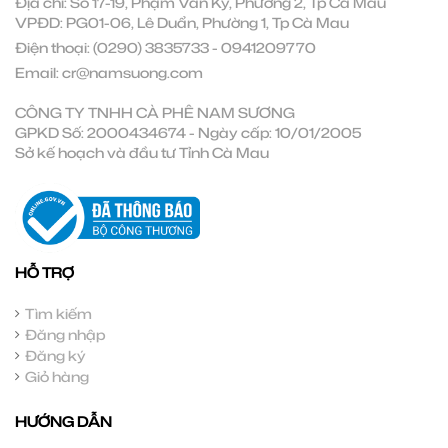
Địa chỉ: Số 17-19, Phạm Văn Ký, Phường 2, Tp Cà Mau
VPĐD: PG01-06, Lê Duẩn, Phường 1, Tp Cà Mau
Điện thoại:
(0290) 3835733
-
0941209770
Email:
cr@namsuong.com
CÔNG TY TNHH CÀ PHÊ NAM SƯƠNG
GPKD Số: 2000434674 - Ngày cấp: 10/01/2005
Sở kế hoạch và đầu tư Tỉnh Cà Mau
HỖ TRỢ
Tìm kiếm
Đăng nhập
Đăng ký
Giỏ hàng
HƯỚNG DẪN