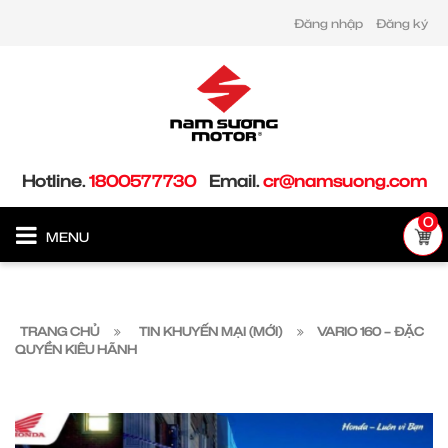
Đăng nhập
Đăng ký
Hotline.
1800577730
Email.
cr@namsuong.com
0
MENU
TRANG CHỦ
TIN KHUYẾN MẠI (MỚI)
VARIO 160 – ĐẶC
QUYỀN KIÊU HÃNH