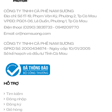
CÔNG TY TNHH CÀ PHÊ NAM SƯƠNG
Địa chỉ: Số 17-19, Phạm Văn Ký, Phường 2, Tp Cà Mau
VPĐD: PG01-06, Lê Duẩn, Phường 1, Tp Cà Mau
Điện thoại:
(0290) 3835733
-
0941209770
Email:
cr@namsuong.com
CÔNG TY TNHH CÀ PHÊ NAM SƯƠNG
GPKD Số: 2000434674 - Ngày cấp: 10/01/2005
Sở kế hoạch và đầu tư Tỉnh Cà Mau
HỖ TRỢ
Tìm kiếm
Đăng nhập
Đăng ký
Giỏ hàng