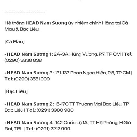
___________________
Hệ thống 𝗛𝗘𝗔𝗗 𝗡𝗮𝗺 𝗦𝘂̛𝗼̛𝗻𝗴 ủy nhiệm chính Hãng tại Cà
Mau & Bạc Liêu:
⌈𝗖𝗮̀ 𝗠𝗮𝘂⌋
• 𝗛𝗘𝗔𝗗 𝗡𝗮𝗺 𝗦𝘂̛𝗼̛𝗻𝗴 1 : 2A-3A Hùng Vương, P.7, TP CM | 𝗧𝗲𝗹:
(0290) ‎3838 838
• 𝗛𝗘𝗔𝗗 𝗡𝗮𝗺 𝗦𝘂̛𝗼̛𝗻𝗴 3 : 131-137 Phan Ngọc Hiển, P.5, TP CM |
𝗧𝗲𝗹: (0290) ‎3551 999
⌈𝗕𝗮̣𝗰 𝗟𝗶𝗲̂𝘂⌋
• 𝗛𝗘𝗔𝗗 𝗡𝗮𝗺 𝗦𝘂̛𝗼̛𝗻𝗴 2 : 15-17C TT Thương Mại Bạc Liêu, TP
Bạc Liêu | 𝗧𝗲𝗹.: (0291) ‎3980 980
• 𝗛𝗘𝗔𝗗 𝗡𝗮𝗺 𝗦𝘂̛𝗼̛𝗻𝗴 4 : 142 Quốc Lộ 1A, TT Hộ Phòng, H.Giá
Rai, T.BL | 𝗧𝗲𝗹.: (0291) ‎2212 999