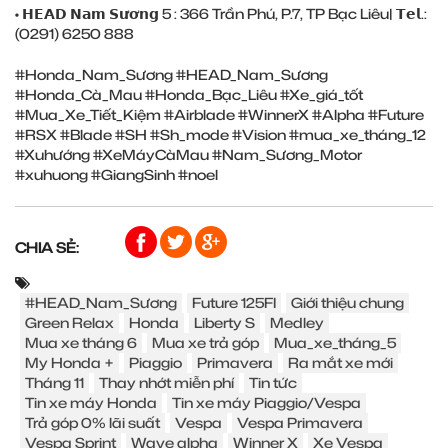
• 𝗛𝗘𝗔𝗗 𝗡𝗮𝗺 𝗦𝘂̛𝗼̛𝗻𝗴 5 : 366 Trần Phú, P.7, TP Bạc Liêu| 𝗧𝗲𝗹.:
(0291) ‎6250 888
#Honda_Nam_Sương
#HEAD_Nam_Sương
#Honda_Cà_Mau
#Honda_Bạc_Liêu
#Xe_giá_tốt
#Mua_Xe_Tiết_Kiệm
#Airblade
#WinnerX
#Alpha
#Future
#RSX
#Blade
#SH
#Sh_mode
#Vision
#mua_xe_tháng_12
#Xuhướng
#XeMáyCàMau
#Nam_Sương_Motor
#xuhuong
#GiangSinh
#noel
CHIA SẺ:
#HEAD_Nam_Sương
Future 125FI
Giới thiệu chung
Green Relax
Honda
Liberty S
Medley
Mua xe tháng 6
Mua xe trả góp
Mua_xe_tháng_5
My Honda +
Piaggio
Primavera
Ra mắt xe mới
Tháng 11
Thay nhớt miễn phí
Tin tức
Tin xe máy Honda
Tin xe máy Piaggio/Vespa
Trả góp 0% lãi suất
Vespa
Vespa Primavera
Vespa Sprint
Wave alpha
Winner X
Xe Vespa