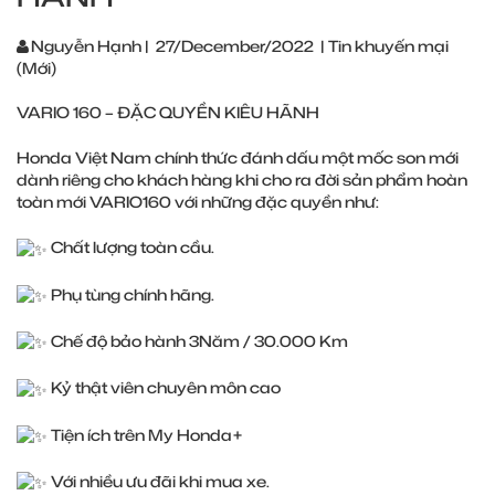
Nguyễn Hạnh
|
27/December/2022
|
Tin khuyến mại
(Mới)
VARIO 160 – ĐẶC QUYỀN KIÊU HÃNH
Honda Việt Nam chính thức đánh dấu một mốc son mới
dành riêng cho khách hàng khi cho ra đời sản phẩm hoàn
toàn mới VARIO160 với những đặc quyền như:
Chất lượng toàn cầu.
Phụ tùng chính hãng.
Chế độ bảo hành 3Năm / 30.000 Km
Kỷ thật viên chuyên môn cao
Tiện ích trên My Honda+
Với nhiều ưu đãi khi mua xe.