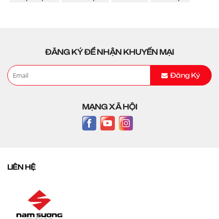
ĐĂNG KÝ ĐỂ NHẬN KHUYẾN MẠI
Đăng Ký
MẠNG XÃ HỘI
LIÊN HỆ