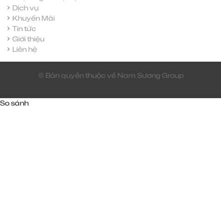
Dịch vụ
Khuyến Mãi
Tin tức
Giới thiệu
Liên hệ
© Bản quyền thuộc về Nam Sương Group
So sánh