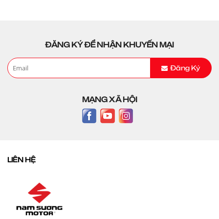
ĐĂNG KÝ ĐỂ NHẬN KHUYẾN MẠI
Đăng Ký
MẠNG XÃ HỘI
LIÊN HỆ