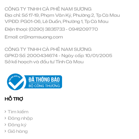
CÔNG TY TNHH CÀ PHÊ NAM SƯƠNG
Địa chỉ: Số 17-19, Phạm Văn Ký, Phường 2, Tp Cà Mau
VPĐD: PG01-06, Lê Duẩn, Phường 1, Tp Cà Mau
Điện thoại:
(0290) 3835733
-
0941209770
Email:
cr@namsuong.com
CÔNG TY TNHH CÀ PHÊ NAM SƯƠNG
GPKD Số: 2000434674 - Ngày cấp: 10/01/2005
Sở kế hoạch và đầu tư Tỉnh Cà Mau
HỖ TRỢ
Tìm kiếm
Đăng nhập
Đăng ký
Giỏ hàng