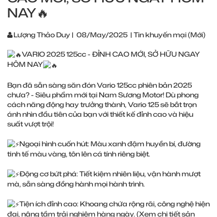
NAY🔥
Lượng Thảo Duy
|
08/May/2025
|
Tin khuyến mại (Mới)
VARIO 2025 125cc - ĐỈNH CAO MỚI, SỞ HỮU NGAY
HÔM NAY
Bạn đã sẵn sàng săn đón Vario 125cc phiên bản 2025
chưa? - Siêu phẩm mới tại Nam Sương Motor! Dù phong
cách năng động hay trưởng thành, Vario 125 sẽ bắt trọn
ánh nhìn đầu tiên của bạn với thiết kế đỉnh cao và hiệu
suất vượt trội!
Ngoại hình cuốn hút: Màu xanh đậm huyền bí, đường
tinh tế màu vàng, tôn lên cá tính riêng biệt.
Động cơ bứt phá: Tiết kiệm nhiên liệu, vận hành mượt
mà, sẵn sàng đồng hành mọi hành trình.
Tiện ích đỉnh cao: Khoang chứa rộng rãi, công nghệ hiện
đại, nâng tầm trải nghiệm hàng ngày. (Xem chi tiết sản