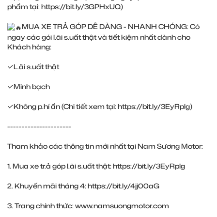
phẩm tại:
https://bit.ly/3GPHxUQ
)
MUA XE TRẢ GÓP DỄ DÀNG - NHANH CHÓNG: Có
ngay các gói l.ãi s.uất thật và tiết kiệm nhất dành cho
Khách hàng:
✓L.ãi s.uất thật
✓Minh bạch
✓Không p.hí ẩn (Chi tiết xem tại:
https://bit.ly/3EyRplg
)
----------------------
Tham khảo các thông tin mới nhất tại Nam Sương Motor:
1. Mua xe tr.ả góp l.ãi s.uất thật:
https://bit.ly/3EyRplg
2. Khuyến mãi tháng 4:
https://bit.ly/4jj00aG
3. Trang chính thức:
www.namsuongmotor.com