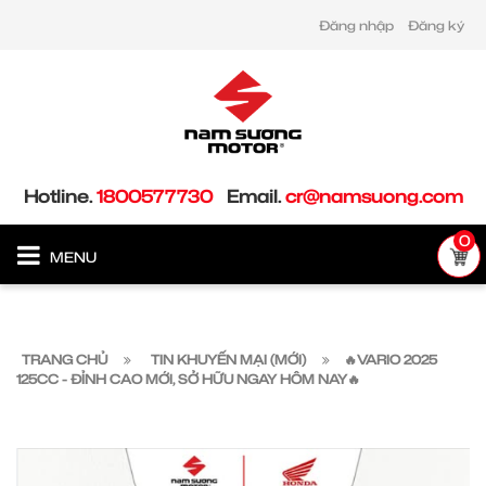
Đăng nhập
Đăng ký
Hotline.
1800577730
Email.
cr@namsuong.com
0
MENU
TRANG CHỦ
TIN KHUYẾN MẠI (MỚI)
🔥VARIO 2025
125CC - ĐỈNH CAO MỚI, SỞ HỮU NGAY HÔM NAY🔥