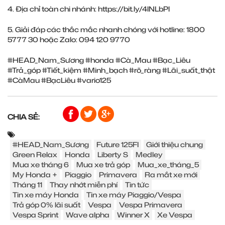
4. Địa chỉ toàn chi nhánh:
https://bit.ly/4lNLbPl
5. Giải đáp các thắc mắc nhanh chóng với hotline: 1800
5777 30 hoặc Zalo: 094 120 9770
#HEAD_Nam_Sương
#honda
#Cà_Mau
#Bạc_Liêu
#Trả_góp
#Tiết_kiệm
#Minh_bạch
#rõ_ràng
#Lãi_suất_thật
#CàMau
#BạcLiêu
#vario125
CHIA SẺ:
#HEAD_Nam_Sương
Future 125FI
Giới thiệu chung
Green Relax
Honda
Liberty S
Medley
Mua xe tháng 6
Mua xe trả góp
Mua_xe_tháng_5
My Honda +
Piaggio
Primavera
Ra mắt xe mới
Tháng 11
Thay nhớt miễn phí
Tin tức
Tin xe máy Honda
Tin xe máy Piaggio/Vespa
Trả góp 0% lãi suất
Vespa
Vespa Primavera
Vespa Sprint
Wave alpha
Winner X
Xe Vespa