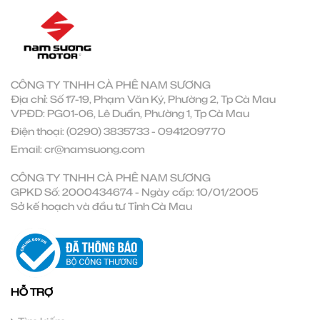
CÔNG TY TNHH CÀ PHÊ NAM SƯƠNG
Địa chỉ: Số 17-19, Phạm Văn Ký, Phường 2, Tp Cà Mau
VPĐD: PG01-06, Lê Duẩn, Phường 1, Tp Cà Mau
Điện thoại:
(0290) 3835733
-
0941209770
Email:
cr@namsuong.com
CÔNG TY TNHH CÀ PHÊ NAM SƯƠNG
GPKD Số: 2000434674 - Ngày cấp: 10/01/2005
Sở kế hoạch và đầu tư Tỉnh Cà Mau
HỖ TRỢ