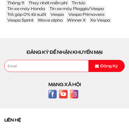
Tháng 11
Thay nhớt miễn phí
Tin tức
Tin xe máy Honda
Tin xe máy Piaggio/Vespa
Trả góp 0% lãi suất
Vespa
Vespa Primavera
Vespa Sprint
Wave alpha
Winner X
Xe Vespa
ĐĂNG KÝ ĐỂ NHẬN KHUYẾN MẠI
Đăng Ký
MẠNG XÃ HỘI
LIÊN HỆ