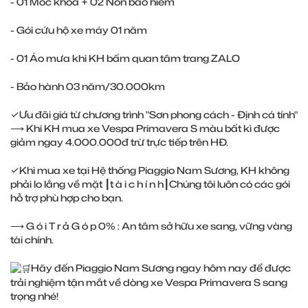
- 01 Móc khóa + 02 Nón bảo hiểm
- Gói cứu hộ xe máy 01 năm
- 01 Áo mưa khi KH bấm quan tâm trang ZALO
- Bảo hành 03 năm/30.000km
✓Ưu đãi giá từ chương trình "Sơn phong cách - Định cá tính"
⟶ Khi KH mua xe Vespa Primavera S màu bất kì được
giảm ngay 4.000.000đ trừ trực tiếp trên HĐ.
✓Khi mua xe tại Hệ thống Piaggio Nam Sương, KH không
phải lo lắng về mặt ┃t à i c h í n h┃Chúng tôi luôn có các gói
hỗ trợ phù hợp cho bạn.
⟶ G ó i T r ả G ó p 0% : An tâm sở hữu xe sang, vững vàng
tài chính.
Hãy đến Piaggio Nam Sương ngay hôm nay để được
trải nghiệm tận mắt về dòng xe Vespa Primavera S sang
trọng nhé!