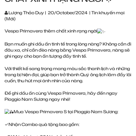
Lượng Thảo Duy
|
20/October/2024
|
Tin khuyến mại
(Mới)
Vespa Primavera thêm chất xinh rạng ngời
Bạn muốn ghi dấu ấn tinh tế trong lòng nàng? Không cần đi
đâu xa, chỉ cần đèo nàng bằng Vespa Primavera, nàng sẽ
ghi ngay cho bạn ấn tượng đầy tinh tế.
Với thiết kế sang trọng mang màu sắc thanh lịch và những
trang bị hiện đại, giúp bạn trở thành Quý ông lịch lãm đầy lôi
cuốn, thu hút mọi ánh nhìn của nàng.
Để ghi dấu ấn cùng Vespa Primavera, hãy đến ngay
Piaggio Nam Sương ngay nhé!
Mua Vespa Primavera S tại Piaggio Nam Sương:
✓Nhận Combo quà tặng bao gồm: