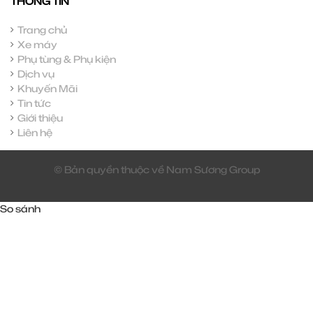
THÔNG TIN
Trang chủ
Xe máy
Phụ tùng & Phụ kiện
Dịch vụ
Khuyến Mãi
Tin tức
Giới thiệu
Liên hệ
© Bản quyền thuộc về Nam Sương Group
So sánh