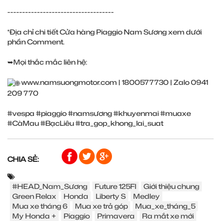
------------------------------------
*Địa chỉ chi tiết Cửa hàng Piaggio Nam Sương xem dưới
phần Comment.
➥Mọi thắc mắc liên hệ:
www.namsuongmotor.com
| 1800577730 | Zalo 0941
209 770
#vespa
#piaggio
#namsương
#khuyenmai
#muaxe
#CàMau
#BạcLiêu
#tra_gop_khong_lai_suat
CHIA SẺ:
#HEAD_Nam_Sương
Future 125FI
Giới thiệu chung
Green Relax
Honda
Liberty S
Medley
Mua xe tháng 6
Mua xe trả góp
Mua_xe_tháng_5
My Honda +
Piaggio
Primavera
Ra mắt xe mới