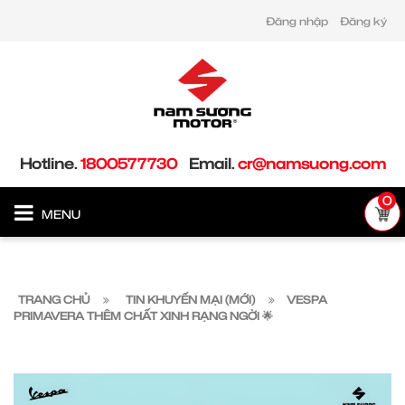
Đăng nhập
Đăng ký
Hotline.
1800577730
Email.
cr@namsuong.com
0
MENU
TRANG CHỦ
TIN KHUYẾN MẠI (MỚI)
VESPA
PRIMAVERA THÊM CHẤT XINH RẠNG NGỜI 🌟