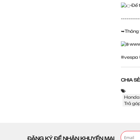
Để 
----------
➥Thông t
www
#vespa
CHIA SẺ
Honda
Trả góp
ĐĂNG KÝ ĐỂ NHẬN KHUYẾN MẠI