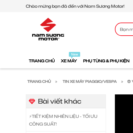
Chào mừng bạn đã đến với Nam Sương Motor!
TRANG CHỦ
XE MÁY
PHỤ TÙNG & PHỤ KIỆN
TRANG CHỦ
TIN XE MÁY PIAGGIO/VESPA
😎
Bài viết khác
⚡️TIẾT KIỆM NHIÊN LIỆU - TỐI ƯU
CÔNG SUẤT!