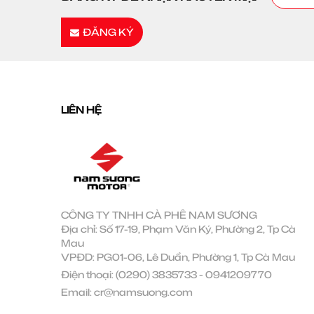
ĐĂNG KÝ
LIÊN HỆ
CÔNG TY TNHH CÀ PHÊ NAM SƯƠNG
Địa chỉ: Số 17-19, Phạm Văn Ký, Phường 2, Tp Cà
Mau
VPĐD: PG01-06, Lê Duẩn, Phường 1, Tp Cà Mau
Điện thoại:
(0290) 3835733
-
0941209770
Email:
cr@namsuong.com