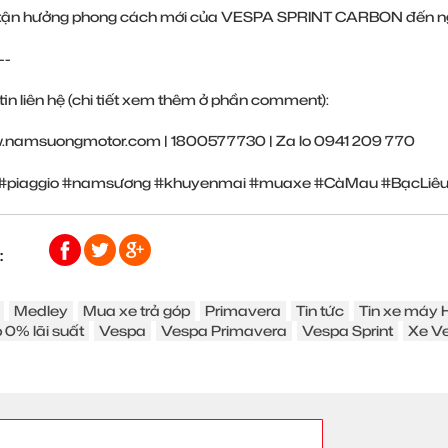
tận hưởng phong cách mới của VESPA SPRINT CARBON đến ng
--
in liên hệ (chi tiết xem thêm ở phần comment):
.namsuongmotor.com
| 1800577730 | Za lo 0941 209 770
#piaggio
#namsương
#khuyenmai
#muaxe
#CàMau
#BạcLiê
:
Medley
Mua xe trả góp
Primavera
Tin tức
Tin xe máy
 0% lãi suất
Vespa
Vespa Primavera
Vespa Sprint
Xe V