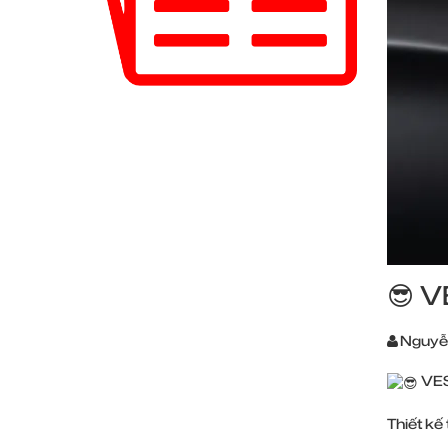
😎 
Nguyễ
VES
Thiết kế