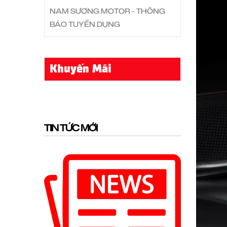
NAM SƯƠNG MOTOR - THÔNG
BÁO TUYỂN DỤNG
Khuyến Mãi
TIN TỨC MỚI