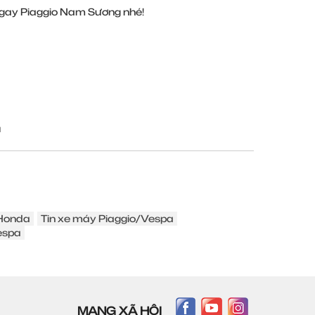
ay Piaggio Nam Sương nhé!
u
 Honda
Tin xe máy Piaggio/Vespa
espa
MẠNG XÃ HỘI