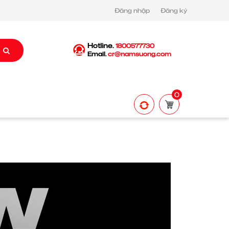
Đăng nhập
Đăng ký
Hotline.
1800577730
Email.
cr@namsuong.com
0