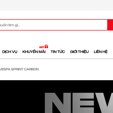
DỊCH VỤ
KHUYẾN MÃI
TIN TỨC
GIỚI THIỆU
LIÊN HỆ
 VESPA SPRINT CARBON