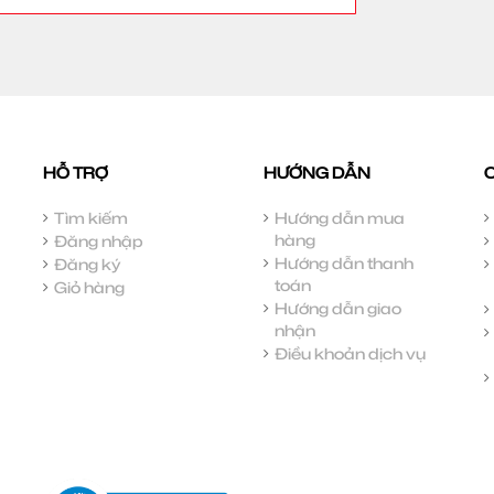
HỖ TRỢ
HƯỚNG DẪN
Tìm kiếm
Hướng dẫn mua
hàng
Đăng nhập
Hướng dẫn thanh
Đăng ký
toán
Giỏ hàng
Hướng dẫn giao
nhận
Điều khoản dịch vụ