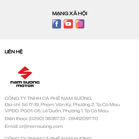
MẠNG XÃ HỘI
LIÊN HỆ
CÔNG TY TNHH CÀ PHÊ NAM SƯƠNG
Địa chỉ: Số 17-19, Phạm Văn Ký, Phường 2, Tp Cà Mau
VPĐD: PG01-06, Lê Duẩn, Phường 1, Tp Cà Mau
Điện thoại:
(0290) 3835733
-
0941209770
Email:
cr@namsuong.com
CÔNG TY TNHH CÀ PHÊ NAM SƯƠNG