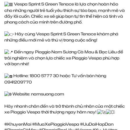
Vespa Sprint S Green Tenace là lựa chọn hoàn hảo
cho những người trẻ tuổi yêu thích sự táo bạo, mạnh mẽ và
đầy lôi cuốn. Chiếc xe sẽ giúp bạn tự tin thể hiện cá tính và
phong cách của mình trên đường phố.
Hãy cùng Vespa Sprint S Green Tenace khám phá
những điều mới mẻ và thú vị trong cuộc sống!
Đến ngay Piaggio Nam Sương Cà Mau & Bạc Liêu để
trải nghiệm và chọn lựa chiếc xe Piaggio Vespa phù hợp
với bạn nhé!
Hotline: 1800 5777 30 hoặc Tư vấn bán hàng
0941209770
Website:
namsuong.com
Hãy nhanh chân đến và trở thành chủ nhân của một chiếc
xe Piaggio Vespa thời thượng ngay hôm nay!
#KhuyenMai
#MuaXePiaggioVespa
#UuDaiHapDan
#PiaggioCàMau
#PiaggioBạcLiêu
#Vespa
#Xu_Hướng