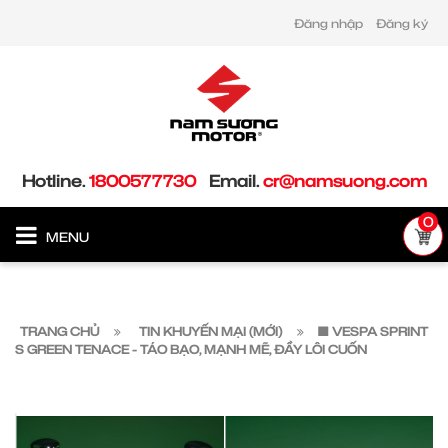
Đăng nhập
Đăng ký
Hotline.
1800577730
Email.
cr@namsuong.com
0
MENU
TRANG CHỦ
TIN KHUYẾN MẠI (MỚI)
🟩 VESPA SPRINT
S GREEN TENACE - TÁO BẠO, MẠNH MẼ, ĐẦY LÔI CUỐN