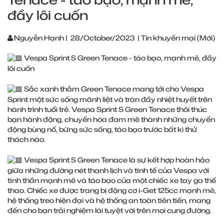
đầy lôi cuốn
Nguyễn Hạnh
|
28/October/2023
|
Tin khuyến mại (Mới)
Vespa Sprint S Green Tenace - táo bạo, mạnh mẽ, đầy
lôi cuốn
Sắc xanh thẳm Green Tenace mang tới cho Vespa
Sprint một sức sống mãnh liệt và tràn đầy nhiệt huyết trên
hành trình tuổi trẻ. Vespa Sprint S Green Tenace thôi thúc
bạn hành động, chuyển hóa đam mê thành những chuyển
động bùng nổ, bừng sức sống, táo bạo trước bất kì thử
thách nào.
Vespa Sprint S Green Tenace là sự kết hợp hoàn hảo
giữa những đường nét thanh lịch và tinh tế của Vespa với
tinh thần mạnh mẽ và táo bạo của một chiếc xe tay ga thể
thao. Chiếc xe được trang bị động cơ i-Get 125cc mạnh mẽ,
hệ thống treo hiện đại và hệ thống an toàn tiên tiến, mang
đến cho bạn trải nghiệm lái tuyệt vời trên mọi cung đường.