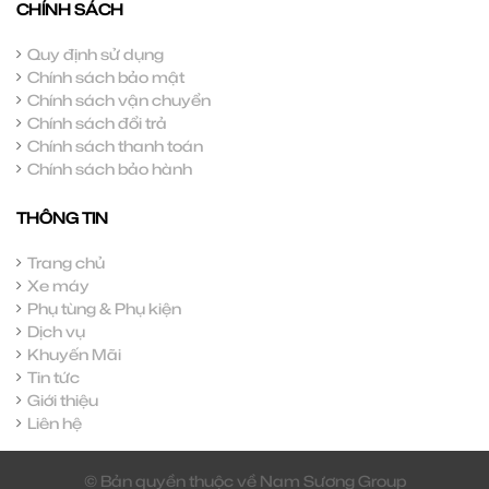
CHÍNH SÁCH
Quy định sử dụng
Chính sách bảo mật
Chính sách vận chuyển
Chính sách đổi trả
Chính sách thanh toán
Chính sách bảo hành
THÔNG TIN
Trang chủ
Xe máy
Phụ tùng & Phụ kiện
Dịch vụ
Khuyến Mãi
Tin tức
Giới thiệu
Liên hệ
© Bản quyền thuộc về Nam Sương Group