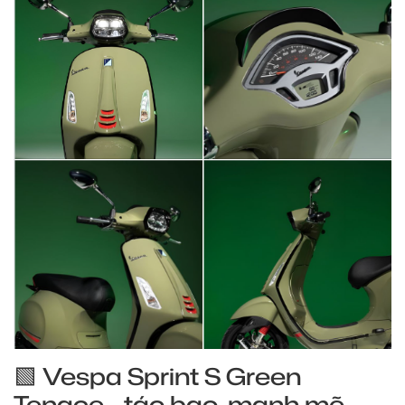
🟩 Vespa Sprint S Green
Tenace - táo bạo, mạnh mẽ,