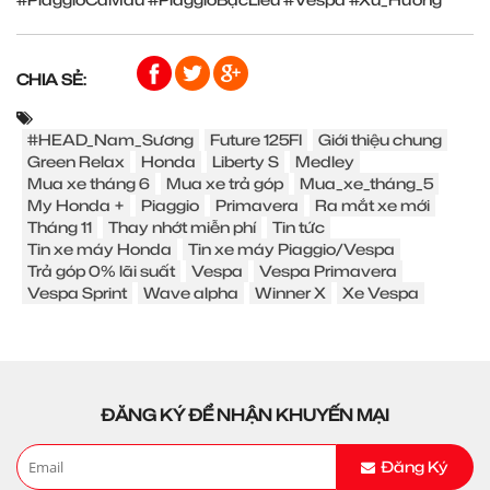
CHIA SẺ:
#HEAD_Nam_Sương
Future 125FI
Giới thiệu chung
Green Relax
Honda
Liberty S
Medley
Mua xe tháng 6
Mua xe trả góp
Mua_xe_tháng_5
My Honda +
Piaggio
Primavera
Ra mắt xe mới
Tháng 11
Thay nhớt miễn phí
Tin tức
Tin xe máy Honda
Tin xe máy Piaggio/Vespa
Trả góp 0% lãi suất
Vespa
Vespa Primavera
Vespa Sprint
Wave alpha
Winner X
Xe Vespa
ĐĂNG KÝ ĐỂ NHẬN KHUYẾN MẠI
Đăng Ký