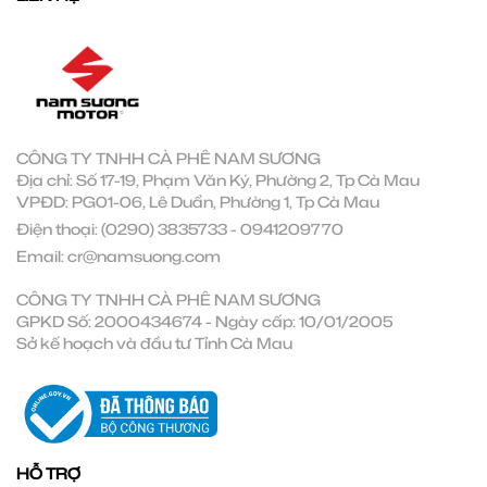
CÔNG TY TNHH CÀ PHÊ NAM SƯƠNG
Địa chỉ: Số 17-19, Phạm Văn Ký, Phường 2, Tp Cà Mau
VPĐD: PG01-06, Lê Duẩn, Phường 1, Tp Cà Mau
Điện thoại:
(0290) 3835733
-
0941209770
Email:
cr@namsuong.com
CÔNG TY TNHH CÀ PHÊ NAM SƯƠNG
GPKD Số: 2000434674 - Ngày cấp: 10/01/2005
Sở kế hoạch và đầu tư Tỉnh Cà Mau
HỖ TRỢ