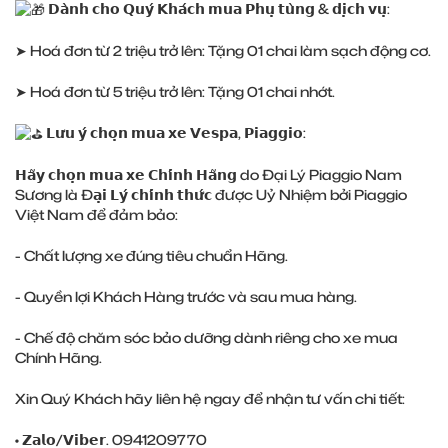
𝗗𝗮̀𝗻𝗵 𝗰𝗵𝗼 𝗤𝘂𝘆́ 𝗞𝗵𝗮́𝗰𝗵 𝗺𝘂𝗮 𝗣𝗵𝘂̣ 𝘁𝘂̀𝗻𝗴 & 𝗱𝗶̣𝗰𝗵 𝘃𝘂̣:
➤ Hoá đơn từ 2 triệu trở lên: Tặng 01 chai làm sạch động cơ.
➤ Hoá đơn từ 5 triệu trở lên: Tặng 01 chai nhớt.
𝗟𝘂̛𝘂 𝘆́ 𝗰𝗵𝗼̣𝗻 𝗺𝘂𝗮 𝘅𝗲 𝗩𝗲𝘀𝗽𝗮, 𝗣𝗶𝗮𝗴𝗴𝗶𝗼:
𝗛𝗮̃𝘆 𝗰𝗵𝗼̣𝗻 𝗺𝘂𝗮 𝘅𝗲 𝗖𝗵𝗶́𝗻𝗵 𝗛𝗮̃𝗻𝗴 do Đại Lý Piaggio Nam
Sương là Đ𝗮̣𝗶 𝗟𝘆́ 𝗰𝗵𝗶́𝗻𝗵 𝘁𝗵𝘂̛́𝗰 được Uỷ Nhiệm bởi Piaggio
Việt Nam để đảm bảo:
- Chất lượng xe đúng tiêu chuẩn Hãng.
- Quyền lợi Khách Hàng trước và sau mua hàng.
- Chế độ chăm sóc bảo dưỡng dành riêng cho xe mua
Chính Hãng.
Xin Quý Khách hãy liên hệ ngay để nhận tư vấn chi tiết:
• 𝗭𝗮𝗹𝗼/𝗩𝗶𝗯𝗲𝗿. 0941209770