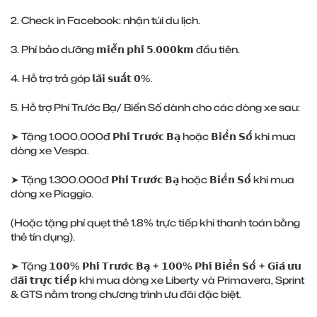
2. Check in Facebook: nhận túi du lịch.
3. Phí bảo dưỡng 𝗺𝗶𝗲̂̃𝗻 𝗽𝗵𝗶́ 𝟱.𝟬𝟬𝟬𝗸𝗺 đầu tiên.
4. Hỗ trợ trả góp 𝗹𝗮̃𝗶 𝘀𝘂𝗮̂́𝘁 𝟬%.
5. Hỗ trợ Phí Trước Bạ/ Biển Số dành cho các dòng xe sau:
➤ Tặng 1.000.000đ 𝗣𝗵𝗶́ 𝗧𝗿𝘂̛𝗼̛́𝗰 𝗕𝗮̣ hoặc 𝗕𝗶𝗲̂̉𝗻 𝗦𝗼̂́ khi mua
dòng xe Vespa.
➤ Tặng 1.300.000đ 𝗣𝗵𝗶́ 𝗧𝗿𝘂̛𝗼̛́𝗰 𝗕𝗮̣ hoặc 𝗕𝗶𝗲̂̉𝗻 𝗦𝗼̂́ khi mua
dòng xe Piaggio.
(Hoặc tặng phí quẹt thẻ 1.8% trực tiếp khi thanh toán bằng
thẻ tín dụng).
➤ Tặng 𝟭𝟬𝟬% 𝗣𝗵𝗶́ 𝗧𝗿𝘂̛𝗼̛́𝗰 𝗕𝗮̣ + 𝟭𝟬𝟬% 𝗣𝗵𝗶́ 𝗕𝗶𝗲̂̉𝗻 𝗦𝗼̂́ + 𝗚𝗶𝗮́ 𝘂̛𝘂
đ𝗮̃𝗶 𝘁𝗿𝘂̛̣𝗰 𝘁𝗶𝗲̂́𝗽 khi mua dòng xe Liberty và Primavera, Sprint
& GTS nằm trong chương trình ưu đãi đặc biệt.