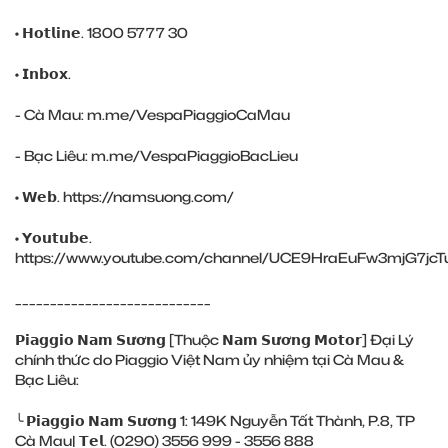
• 𝗛𝗼𝘁𝗹𝗶𝗻𝗲. 1800 5777 30
• 𝗜𝗻𝗯𝗼𝘅.
- Cà Mau:
m.me/VespaPiaggioCaMau
- Bạc Liêu:
m.me/VespaPiaggioBacLieu
• 𝗪𝗲𝗯.
https://namsuong.com/
• 𝗬𝗼𝘂𝘁𝘂𝗯𝗲.
https://www.youtube.com/channel/UCE9HraEuFw3mjG7jcT
____________________________
𝗣𝗶𝗮𝗴𝗴𝗶𝗼 𝗡𝗮𝗺 𝗦𝘂̛𝗼̛𝗻𝗴 [Thuộc 𝗡𝗮𝗺 𝗦𝘂̛𝗼̛𝗻𝗴 𝗠𝗼𝘁𝗼𝗿] Đại Lý
chính thức do Piaggio Việt Nam ủy nhiệm tại Cà Mau &
Bạc Liêu:
╰ 𝗣𝗶𝗮𝗴𝗴𝗶𝗼 𝗡𝗮𝗺 𝗦𝘂̛𝗼̛𝗻𝗴 1: 149K Nguyễn Tất Thành, P.8, TP
Cà Mau| 𝗧𝗲𝗹. (0290) 3556 999 - 3556 888