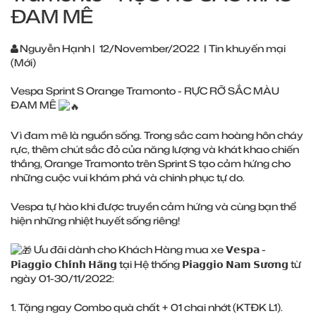
ĐAM MÊ
Nguyễn Hạnh
|
12/November/2022
|
Tin khuyến mại
(Mới)
Vespa Sprint S Orange Tramonto - RỰC RỠ SẮC MÀU
ĐAM MÊ
Vì đam mê là nguồn sống. Trong sắc cam hoàng hôn cháy
rực, thêm chút sắc đỏ của năng lượng và khát khao chiến
thắng, Orange Tramonto trên Sprint S tạo cảm hứng cho
những cuộc vui khám phá và chinh phục tự do.
Vespa tự hào khi được truyền cảm hứng và cùng bạn thể
hiện những nhiệt huyết sống riêng!
Ưu đãi dành cho Khách Hàng mua xe 𝗩𝗲𝘀𝗽𝗮 -
𝗣𝗶𝗮𝗴𝗴𝗶𝗼 𝗖𝗵𝗶́𝗻𝗵 𝗛𝗮̃𝗻𝗴 tại Hệ thống 𝗣𝗶𝗮𝗴𝗴𝗶𝗼 𝗡𝗮𝗺 𝗦𝘂̛𝗼̛𝗻𝗴 từ
ngày 01-30/11/2022:
1. Tặng ngay Combo quà chất + 01 chai nhớt (KTĐK L1).