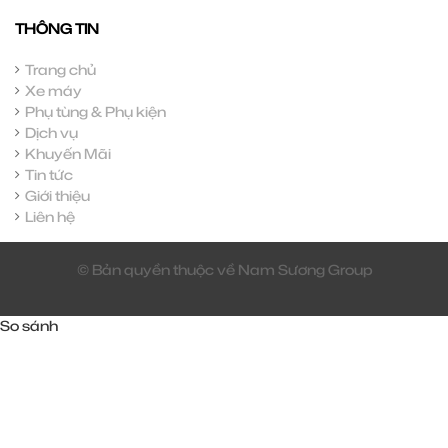
THÔNG TIN
Trang chủ
Xe máy
Phụ tùng & Phụ kiện
Dịch vụ
Khuyến Mãi
Tin tức
Giới thiệu
Liên hệ
© Bản quyền thuộc về Nam Sương Group
So sánh