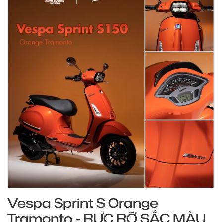
Vespa Sprint S Orange
Tramonto - RỰC RỠ SẮC MÀU