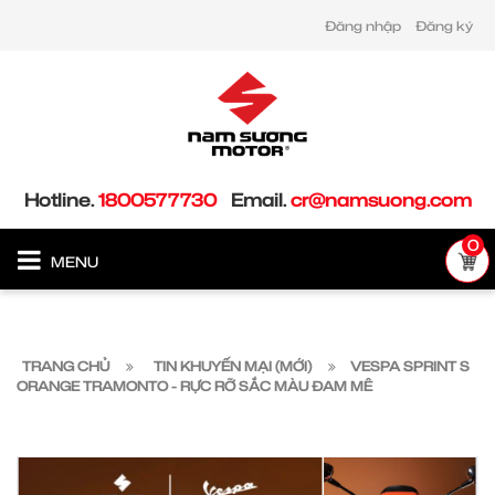
Đăng nhập
Đăng ký
Hotline.
1800577730
Email.
cr@namsuong.com
0
MENU
TRANG CHỦ
TIN KHUYẾN MẠI (MỚI)
VESPA SPRINT S
ORANGE TRAMONTO - RỰC RỠ SẮC MÀU ĐAM MÊ