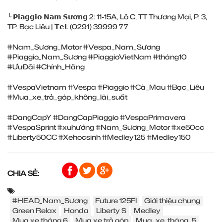
╰ 𝗣𝗶𝗮𝗴𝗴𝗶𝗼 𝗡𝗮𝗺 𝗦𝘂̛𝗼̛𝗻𝗴 2: 11-15A, Lô C, TT Thương Mại, P. 3,
TP. Bạc Liêu | 𝗧𝗲𝗹. (0291) 39999 77
#Nam_Sương_Motor
#Vespa_Nam_Sương
#Piaggio_Nam_Sương
#PiaggioVietNam
#tháng10
#ƯuĐãi
#Chính_Hãng
#VespaVietnam
#Vespa
#Piaggio
#Cà_Mau
#Bạc_Liêu
#Mua_xe_trả_góp_không_lãi_suất
#DangCapY
#DangCapPiaggio
#VespaPrimavera
#VespaSprint
#xuhướng
#Nam_Sương_Motor
#xe50cc
#Liberty50CC
#Xehocsinh
#Medley125
#Medley150
CHIA SẺ:
#HEAD_Nam_Sương
Future 125FI
Giới thiệu chung
Green Relax
Honda
Liberty S
Medley
Mua xe tháng 6
Mua xe trả góp
Mua_xe_tháng_5