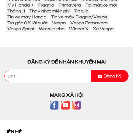
My Honda +
Piaggio
Primavera
Ra mắt xe mới
Tháng 11
Thay nhớt miễn phí
Tin tức
Tin xe máy Honda
Tin xe máy Piaggio/Vespa
Trả góp 0% lãi suất
Vespa
Vespa Primavera
Vespa Sprint
Wave alpha
Winner X
Xe Vespa
ĐĂNG KÝ ĐỂ NHẬN KHUYẾN MẠI
Đăng Ký
MẠNG XÃ HỘI
LIÊN HỆ