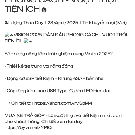
TIỆN ÍCH🔥
Lượng Thảo Duy
|
28/April/2025
|
Tin khuyến mại (Mới)
VISION 2025: DẪN ĐẦU PHONG CÁCH - VƯỢT TRỘI
TIỆN ÍCH
Sẵn sàng nâng tầm trải nghiệm cùng Vision 2025?
• Thiết kế trẻ trung và năng động
• Động cơ eSP tiết kiệm – Khung eSAF bền nhẹ
• Cốp rộng kèm sạc USB Type-C, đèn LED hiện đại
⟶ Chi tiết tại:
https://short.com.vn/SpM4
MUA XE TRẢ GÓP - Lãi suất thật và tiết kiệm nhất dành
cho khách hàng. Chi tiết xem tại đây:
https://byvn.net/YPIQ