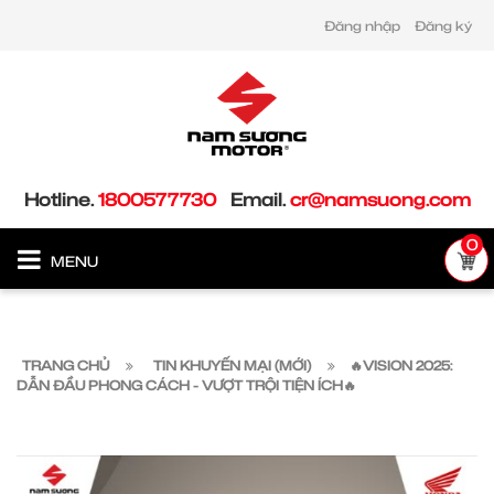
Đăng nhập
Đăng ký
Hotline.
1800577730
Email.
cr@namsuong.com
0
MENU
TRANG CHỦ
TIN KHUYẾN MẠI (MỚI)
🔥VISION 2025:
DẪN ĐẦU PHONG CÁCH - VƯỢT TRỘI TIỆN ÍCH🔥