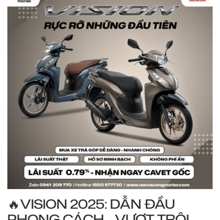
🔥VISION 2025: DẪN ĐẦU
PHONG CÁCH - VƯỢT TRỘI