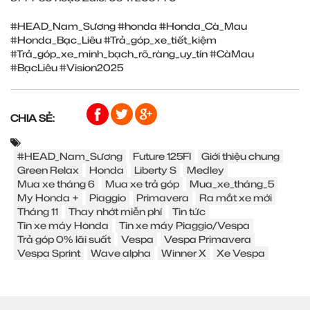
#HEAD_Nam_Sương
#honda
#Honda_Cà_Mau
#Honda_Bạc_Liêu
#Trả_góp_xe_tiết_kiệm
#Trả_góp_xe_minh_bạch_rõ_ràng_uy_tín
#CàMau
#BạcLiêu
#Vision2025
CHIA SẺ:
#HEAD_Nam_Sương
Future 125FI
Giới thiệu chung
Green Relax
Honda
Liberty S
Medley
Mua xe tháng 6
Mua xe trả góp
Mua_xe_tháng_5
My Honda +
Piaggio
Primavera
Ra mắt xe mới
Tháng 11
Thay nhớt miễn phí
Tin tức
Tin xe máy Honda
Tin xe máy Piaggio/Vespa
Trả góp 0% lãi suất
Vespa
Vespa Primavera
Vespa Sprint
Wave alpha
Winner X
Xe Vespa