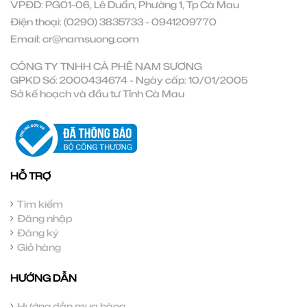
VPĐD: PG01-06, Lê Duẩn, Phường 1, Tp Cà Mau
Điện thoại:
(0290) 3835733
-
0941209770
Email:
cr@namsuong.com
CÔNG TY TNHH CÀ PHÊ NAM SƯƠNG
GPKD Số: 2000434674 - Ngày cấp: 10/01/2005
Sở kế hoạch và đầu tư Tỉnh Cà Mau
HỖ TRỢ
Tìm kiếm
Đăng nhập
Đăng ký
Giỏ hàng
HƯỚNG DẪN
Hướng dẫn mua hàng