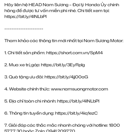
Hãy liên hệ HEAD Nam Sương – Đại lý Honda Ủy chính
hãng để được tư vấn miễn phí nhé. Chi tiết xem tại:
https://bit.ly/4lNLbPl
----------------------
Tham khảo các thông tin mới nhất tại Nam Sương Motor:
1. Chi tiết sản phẩm:
https://short.com.vn/SpM4
2. Mua xe trả̲ góp:
https://bit.ly/3EyRplg
3. Quà tặng ưu đãi:
https://bit.ly/4jj00aG
4. Website chính thức:
www.namsuongmotor.com
5. Địa chỉ toàn chi nhánh:
https://bit.ly/4lNLbPl
6. Thông tin tuyển dụng:
https://bit.ly/4iq1ezC
7. Giải đáp các thắc mắc nhanh chóng với hotline: 1800
5777 30 hoặc Zalo: 0941 209770