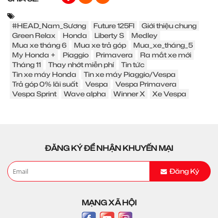
#HEAD_Nam_Sương
Future 125FI
Giới thiệu chung
Green Relax
Honda
Liberty S
Medley
Mua xe tháng 6
Mua xe trả góp
Mua_xe_tháng_5
My Honda +
Piaggio
Primavera
Ra mắt xe mới
Tháng 11
Thay nhớt miễn phí
Tin tức
Tin xe máy Honda
Tin xe máy Piaggio/Vespa
Trả góp 0% lãi suất
Vespa
Vespa Primavera
Vespa Sprint
Wave alpha
Winner X
Xe Vespa
ĐĂNG KÝ ĐỂ NHẬN KHUYẾN MẠI
Đăng Ký
MẠNG XÃ HỘI