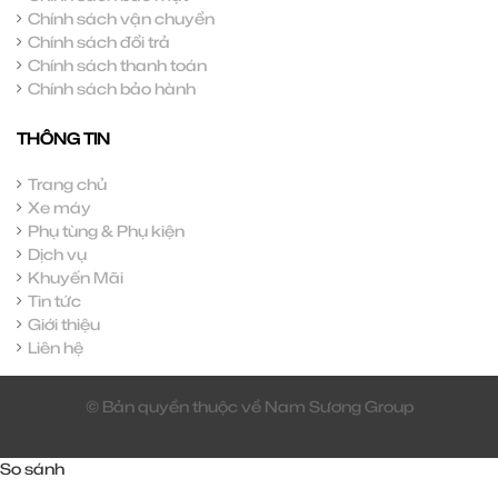
Chính sách vận chuyển
Chính sách đổi trả
Chính sách thanh toán
Chính sách bảo hành
THÔNG TIN
Trang chủ
Xe máy
Phụ tùng & Phụ kiện
Dịch vụ
Khuyến Mãi
Tin tức
Giới thiệu
Liên hệ
© Bản quyền thuộc về Nam Sương Group
So sánh