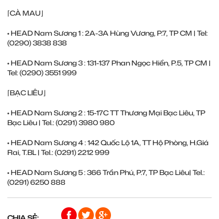
⌈CÀ MAU⌋
• HEAD Nam Sương 1 : 2A-3A Hùng Vương, P.7, TP CM | Tel:
(0290) ‎3838 838
• HEAD Nam Sương 3 : 131-137 Phan Ngọc Hiển, P.5, TP CM |
Tel: (0290) ‎3551 999
⌈BẠC LIÊU⌋
• HEAD Nam Sương 2 : 15-17C TT Thương Mại Bạc Liêu, TP
Bạc Liêu | Tel.: (0291) ‎3980 980
• HEAD Nam Sương 4 : 142 Quốc Lộ 1A, TT Hộ Phòng, H.Giá
Rai, T.BL | Tel.: (0291) ‎2212 999
• HEAD Nam Sương 5 : 366 Trần Phú, P.7, TP Bạc Liêu| Tel.:
(0291) ‎6250 888
CHIA SẺ: