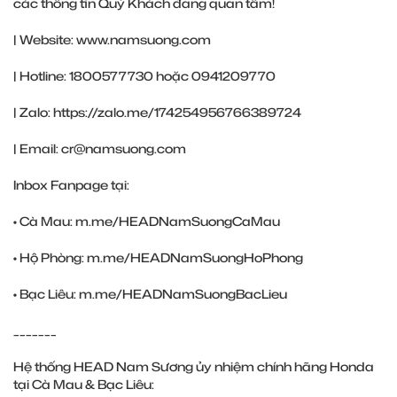
các thông tin Quý Khách đang quan tâm!
| Website:
www.namsuong.com
| Hotline: 1800577730 hoặc 0941209770
| Zalo:
https://zalo.me/174254956766389724
| Email: cr@namsuong.com
Inbox Fanpage tại:
• Cà Mau:
m.me/HEADNamSuongCaMau
• Hộ Phòng:
m.me/HEADNamSuongHoPhong
• Bạc Liêu:
m.me/HEADNamSuongBacLieu
_______
Hệ thống HEAD Nam Sương ủy nhiệm chính hãng Honda
tại Cà Mau & Bạc Liêu: