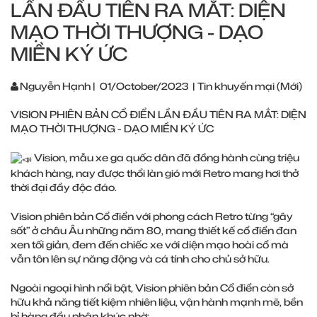
LẦN ĐẦU TIÊN RA MẮT: DIỆN
MẠO THỜI THƯỢNG - DẠO
MIỀN KÝ ỨC
Nguyễn Hạnh
|
01/October/2023
|
Tin khuyến mại (Mới)
VISION PHIÊN BẢN CỔ ĐIỂN LẦN ĐẦU TIÊN RA MẮT: DIỆN
MẠO THỜI THƯỢNG - DẠO MIỀN KÝ ỨC
Vision, mẫu xe ga quốc dân đã đồng hành cùng triệu
khách hàng, nay được thổi làn gió mới Retro mang hơi thở
thời đại đầy độc đáo.
Vision phiên bản Cổ điển với phong cách Retro từng “gây
sốt” ở châu Âu những năm 80, mang thiết kế cổ điển đan
xen tối giản, đem đến chiếc xe với diện mạo hoài cổ mà
vẫn tôn lên sự năng động và cá tính cho chủ sở hữu.
Ngoài ngoại hình nổi bật, Vision phiên bản Cổ điển còn sở
hữu khả năng tiết kiệm nhiên liệu, vận hành mạnh mẽ, bền
bỉ hàng đầu phân khúc nhờ: