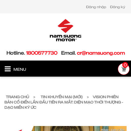
Đăng nhập
Đăng ký
Hotline.
1800577730
Email.
cr@namsuong.com
0
MENU
TRANG CHỦ
TIN KHUYẾN MẠI (MỚI)
VISION PHIÊN
BẢN CỔ ĐIỂN LẦN ĐẦU TIÊN RA MẮT: DIỆN MẠO THỜI THƯỢNG -
DẠO MIỀN KÝ ỨC