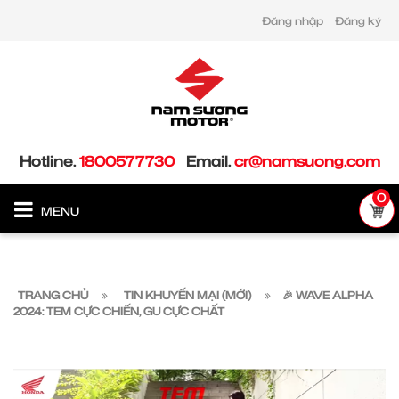
Đăng nhập
Đăng ký
Hotline.
1800577730
Email.
cr@namsuong.com
0
MENU
TRANG CHỦ
TIN KHUYẾN MẠI (MỚI)
🎉 WAVE ALPHA
2024: TEM CỰC CHIẾN, GU CỰC CHẤT