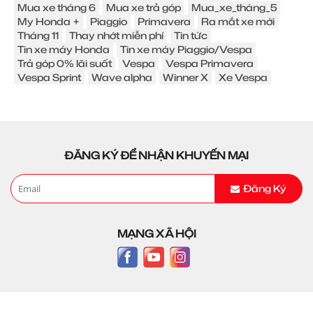
Mua xe tháng 6
Mua xe trả góp
Mua_xe_tháng_5
My Honda +
Piaggio
Primavera
Ra mắt xe mới
Tháng 11
Thay nhớt miễn phí
Tin tức
Tin xe máy Honda
Tin xe máy Piaggio/Vespa
Trả góp 0% lãi suất
Vespa
Vespa Primavera
Vespa Sprint
Wave alpha
Winner X
Xe Vespa
ĐĂNG KÝ ĐỂ NHẬN KHUYẾN MẠI
Đăng Ký
MẠNG XÃ HỘI