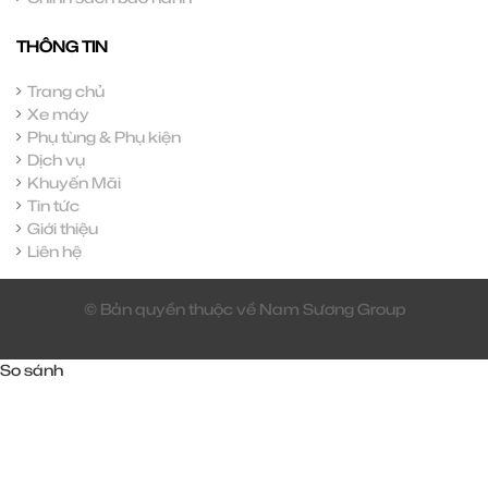
THÔNG TIN
Trang chủ
Xe máy
Phụ tùng & Phụ kiện
Dịch vụ
Khuyến Mãi
Tin tức
Giới thiệu
Liên hệ
© Bản quyền thuộc về Nam Sương Group
So sánh