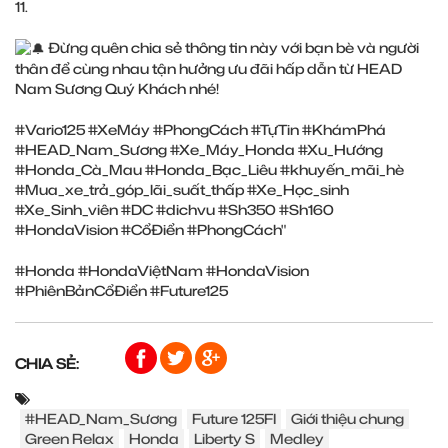
11.
Đừng quên chia sẻ thông tin này với bạn bè và người
thân để cùng nhau tận hưởng ưu đãi hấp dẫn từ HEAD
Nam Sương Quý Khách nhé!
#Vario125
#XeMáy
#PhongCách
#TựTin
#KhámPhá
#HEAD_Nam_Sương
#Xe_Máy_Honda
#Xu_Hướng
#Honda_Cà_Mau
#Honda_Bạc_Liêu
#khuyến_mãi_hè
#Mua_xe_trả_góp_lãi_suất_thấp
#Xe_Học_sinh
#Xe_Sinh_viên
#DC
#dichvu
#Sh350
#Sh160
#HondaVision
#CổĐiển
#PhongCách
"
#Honda
#HondaViệtNam
#HondaVision
#PhiênBảnCổĐiển
#Future125
CHIA SẺ:
#HEAD_Nam_Sương
Future 125FI
Giới thiệu chung
Green Relax
Honda
Liberty S
Medley