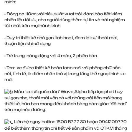
mình:
• Động cơ 110cc với hiệu suất vượt trội, đảm bảo tiết kiệm
nhiên liệu tối ưu, cho người dùng thêm tự tin và trải nghiệm
tốt nhất trên mọi hành trình
• Duy trì thiết kế nhỏ gọn, linh hoạt, đem lại sự thoải mái,
thuận tiện khi sử dụng
• Trẻ trung, năng động với 4 màu, 2 phiên bản
• Tem xe được thiết kế hoàn toàn mới với phông chữ sắc
nét, tinh tế, là điểm nhấn thú vị trong tổng thể ngoại hình xe
mới.
Mẫu “xe số quốc dân” Wave Alpha tiếp tục phát huy
sự gọn nhẹ, thoải mái vốn có với những cải tiến mới trong
thiết kế, hứa hẹn mang đến khách hàng cảm giác “đã hơn”
trên mọi nẻo đường.
Liên hệ ngay hotline 1800 5777 30 hoặc 0941209770
để biết thêm thông tin chi tiết về sản phẩm và CTKM tháng